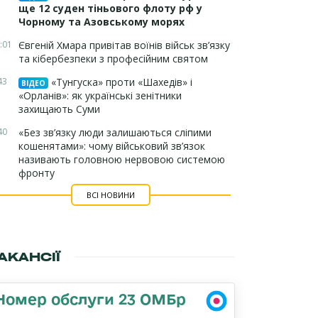
ще 12 суден тіньового флоту рф у
Чорному та Азовському морях
:01
Євгеній Хмара привітав воїнів військ зв’язку
та кібербезпеки з професійним святом
43
«Тунгуска» проти «Шахедів» і
ВІДЕО
«Орланів»: як українські зенітники
захищають Суми
40
«Без зв’язку люди залишаються сліпими
кошенятами»: чому військовий зв’язок
називають головною нервовою системою
фронту
ВСІ НОВИНИ
АКАНСІЇ
Номер обслуги 23 ОМБр