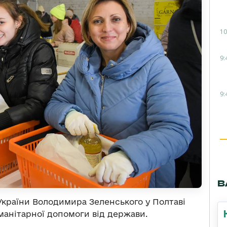
10
9:
9:
В
України Володимира Зеленського у Полтаві
манітарної допомоги від держави.