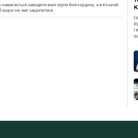
 намагається заводити малі групи біля кордону, а в Козачій
К
 ворог не зміг закріпитися.
С
К
і 
н