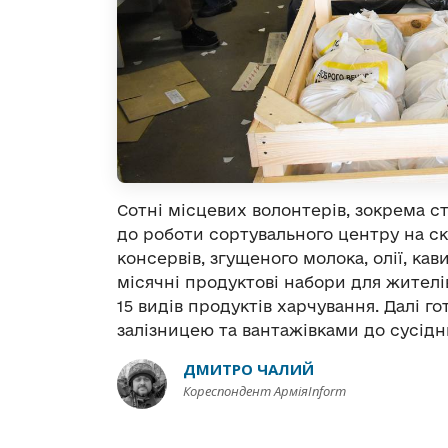
Сотні місцевих волонтерів, зокрема с
до роботи сортувального центру на скл
консервів, згущеного молока, олії, ка
місячні продуктові набори для жител
15 видів продуктів харчування. Далі г
залізницею та вантажівками до сусіднь
ДМИТРО ЧАЛИЙ
Кореспондент АрміяInform