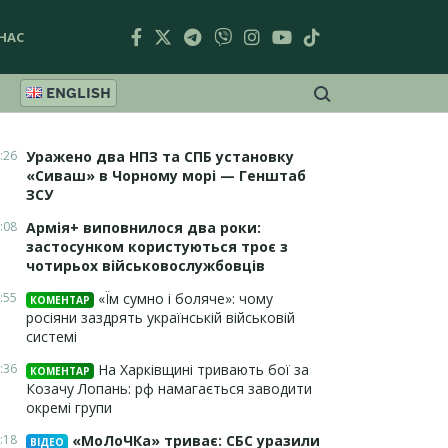
НАС
ENGLISH
:26
Уражено два НПЗ та СПБ установку
«Сиваш» в Чорному морі — Генштаб
ЗСУ
:08
Армія+ виповнилося два роки:
застосунком користуються троє з
чотирьох військовослужбовців
:55
«Їм сумно і боляче»: чому
КОМЕНТАР
росіяни заздрять українській військовій
системі
:36
На Харківщині тривають бої за
КОМЕНТАР
Козачу Лопань: рф намагається заводити
окремі групи
:18
«МоЛоЧКа» триває: СБС уразили
ВІДЕО