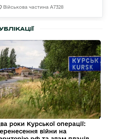
Військова частина А7328
УБЛІКАЦІЇ
ва роки Курської операції:
еренесення війни на
ериторію рф та злам планів