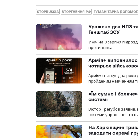
STOPRUSSIA
ВТОРГНЕННЯ РФ
ГУМАНІТАРНА ДОПОМОГ
Уражено два НПЗ та
Генштаб ЗСУ
У ніч на 8 серпня підроз
противника.
Армія+ виповнилося
чотирьох військов
Армія+ святкує два роки 
пройденим навчанням та
«Їм сумно і боляче»
системі
Віктор Трегубов заявив, 
системи управління та в
На Харківщині трив
заводити окремі гр