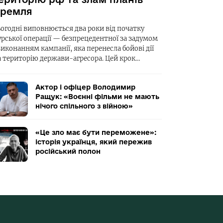
ремля
ьогодні виповнюється два роки від початку
урської операції — безпрецедентної за задумом
виконанням кампанії, яка перенесла бойові дії
а територію держави-агресора. Цей крок…
Актор і офіцер Володимир
Ращук: «Воєнні фільми не мають
нічого спільного з війною»
«Це зло має бути переможене»:
історія українця, який пережив
російський полон