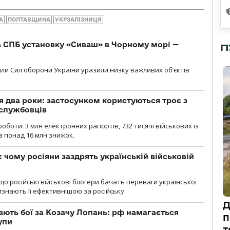
А
ПОЛТАВЩИНА
УКРЗАЛІЗНИЦЯ
 СПБ установку «Сиваш» в Чорному морі —
П
діли Сил оборони України уразили низку важливих об’єктів
 два роки: застосунком користуються троє з
ослужбовців
роботи: 3 млн електронних рапортів, 732 тисячі військових із
 понад 16 млн знижок.
: чому росіяни заздрять українській військовій
що російські військові блогери бачать переваги української
изнають її ефективнішою за російську.
Д
ають бої за Козачу Лопань: рф намагається
п
упи
т