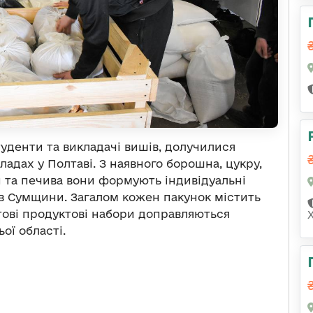
туденти та викладачі вишів, долучилися
адах у Полтаві. З наявного борошна, цукру,
ви та печива вони формують індивідуальні
ів Сумщини. Загалом кожен пакунок містить
отові продуктові набори доправляються
ої області.