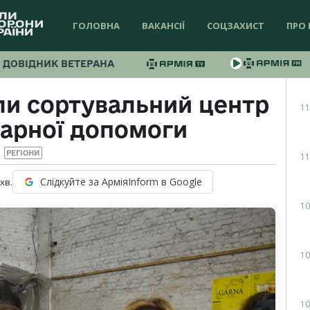
ГОЛОВНА
ВАКАНСІЇ
СОЦЗАХИСТ
ПРО 
ДОВІДНИК ВЕТЕРАНА
ли сортувальний центр
11
тарної допомоги
РЕГІОНИ
11
Слідкуйте за АрміяInform в Google
хв.
10
10
10