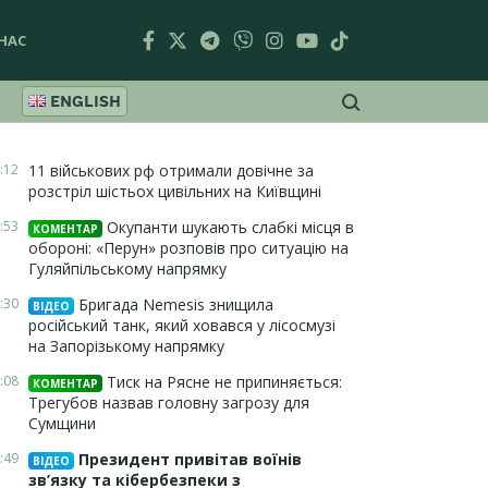
НАС
ENGLISH
:12
11 військових рф отримали довічне за
розстріл шістьох цивільних на Київщині
:53
Окупанти шукають слабкі місця в
КОМЕНТАР
обороні: «Перун» розповів про ситуацію на
Гуляйпільському напрямку
:30
Бригада Nemesis знищила
ВІДЕО
російський танк, який ховався у лісосмузі
на Запорізькому напрямку
:08
Тиск на Рясне не припиняється:
КОМЕНТАР
Трегубов назвав головну загрозу для
Сумщини
:49
Президент привітав воїнів
ВІДЕО
зв’язку та кібербезпеки з