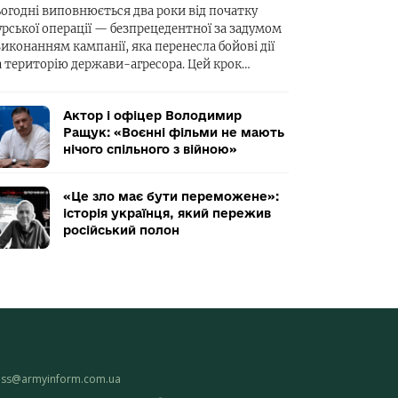
ьогодні виповнюється два роки від початку
урської операції — безпрецедентної за задумом
виконанням кампанії, яка перенесла бойові дії
а територію держави-агресора. Цей крок…
Актор і офіцер Володимир
Ращук: «Воєнні фільми не мають
нічого спільного з війною»
«Це зло має бути переможене»:
історія українця, який пережив
російський полон
ess@armyinform.com.ua