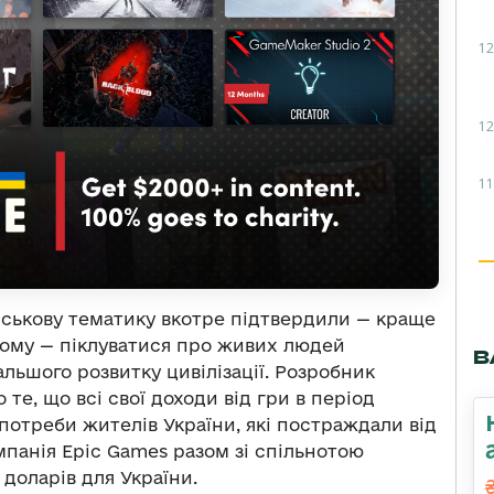
12
12
11
йськову тематику вкотре підтвердили — краще
ьному — піклуватися про живих людей
В
альшого розвитку цивілізації. Розробник
 те, що всі свої доходи від гри в період
 потреби жителів України, які постраждали від
мпанія Epic Games разом зі спільнотою
 доларів для України.