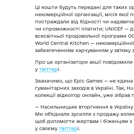
Ці кошти будуть передані для таких ор
некомерційної організації, місія якої
постраждали від бідності чи надзвичай
чи спроможності платити; UNICEF — 
всесвітньої продовольчої програми ОО
World Central Kitchen — некомерційної
забезпеченням харчуванням у зв’язку з
Про це організатори акції повідомили 
у
твіттер
і.
Зазначимо, що Epic Games — не єдина 
гуманітарних заходів в Україні. Так,
колекції відеоігор онлайн, уже зібрав 
— Насильницьке вторгнення в Україну
Ми об’єднали зусилля з продажу колекц
щоб допомогти жертвам і біженцям з 
у своєму
твіттер
і.