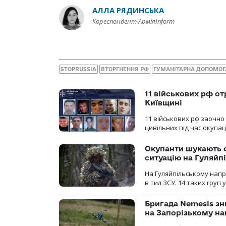
АЛЛА РЯДИНСЬКА
Кореспондент АрміяInform
STOPRUSSIA
ВТОРГНЕННЯ РФ
ГУМАНІТАРНА ДОПОМОГ
11 військових рф от
Київщині
11 військових рф заочно
цивільних під час окупаці
Окупанти шукають с
ситуацію на Гуляйп
На Гуляйпільському нап
в тил ЗСУ. 14 таких груп 
Бригада Nemesis зн
на Запорізькому н