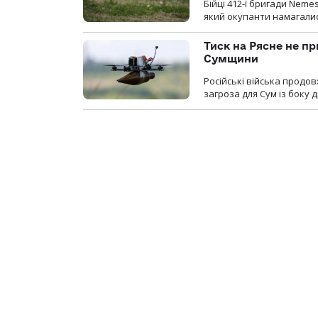
Бійці 412-ї бригади Neme
який окупанти намагалис
Тиск на Рясне не пр
Сумщини
Російські війська продо
загроза для Сум із боку д