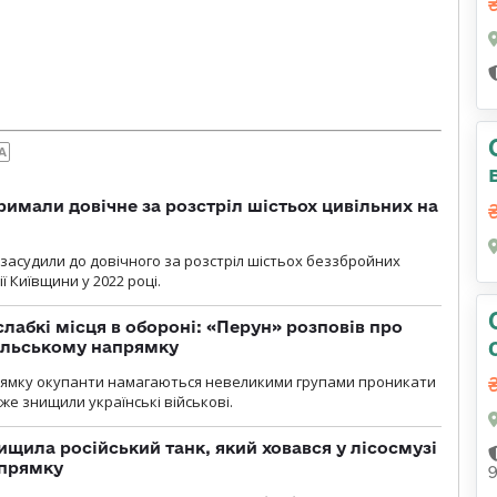
А
римали довічне за розстріл шістьох цивільних на
 засудили до довічного за розстріл шістьох беззбройних
ї Київщини у 2022 році.
лабкі місця в обороні: «Перун» розповів про
ільському напрямку
рямку окупанти намагаються невеликими групами проникати
уже знищили українські військові.
ищила російський танк, який ховався у лісосмузі
апрямку