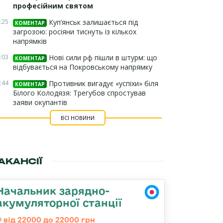
професійним святом
:25
Куп’янськ залишається під
КОМЕНТАР
загрозою: росіяни тиснуть із кількох
напрямків
:03
Нові сили рф пішли в штурм: що
КОМЕНТАР
відбувається на Покровському напрямку
:44
Противник вигадує «успіхи» біля
КОМЕНТАР
Білого Колодязя: Трегубов спростував
заяви окупантів
ВСІ НОВИНИ
АКАНСІЇ
Начальник зарядно-
акумуляторної станції
від 22000 до 22000 грн