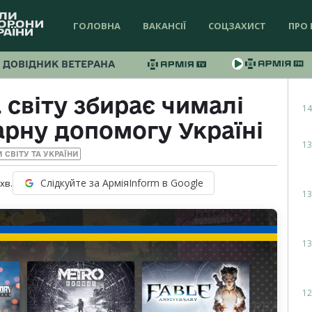
ГОЛОВНА
ВАКАНСІЇ
СОЦЗАХИСТ
ПРО 
ДОВІДНИК ВЕТЕРАНА
 світу збирає чималі
14
арну допомогу Україні
13
 СВІТУ ТА УКРАЇНИ
Слідкуйте за АрміяInform в Google
хв.
13
13
12