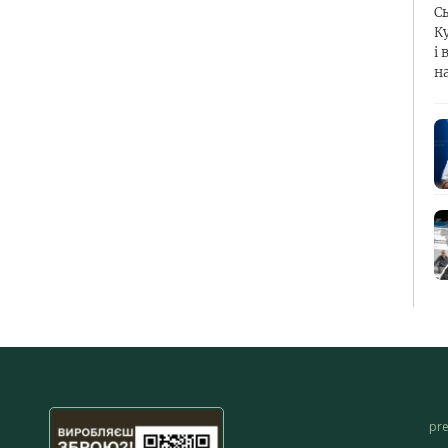
С
К
і 
н
pr