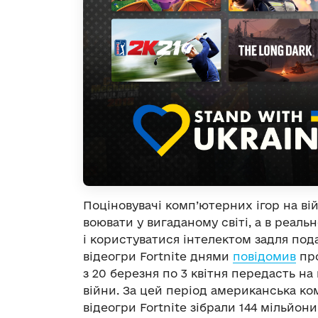
Поціновувачі комп’ютерних ігор на ві
воювати у вигаданому світі, а в реал
і користуватися інтелектом задля под
відеогри Fortnite днями
повідомив
про
з 20 березня по 3 квітня передасть на
війни. За цей період американська ко
відеогри Fortnite зібрали 144 мільйони