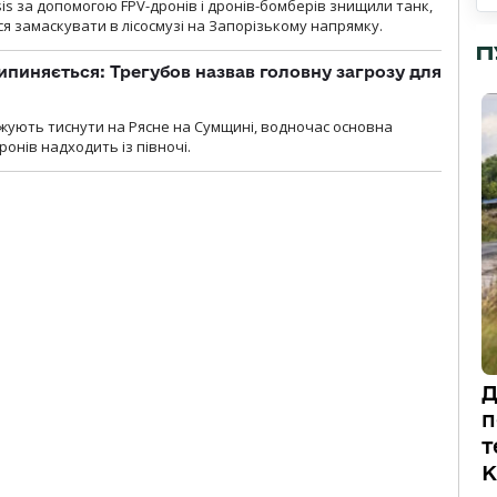
sis за допомогою FPV-дронів і дронів-бомберів знищили танк,
я замаскувати в лісосмузі на Запорізькому напрямку.
П
ипиняється: Трегубов назвав головну загрозу для
вжують тиснути на Рясне на Сумщині, водночас основна
ронів надходить із півночі.
Д
п
т
К