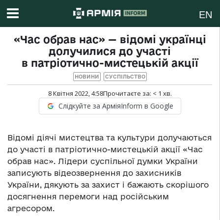
EN
«Час обрав нас» — відомі українці
долучилися до участі
в патріотично-мистецькій акції
НОВИНИ
СУСПІЛЬСТВО
8 Квітня 2022, 4:58
Прочитаєте за:
< 1
хв.
Слідкуйте за АрміяInform в Google
Відомі діячі мистецтва та культури долучаються
до участі в патріотично-мистецькій акції «Час
обрав нас». Лідери суспільної думки України
записують відеозвернення до захисників
України, дякують за захист і бажають скорішого
досягнення перемоги над російським
агресором.