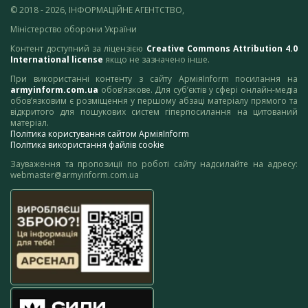
© 2018 - 2026, ІНФОРМАЦІЙНЕ АГЕНТСТВО,
Міністерство оборони України
Контент доступний за ліцензією
Creative Commons Attribution 4.0
International license
якщо не зазначено інше.
При використанні контенту з сайту АрміяInform посилання на
armyinform.com.ua
обов’язкове. Для суб’єктів у сфері онлайн-медіа
обов’язковим є розміщення у першому абзаці матеріалу прямого та
відкритого для пошукових систем гіперпосилання на цитований
матеріал.
Політика користування сайтом АрміяInform
Політика використання файлів cookie
Зауваження та пропозиції по роботі сайту надсилайте на адресу:
webmaster@armyinform.com.ua