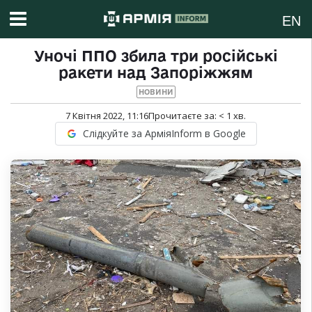
EN
Уночі ППО збила три російські
ракети над Запоріжжям
НОВИНИ
7 Квітня 2022, 11:16
Прочитаєте за:
< 1
хв.
Слідкуйте за АрміяInform в Google