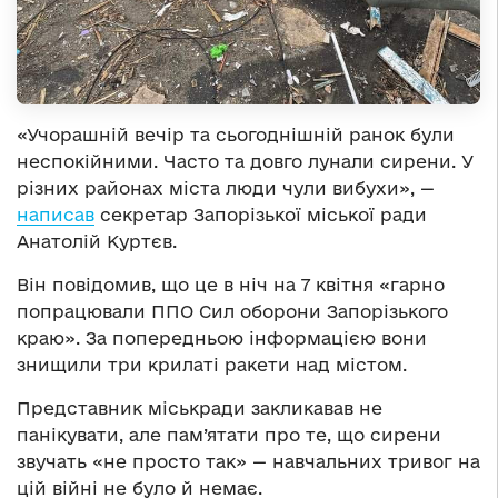
«Учорашній вечір та сьогоднішній ранок були
неспокійними. Часто та довго лунали сирени. У
різних районах міста люди чули вибухи», —
написав
секретар Запорізької міської ради
Анатолій Куртєв.
Він повідомив, що це в ніч на 7 квітня «гарно
попрацювали ППО Сил оборони Запорізького
краю». За попередньою інформацією вони
знищили три крилаті ракети над містом.
Представник міськради закликавав не
панікувати, але пам’ятати про те, що сирени
звучать «не просто так» — навчальних тривог на
цій війні не було й немає.