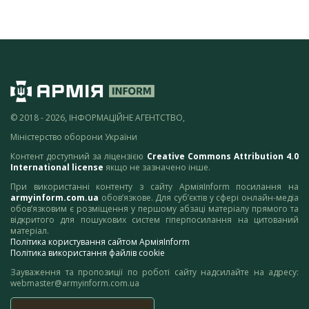
© 2018 - 2026, ІНФОРМАЦІЙНЕ АГЕНТСТВО,
Міністерство оборони України
Контент доступний за ліцензією
Creative Commons Attribution 4.0
International license
якщо не зазначено інше.
При використанні контенту з сайту АрміяInform посилання на
armyinform.com.ua
обов’язкове. Для суб’єктів у сфері онлайн-медіа
обов’язковим є розміщення у першому абзаці матеріалу прямого та
відкритого для пошукових систем гіперпосилання на цитований
матеріал.
Політика користування сайтом АрміяInform
Політика використання файлів cookie
Зауваження та пропозиції по роботі сайту надсилайте на адресу:
webmaster@armyinform.com.ua