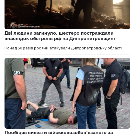
Дві людини загинуло, шестеро постраждали
внаслідок обстрілів рф на Дніпропетровщині
Понад 50 разів росіяни атакували Дніпропетровську області.
Пообіцяв вивезти військовозобов’язаного за