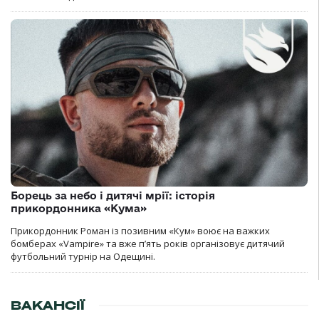
Борець за небо і дитячі мрії: історія
прикордонника «Кума»
Прикордонник Роман із позивним «Кум» воює на важких
бомберах «Vampire» та вже п’ять років організовує дитячий
футбольний турнір на Одещині.
ВАКАНСІЇ