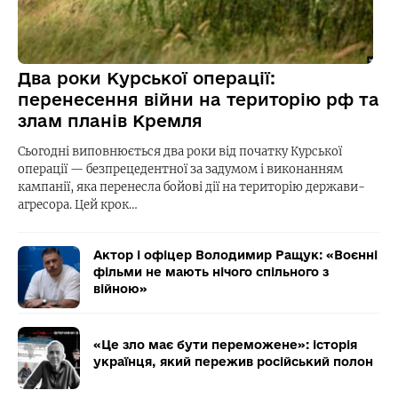
Два роки Курської операції:
перенесення війни на територію рф та
злам планів Кремля
Сьогодні виповнюється два роки від початку Курської
операції — безпрецедентної за задумом і виконанням
кампанії, яка перенесла бойові дії на територію держави-
агресора. Цей крок…
Актор і офіцер Володимир Ращук: «Воєнні
фільми не мають нічого спільного з
війною»
«Це зло має бути переможене»: історія
українця, який пережив російський полон