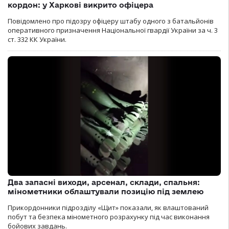
кордон: у Харкові викрито офіцера
Повідомлено про підозру офіцеру штабу одного з батальйонів
оперативного призначення Національної гвардії України за ч. 3
ст. 332 КК України.
Два запасні виходи, арсенал, склади, спальня:
мінометники облаштували позицію під землею
Прикордонники підрозділу «Щит» показали, як влаштований
побут та безпека мінометного розрахунку під час виконання
бойових завдань.