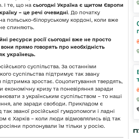
 І те, що на
сьогодні Україна є щитом Європи
країну – це речі очевидні
. До початку
на польсько-білоруському кордоні, коли вже
не спиняють.
йні ресурси росії сьогодні вже не просто
 вони прямо говорять про необхідність
як українець.
сійського суспільства. За останніми
ого суспільства підтримує так звану
я підтримка зростає. Соцопитування твердять,
ти економічну кризу та поневіряння заради
внювати з українським суспільством – то наші
яння, але заради свободи. Прикладом є
д так званої російської гумдопомоги і ладні
ом є Харків – коли люди відмовлялись від так
росіяни пропонували їм тільки у росію.
П