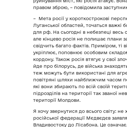
руйнування міст, які росія атакує. В
правом зброю, – повідомила заступни
– Мета росії у короткострокові персп
Луганської областей, точаться важкі 
для рф. На сьогодні в небезпеці весь 
але кінцево росія не полишає плани з
свідчить багато фактів. Приміром, ті в
укріплює, поповнює особовим складом
кордону. Також росія втягує у свої з
йде про білорусь, де війська знаходят
теж можуть бути використані для агре
повітряні шляхи найближчим часом пе
які вони збирають по всій своїй терит
підрозділів на території так званої н
території Молдови.
Я хочу звернутися до всього світу: не 
російської федерації Мєдвєдєв заявляє
Владивостоку до Лісабона. Це означає