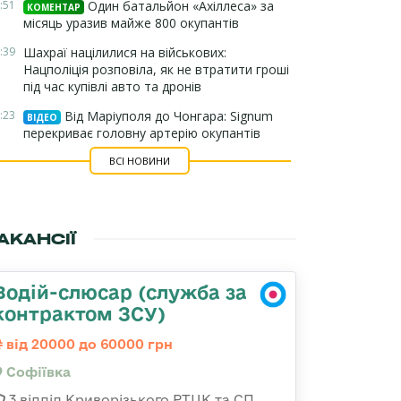
:51
Один батальйон «Ахіллеса» за
КОМЕНТАР
місяць уразив майже 800 окупантів
:39
Шахраї націлилися на військових:
Нацполіція розповіла, як не втратити гроші
під час купівлі авто та дронів
:23
Від Маріуполя до Чонгара: Signum
ВІДЕО
перекриває головну артерію окупантів
ВСІ НОВИНИ
АКАНСІЇ
Водій-слюсар (служба за
контрактом ЗСУ)
від 20000 до 60000 грн
Софіївка
3 відділ Криворізького РТЦК та СП