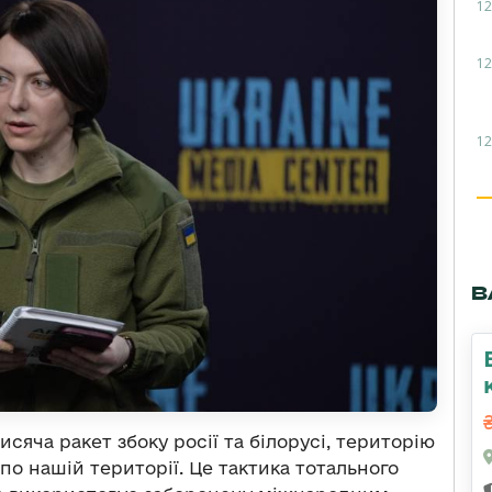
12
12
12
В
исяча ракет збоку росії та білорусі, територію
по нашій території. Це тактика тотального