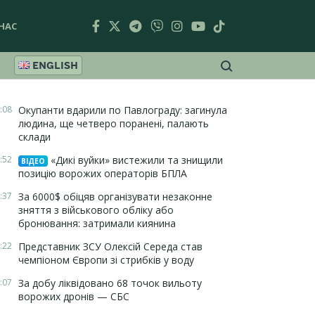
НАС
ENGLISH
:08
Окупанти вдарили по Павлограду: загинула
людина, ще четверо поранені, палають
склади
:52
«Дикі вуйки» вистежили та знищили
ВІДЕО
позицію ворожих операторів БПЛА
:37
За 6000$ обіцяв організувати незаконне
зняття з військового обліку або
бронювання: затримали киянина
:22
Представник ЗСУ Олексій Середа став
чемпіоном Європи зі стрибків у воду
:07
За добу ліквідовано 68 точок вильоту
ворожих дронів — СБС