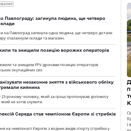
 МАЛЯР
о Павлограду: загинула людина, ще четверо
склади
аки на Павлоград загинула одна людина, ще четверо дістали
ару спалахнули склади та магазин.
жили та знищили позицію ворожих операторів
стежили та знищили FPV-дронами позицію операторів
ських окупаційних сил.
Д
анізувати незаконне зняття з військового обліку
атримали киянина
п
т
 23-річному чоловіку, який за гроші пропонував допомогу
який не хотів служити.
К
С
ексій Середа став чемпіоном Європи зі стрибків
К
і 
я на чемпіонаті Європи з водних видів спорту (стрибки у
н