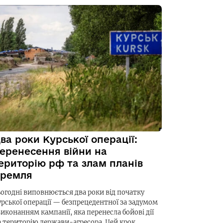
ва роки Курської операції:
еренесення війни на
ериторію рф та злам планів
ремля
ьогодні виповнюється два роки від початку
урської операції — безпрецедентної за задумом
виконанням кампанії, яка перенесла бойові дії
а територію держави-агресора. Цей крок…