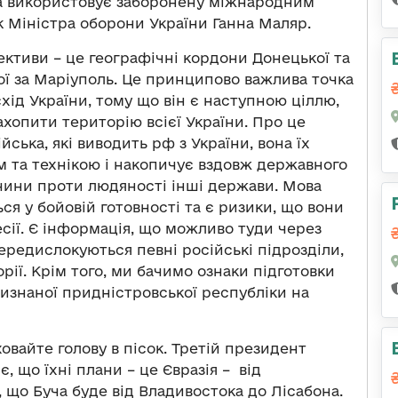
она використовує заборонену міжнародним
к Міністра оборони України Ганна Маляр.
ективи – це географічні кордони Донецької та
бої за Маріуполь. Це принципово важлива точка
схід України, тому що він є наступною ціллю,
ахопити територію всієї України. Про це
ійська, які виводить рф з України, вона їх
 та технікою і накопичує вздовж державного
лочини проти людяності інші держави. Мова
ься у бойовій готовності та є ризики, що вони
сії. Є інформація, що можливо туди через
редислокуються певні російські підрозділи,
орії. Крім того, ми бачимо ознаки підготовки
евизнаної придністровської республіки на
ховайте голову в пісок. Третій президент
, що їхні плани – це Євразія – від
, що Буча буде від Владивостока до Лісабона.