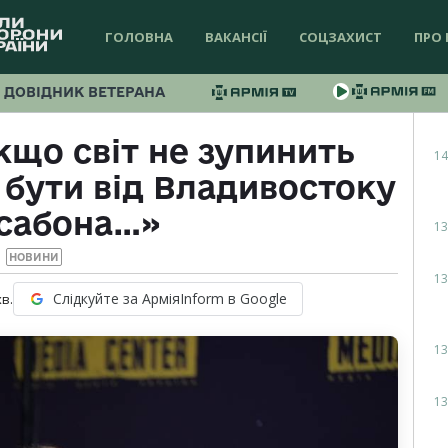
ГОЛОВНА
ВАКАНСІЇ
СОЦЗАХИСТ
ПРО 
ДОВІДНИК ВЕТЕРАНА
кщо світ не зупинить
14
 бути від Владивостоку
ісабона…»
13
НОВИНИ
13
Слідкуйте за АрміяInform в Google
хв.
13
13