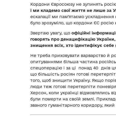
Кордони Євросоюзу не зупинять росію.
і ми кладемо свої життя не лише за У
ескалації ми пам’ятаємо ускладнення 
було зрозуміло, що кордони ЄС росію 
Звертаю увагу, що
офіційні інформаці
говорять про денацифікацію України,
знищення всіх, хто ідентифікує себе 
Не треба приховувати варварство й ро
опитуваннями більша частина російськ
спецоперацію і за ці понад 40 днів ц
що більшість росіян готові перетерпі
того, щоб знищити Україну. Якщо порі
люди теж готові перетерпіти поневір
Херсон, коли українці відмовлялись ві
були померти на своїй землі. Приклад
званого гуманітарного коридору, який 