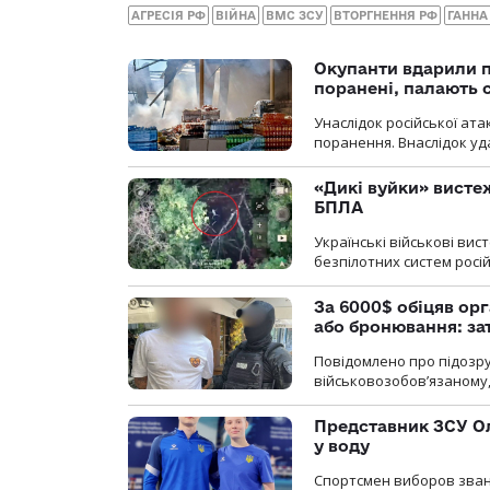
АГРЕСІЯ РФ
ВІЙНА
ВМС ЗСУ
ВТОРГНЕННЯ РФ
ГАННА
Окупанти вдарили п
поранені, палають 
Унаслідок російської ат
поранення. Внаслідок уд
«Дикі вуйки» висте
БПЛА
Українські військові ви
безпілотних систем росій
За 6000$ обіцяв орг
або бронювання: з
Повідомлено про підозру
військовозобов’язаному, 
Представник ЗСУ Ол
у воду
Спортсмен виборов званн