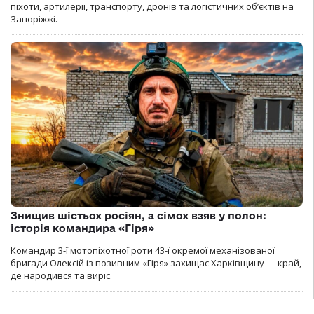
піхоти, артилерії, транспорту, дронів та логістичних об’єктів на
Запоріжжі.
Знищив шістьох росіян, а сімох взяв у полон:
історія командира «Гіря»
Командир 3-ї мотопіхотної роти 43-ї окремої механізованої
бригади Олексій із позивним «Гіря» захищає Харківщину — край,
де народився та виріс.