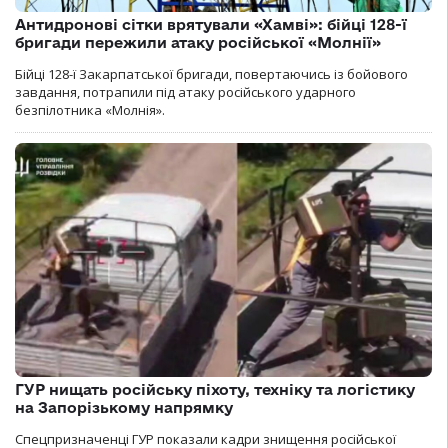
Антидронові сітки врятували «Хамві»: бійці 128-ї
бригади пережили атаку російської «Молнії»
Бійці 128-ї Закарпатської бригади, повертаючись із бойового
завдання, потрапили під атаку російського ударного
безпілотника «Молнія».
ГУР нищать російську піхоту, техніку та логістику
на Запорізькому напрямку
Спецпризначенці ГУР показали кадри знищення російської