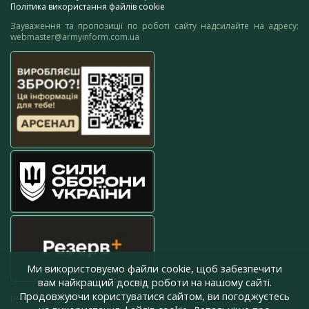
Політика використання файлів cookie
Зауваження та пропозиції по роботі сайту надсилайте на адресу:
webmaster@armyinform.com.ua
Ми використовуємо файли cookie, щоб забезпечити
вам найкращий досвід роботи на нашому сайті.
Продовжуючи користуватися сайтом, ви погоджуєтесь
press@armyinform.com.ua