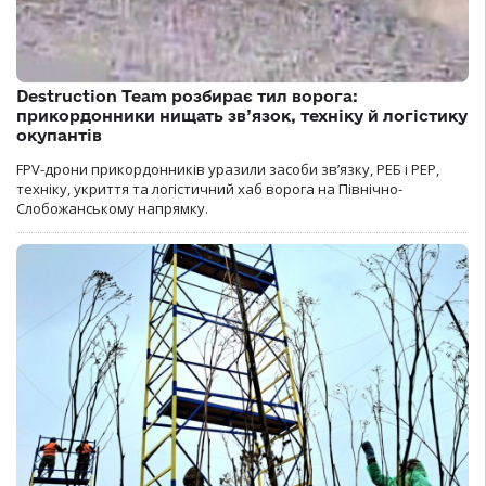
Destruction Team розбирає тил ворога:
прикордонники нищать зв’язок, техніку й логістику
окупантів
FPV-дрони прикордонників уразили засоби зв’язку, РЕБ і РЕР,
техніку, укриття та логістичний хаб ворога на Північно-
Слобожанському напрямку.