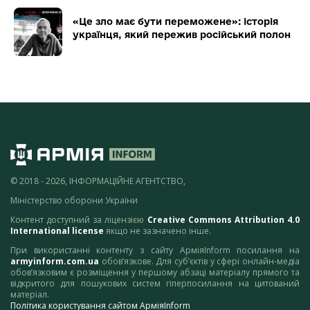
«Це зло має бути переможене»: історія
українця, який пережив російський полон
© 2018 - 2026, ІНФОРМАЦІЙНЕ АГЕНТСТВО,
Міністерство оборони України
Контент доступний за ліцензією
Creative Commons Attribution 4.0
International license
якщо не зазначено інше.
При використанні контенту з сайту АрміяInform посилання на
armyinform.com.ua
обов’язкове. Для суб’єктів у сфері онлайн-медіа
обов’язковим є розміщення у першому абзаці матеріалу прямого та
відкритого для пошукових систем гіперпосилання на цитований
матеріал.
Політика користування сайтом АрміяInform