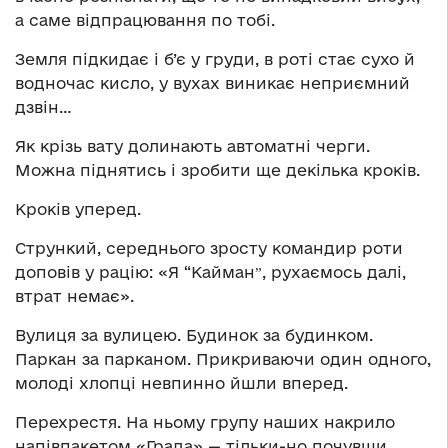
а саме відпрацювання по тобі.
Земля підкидає і б’є у груди, в роті стає сухо й
водночас кисло, у вухах виникає неприємний
дзвін…
Як крізь вату долинають автоматні черги.
Можна піднятись і зробити ще декілька кроків.
Кроків уперед.
Стрункий, середнього зросту командир роти
доповів у рацію: «Я “Кайманˮ, рухаємось далі,
втрат немає».
Вулиця за вулицею. Будинок за будинком.
Паркан за парканом. Прикриваючи один одного,
молоді хлопці невпинно йшли вперед.
Перехрестя. На ньому групу наших накрило
напівпакетом «Града» — тільки-но почувши