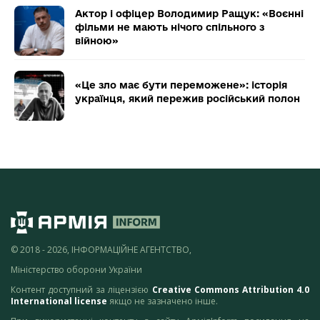
Актор і офіцер Володимир Ращук: «Воєнні
фільми не мають нічого спільного з
війною»
«Це зло має бути переможене»: історія
українця, який пережив російський полон
© 2018 - 2026, ІНФОРМАЦІЙНЕ АГЕНТСТВО,
Міністерство оборони України
Контент доступний за ліцензією
Creative Commons Attribution 4.0
International license
якщо не зазначено інше.