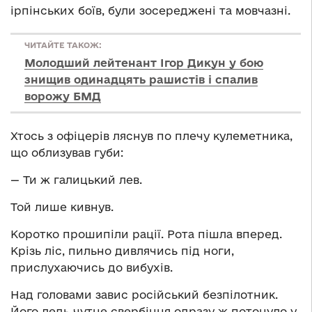
ірпінських боїв, були зосереджені та мовчазні.
ЧИТАЙТЕ ТАКОЖ:
Молодший лейтенант Ігор Дикун у бою
знищив одинадцять рашистів і спалив
ворожу БМД
Хтось з офіцерів ляснув по плечу кулеметника,
що облизував губи:
— Ти ж галицький лев.
Той лише кивнув.
Коротко прошипіли рації. Рота пішла вперед.
Крізь ліс, пильно дивлячись під ноги,
прислухаючись до вибухів.
Над головами завис російський безпілотник.
Його ледь чутне свербіння одразу ж потонуло у