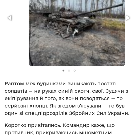
Раптом між будинками виникають постаті
солдатів — на руках синій скотч, свої. Судячи з
екіпірування й того, як вони поводяться — то
серйозні хлопці. Як згодом з’ясували — то був
один зі спецпідрозділів Збройних Сил України.
Коротко привітались. Командир каже, що
противник, прикриваючись мінометним