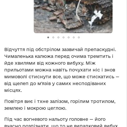
Відчуття під обстрілом зазвичай препаскудні.
Чималенька калюжа перед очима тремтить і
йде хвилями від кожного вибуху. Між
прильотами можна навіть почухати ніс і знов
мимоволі стиснути все, що може стискатись —
від щелеп до м’язів у самих несподіваних
місцях.
Повітря виє і тхне залізом, горілим тротилом,
землею і мокрою цеглою.
Під час вогневого нальоту головне — його
вчасно розпізнати, що то не випадковий вибух,