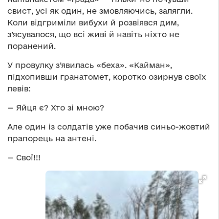
свист, усі як один, не змовляючись, залягли.
Коли відгриміли вибухи й розвіявся дим,
з’ясувалося, що всі живі й навіть ніхто не
поранений.
У провулку з’явилась «беха». «Кайман»,
підхопивши гранатомет, коротко озирнув своїх
левів:
— Яйця є? Хто зі мною?
Але один із солдатів уже побачив синьо-жовтий
прапорець на антені.
— Свої!!!