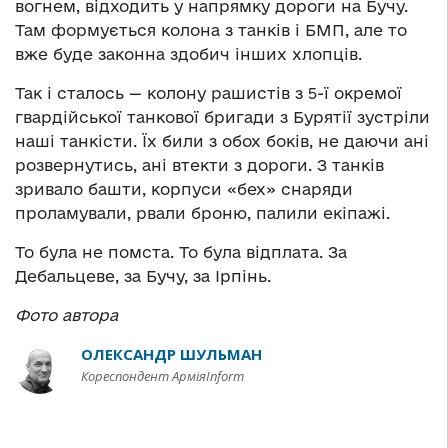
вогнем, відходить у напрямку дороги на Бучу.
Там формується колона з танків і БМП, але то
вже буде законна здобич інших хлопців.
Так і сталось — колону рашистів з 5-ї окремої
гвардійської танкової бригади з Бурятії зустріли
наші танкісти. Їх били з обох боків, не даючи ані
розвернутись, ані втекти з дороги. З танків
зривало башти, корпуси «бех» снаряди
проламували, рвали броню, палили екіпажі.
То була не помста. То була відплата. За
Дебальцеве, за Бучу, за Ірпінь.
Фото автора
ОЛЕКСАНДР ШУЛЬМАН
Кореспондент АрміяInform