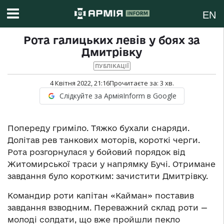
EN
Рота галицьких левів у боях за
Дмитрівку
ПУБЛІКАЦІЇ
4 Квітня 2022, 21:16
Прочитаєте за:
3
хв.
Слідкуйте за АрміяInform в Google
Попереду гриміло. Тяжко бухали снаряди.
Долітав рев танкових моторів, короткі черги.
Рота розгорнулася у бойовий порядок від
Житомирської траси у напрямку Бучі. Отримане
завдання було коротким: зачистити Дмитрівку.
Командир роти капітан «Кайман» поставив
завдання взводним. Переважний склад роти —
молоді солдати, що вже пройшли пекло