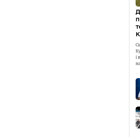
Д
п
т
К
С
К
і 
н