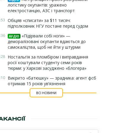
логістику окупантів: уражено
електростанцію, АЗС і транспорт
:53
Обіцяв «списати» за $11 тисяч:
підполковник НГУ постане перед судом
:36
«Підірвали собі ноги» —
АУДІО
деморалізовані окупанти вдаються до
самокаліцтва, щоб не йти у штурми
:28
Ностальгія за пломбіром і виправдання
росії коштували студенту семи років
тюрми: у Харкові засуджено «блогера»
:10
Викрито «батюшку» — зрадника: агент фсб
отримав 15 років ув’язнення
ВСІ НОВИНИ
АКАНСІЇ