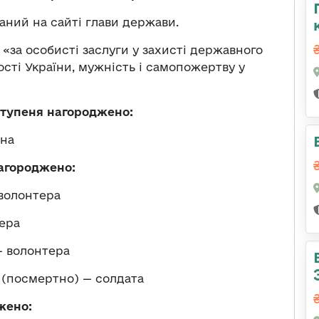
аний на сайті глави держави.
«за особисті заслуги у захисті державного
ості України, мужність і самопожертву у
ступеня
нагороджено:
ана
нагороджено:
волонтера
ера
— волонтера
(посмертно) — солдата
жено: