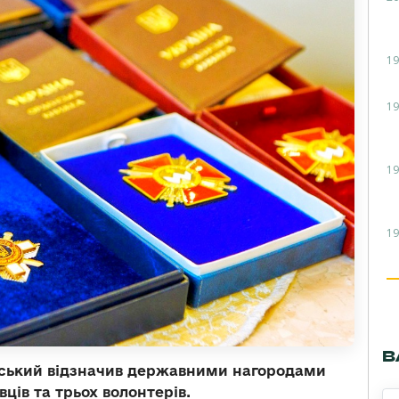
19
19
19
19
В
ський відзначив державними нагородами
вців та
трьох волонтерів.