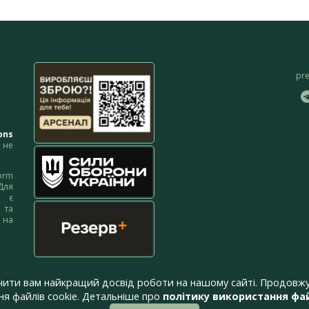
pr
ons
не
orm
Для
м є
 та
 на
 на
чити вам найкращий досвід роботи на нашому сайті. Продовжу
я файлів cookie. Детальніше про
політику використання фай