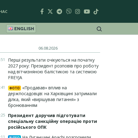
НАС
ENGLISH
06.08.2026
:51
Перші результати очікуються на початку
2027 року: Президент розповів про роботу
над вітчизняною балістикою та системою
FREYJA
:41
«Продавав» вплив на
ФОТО
держпосадовців: на Харківщині затримали
ділка, який «вирішував питання» з
бронюванням
:25
Президент доручив підготувати
спеціальну санкційну операцію проти
російського ОПК
:11
На Луганщині Apachi розгромили
ВІДЕО