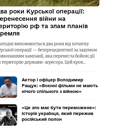
ва роки Курської операції:
еренесення війни на
ериторію рф та злам планів
ремля
ьогодні виповнюється два роки від початку
урської операції — безпрецедентної за задумом
виконанням кампанії, яка перенесла бойові дії
а територію держави-агресора. Цей крок…
Актор і офіцер Володимир
Ращук: «Воєнні фільми не мають
нічого спільного з війною»
«Це зло має бути переможене»:
історія українця, який пережив
російський полон