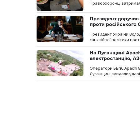
Правоохоронці затримал
Президент доручив 
проти російського
Президент України Воло
санкційної політики проти
На Луганщині Apach
електростанцію, АЗ
Оператори ББпС Apachi 8
Луганщині завдали ударів