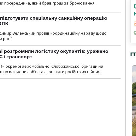
и посередника, який брав гроші за бронювання.
підготувати спеціальну санкційну операцію
 ОПК
димир Зеленський провів координаційну нараду щодо
 росії.
i розгромили логістику окупантів: уражено
П
С і транспорт
1-ї окремої аеромобільної Слобожанської бригади на
 по ключових об’єктах логістики російських військ.