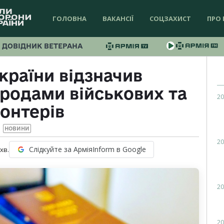
ГОЛОВНА
ВАКАНСІЇ
СОЦЗАХИСТ
ПРО 
ДОВІДНИК ВЕТЕРАНА
країни відзначив
родами військових та
20
онтерів
НОВИНИ
20
Слідкуйте за АрміяInform в Google
хв.
20
20