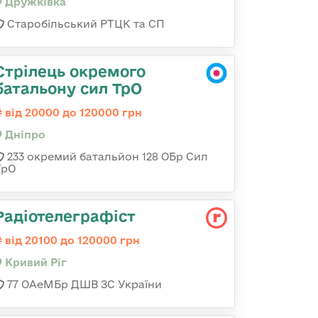
Дружківка
Старобільський РТЦК та СП
Стрілець окремого
батальону сил ТрО
від 20000 до 120000 грн
Дніпро
233 окремий батальйон 128 ОБр Сил
ТрО
Радіотелеграфіст
від 20100 до 120000 грн
Кривий Ріг
77 ОАеМБр ДШВ ЗС України