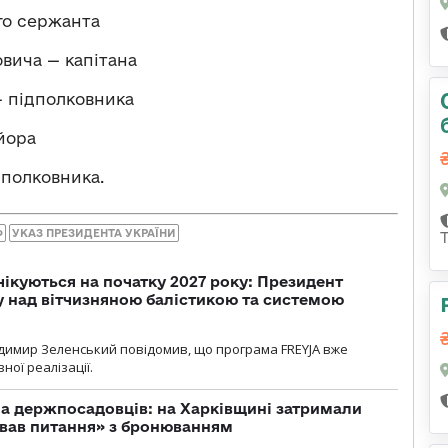
го сержанта
вича — капітана
 підполковника
йора
полковника.
Ф
УКАЗ ПРЕЗИДЕНТА УКРАЇНИ
чікуються на початку 2027 року: Президент
у над вітчизняною балістикою та системою
димир Зеленський повідомив, що програма FREYJA вже
ної реалізації.
а держпосадовців: на Харківщині затримали
ував питання» з бронюванням