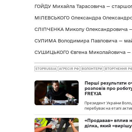
ГОЙДУ Михайла Тарасовича — старшо
МІЛЕВСЬКОГО Олександра Олександро
СЛІПЧЕНКА Миколу Олександровича —
СУЛИМА Володимира Павловича — ма
СУШИЦЬКОГО Євгена Миколайовича — 
STOPRUSSIA
АГРЕСІЯ РФ
ВОЛОНТЕРИ
ВТОРГНЕННЯ Р
Перші результати о
розповів про робот
FREYJA
Президент України Воло
перебуває на етапі актив
«Продавав» вплив н
ділка, який «виріш