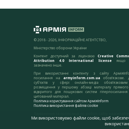
© 2018 - 2026, ІНФОРМАЦІЙНЕ АГЕНТСТВО,
Міністерство оборони України
Контент доступний за ліцензією
Creative Comm
Attribution 4.0 International license
якщо 
зазначено інше.
При використанні контенту з сайту АрміяInf
посилання на
armyinform.com.ua
обов’язкове. 
суб’єктів у сфері онлайн-медіа обов’язкови
розміщення у першому абзаці матеріалу прямого
відкритого для пошукових систем гіперпосилання
цитований матеріал.
Політика користування сайтом АрміяInform
Політика використання файлів cookie
Зауваження та пропозиції по роботі сайту надсилайте
Ми використовуємо файли cookie, щоб забезпе
адресу:
webmaster@armyinform.com.ua
використанн