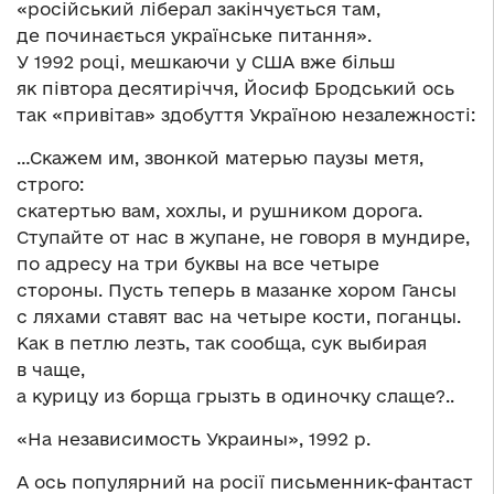
«російський ліберал закінчується там,
де починається українське питання».
У 1992 році, мешкаючи у США вже більш
як півтора десятиріччя, Йосиф Бродський ось
так «привітав» здобуття Україною незалежності:
…Скажем им, звонкой матерью паузы метя,
строго:
скатертью вам, хохлы, и рушником дорога.
Ступайте от нас в жупане, не говоря в мундире,
по адресу на три буквы на все четыре
стороны. Пусть теперь в мазанке хором Гансы
с ляхами ставят вас на четыре кости, поганцы.
Как в петлю лезть, так сообща, сук выбирая
в чаще,
а курицу из борща грызть в одиночку слаще?..
«На независимость Украины», 1992 р.
А ось популярний на росії письменник-фантаст