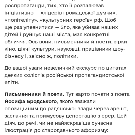
роспропаганди, тих, хто її розпалював
ініціативно — «лідерів громадської думки»,
«політеліту», «культурних героїв» рф. Щоб
ще раз упевнитися — Зло, яке убиває наших
дітей і руйнує наші міста, має конкретні
обличчя. Ось вони: письменники й поети, зірки
кіно, діячі культури, науковці, працівники шоу-
бізнесу і, звісно ж, політики.
До вашої уваги невеличкий екскурс по цитатах
деяких солістів російської пропагандистської
еліти.
Письменники й поети.
Тут варто почати з поета
Йосифа Бродського
, якого вважали
опозиційним до радянської влади через арешт,
заслання та примусову депортацію з срср. Цей
діяч, до речі, чи не найяскравіша сучасна
ілюстрація до стародавнього афоризму: