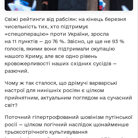
Свіжі рейтинги від рабсіян: на кінець березня
чисельність тих, хто підтримує
«спецоперацію» проти України, зросла
на 11 пунктів — до 76 %. Звісно, це ще не 93 %
голосів, якими вони підтримали окупацію
нашого Криму, але все одно рівень
кровожерливості наших східних сусідів —
разючий.
Чому ж так сталося, що дрімучі варварські
настрої для нинішніх росіян є цілком
прийнятним, актуальним поглядом на сучасний
світ?
Поточний гіпертрофований шовінізм путінської
росії — цілком логічний наслідок щонайменше
трьохсотрічного культивування