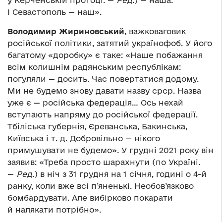
І Севастополь — наш».
Володимир Жириновський
, важковаговик
російської політики, затятий українофоб. У його
багатому «доробку» є таке: «Наше побажання
всім колишнім радянським республікам:
погуляли — досить. Час повертатися додому.
Ми не будемо знову давати назву срср. Назва
уже є — російська федерація… Ось нехай
вступають напряму до російської федерації.
Тбіліська губернія, Єреванська, Бакинська,
Київська і т. д. Добровільно — нікого
примушувати не будемо». У грудні 2021 року він
заявив: «Треба просто шарахнути (по Україні.
—
Ред
.) в ніч з 31 грудня на 1 січня, годині о 4-й
ранку, коли вже всі п’яненькі. Необов’язково
бомбардувати. Але вибірково покарати
й налякати потрібно».