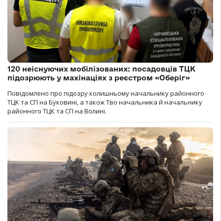
120 неіснуючих мобілізованих: посадовців ТЦК
підозрюють у махінаціях з реєстром «Оберіг»
Повідомлено про підозру колишньому начальнику районного
ТЦК та СП на Буковині, а також Тво начальника й начальнику
районного ТЦК та СП на Волині.