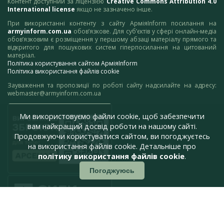
Контент доступний за ліцензією
Creative Commons Attribution 4.0
International license
якщо не зазначено інше.
При використанні контенту з сайту АрміяInform посилання на
armyinform.com.ua
обов’язкове. Для суб’єктів у сфері онлайн-медіа
обов’язковим є розміщення у першому абзаці матеріалу прямого та
відкритого для пошукових систем гіперпосилання на цитований
матеріал.
Політика користування сайтом АрміяInform
Політика використання файлів cookie
Зауваження та пропозиції по роботі сайту надсилайте на адресу:
webmaster@armyinform.com.ua
Ми використовуємо файли cookie, щоб забезпечити
вам найкращий досвід роботи на нашому сайті.
Продовжуючи користуватися сайтом, ви погоджуєтесь
на використання файлів cookie. Детальніше про
політику використання файлів cookie
.
Погоджуюсь