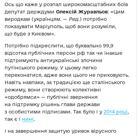
Ось що каже у розпал широкомасштабних боїв
депутат держдуми
Олексій Журавльов
: «Цим
виродкам (українцям. —
Ред
.) потрібно
показувати Маріуполь, щоб вони розуміли,
що буде з Києвом».
Потрібно підкреслити, що буквально 99,9
відсотка публічних персон рф так чи інакше
підтримують антиукраїнські злочини
путінського режиму. У цьому легко
переконатися, адже вони цього не приховують.
Навіть навпаки, за традицією ще сталінського
режиму, вони створюють колективні
«одобрямси» — публічні звернення
на підтримку рішень глави держави
з особистими підписами. Так було і у
2014 році
,
так є і
нині
.
І на завершення зацитую уривок вірусного