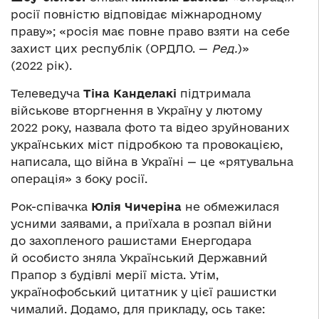
росії повністю відповідає міжнародному
праву»; «росія має повне право взяти на себе
захист цих республік (ОРДЛО. —
Ред.
)»
(2022 рік).
Телеведуча
Тіна Канделакі
підтримала
військове вторгнення в Україну у лютому
2022 року, назвала фото та відео зруйнованих
українських міст підробкою та провокацією,
написала, що війна в Україні — це «рятувальна
операція» з боку росії.
Рок-співачка
Юлія Чичеріна
не обмежилася
усними заявами, а приїхала в розпал війни
до захопленого рашистами Енергодара
й особисто зняла Український Державний
Прапор з будівлі мерії міста. Утім,
українофобський цитатник у цієї рашистки
чималий. Додамо, для прикладу, ось таке: