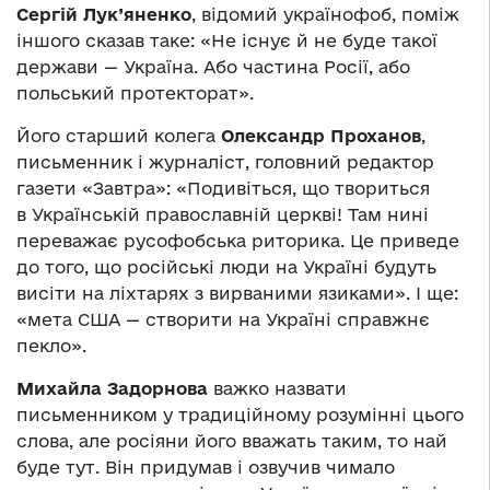
Сергій Лук’яненко
, відомий українофоб, поміж
іншого сказав таке: «Не існує й не буде такої
держави — Україна. Або частина Росії, або
польський протекторат».
Його старший колега
Олександр Проханов
,
письменник і журналіст, головний редактор
газети «Завтра»: «Подивіться, що твориться
в Українській православній церкві! Там нині
переважає русофобська риторика. Це приведе
до того, що російські люди на Україні будуть
висіти на ліхтарях з вирваними язиками». І ще:
«мета США — створити на Україні справжнє
пекло».
Михайла Задорнова
важко назвати
письменником у традиційному розумінні цього
слова, але росіяни його вважать таким, то най
буде тут. Він придумав і озвучив чимало