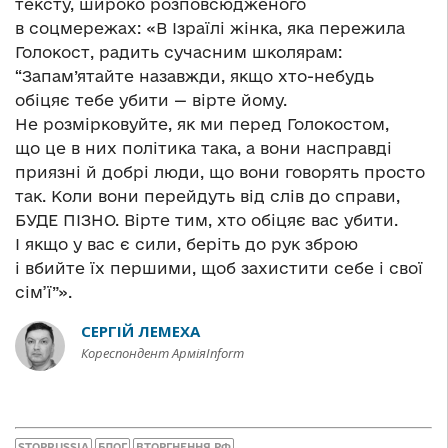
тексту, широко розповсюдженого
в соцмережах: «В Ізраїлі жінка, яка пережила
Голокост, радить сучасним школярам:
“Запам’ятайте назавжди, якщо хто-небудь
обіцяє тебе убити — вірте йому.
Не розмірковуйте, як ми перед Голокостом,
що це в них політика така, а вони насправді
приязні й добрі люди, що вони говорять просто
так. Коли вони перейдуть від слів до справи,
БУДЕ ПІЗНО. Вірте тим, хто обіцяє вас убити.
І якщо у вас є сили, беріть до рук зброю
і вбийте їх першими, щоб захистити себе і свої
сім’ї”».
СЕРГІЙ ЛЕМЕХА
Кореспондент АрміяInform
STOPRUSSIA
БЛОГ
ВТОРГНЕННЯ РФ