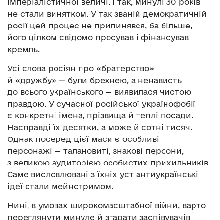
імперіалістичної величі. І так, минулі 30 років
не стали винятком. У так званій демократичній
росії цей процес не припинявся, ба більше,
його цілком свідомо просував і фінансував
кремль.
Усі слова росіян про «братерство»
й «дружбу» — були брехнею, а ненависть
до всього українського — виявилася чистою
правдою. У сучасної російської українофобії
є конкретні імена, прізвища й теплі посади.
Насправді їх десятки, а може й сотні тисяч.
Однак посеред цієї маси є особливі
персонажі — талановиті, знакові персони,
з великою аудиторією особистих прихильників.
Саме висловлювані з їхніх уст антиукраїнські
ідеї стали мейнстримом.
Нині, в умовах широкомасштабної війни, варто
переглянути минуле й згадати заспівувачів