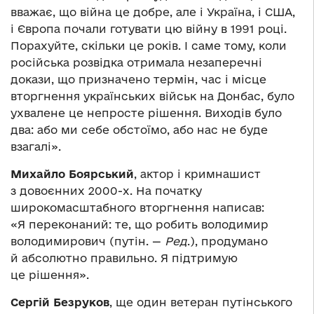
вважає, що війна це добре, але і Україна, і США,
і Європа почали готувати цю війну в 1991 році.
Порахуйте, скільки це років. І саме тому, коли
російська розвідка отримала незаперечні
докази, що призначено термін, час і місце
вторгнення українських військ на Донбас, було
ухвалене це непросте рішення. Виходів було
два: або ми себе обстоїмо, або нас не буде
взагалі».
Михайло Боярський
, актор і кримнашист
з довоєнних 2000-х. На початку
широкомасштабного вторгнення написав:
«Я переконаний: те, що робить володимир
володимирович (путін. —
Ред
.), продумано
й абсолютно правильно. Я підтримую
це рішення».
Сергій Безруков
, ще один ветеран путінського