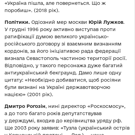
«Україна пішла, але повернеться. Що ж
поробиш». (2018 рік).
Політики.
Одіозний мер москви
Юрій Лужков
.
У грудні 1996 року активно виступав проти
ратифікації думою великого українсько-
російського договору зі взаємним визнанням
кордонів, за його ініціативою рада федерації
визнала Севастополь частиною території росії.
Відповідно, у такого персонажа дуже багатий
антиукраїнський бекграунд. Дамо лише одну
цитату: «Необхідно добиватися, щоб росіяни
були визнані на Україні державотворчою
нацією» (2001 рік).
Дмитро Рогозін
, нині директор «Роскосмосу»,
а до того багато років депутатствував
у держдумі, входив до керівництва уряду рф.
Ще 2003 року заявив: «Тузла (український острів
у Керченській протоці. —
Ред
.) — наша.