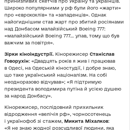
принизливих скетчів про Україну та українців.
Широко популярними у рф були його «жарти»
про «єврохохлів» та «западенців». Однак
найогиднішим став жарт про збитий росіянами
над Донбасом малайзійський Boeing 777:
«малайзійський Boeing 777… упав, тому що був
важчим за повітря».
Зірки кіноіндустрії.
Кінорежисер
Станіслав
Говорухін
: «Двадцять років я жив і працював
в Одесі, на Одеській кіностудії, і добре знаю,
що таке український націоналізм. На собі
неодноразово відчував»; «Я підтримую
президента володимира путіна й усією душею
за народ Донбасу».
Кінорежисер, послідовний прихильник
відродження «велічія рф», чорносотенець
і українофоб зі стажем,
Микита Міхалков
:
«Я не знаю жодної розсудливої людини, яка