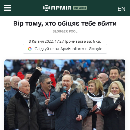
EN
Вір тому, хто обіцяє тебе вбити
BLOGGER POOL
3 Квітня 2022, 17:27
Прочитаєте за:
6
хв.
Слідкуйте за АрміяInform в Google