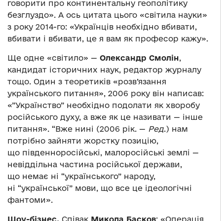
говорити про континентальну геополітику
безглуздо». А ось цитата цього «світила науки»
з року 2014-го: «Українців необхідно вбивати,
вбивати і вбивати, це я вам як професор кажу».
Ще одне «світило» —
Олександр Смолін
,
кандидат історичних наук, редактор журналу
тощо. Один з теоретиків «розв’язання
українського питання», 2006 року він написав:
«”Українство” необхідно подолати як хворобу
російського духу, а вже як це називати — інше
питання». “Вже нині (2006 рік. —
Ред
.) нам
потрібно зайняти жорстку позицію,
що південноросійські, малоросійські землі —
невіддільна частина російської держави,
що немає ні “українського” народу,
ні “української” мови, що все це ідеологічні
фантоми».
Шоу-бізнес.
Співак
Микола Басков
: «Операція