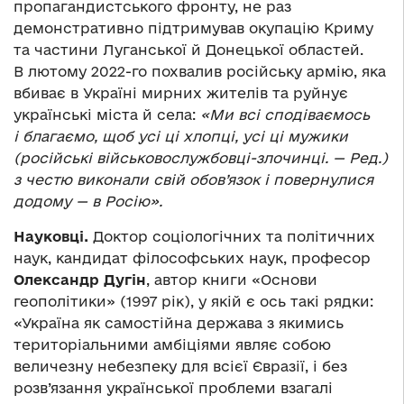
пропагандистського фронту, не раз
демонстративно підтримував окупацію Криму
та частини Луганської й Донецької областей.
В лютому 2022-го похвалив російську армію, яка
вбиває в Україні мирних жителів та руйнує
українські міста й села:
«Ми всі сподіваємось
і благаємо, щоб усі ці хлопці, усі ці мужики
(російські військовослужбовці-злочинці. — Ред.)
з честю виконали свій обов
’
язок і повернулися
додому — в Росію».
Науковці.
Доктор соціологічних та політичних
наук, кандидат філософських наук, професор
Олександр Дугін
, автор книги «Основи
геополітики» (1997 рік), у якій є ось такі рядки:
«Україна як самостійна держава з якимись
територіальними амбіціями являє собою
величезну небезпеку для всієї Євразії, і без
розв’язання української проблеми взагалі