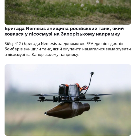
Бригада Nemesis знищила російський танк, який
ховався у лісосмузі на Запорізькому напрямку
Бійці 412-ї бригади Nemesis за допомогою FPV-дронів і дронів-
бомберів знищили танк, який окупанти намагалися замаскувати
в лісосмузі на Запорізькому напрямку.