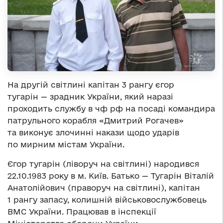
На другій світлині капітан 3 рангу єгор
тугарін — зрадник України, який наразі
проходить службу в чф рф на посаді командира
патрульного корабля «Дмитрий Рогачев»
та виконує злочинні накази щодо ударів
по мирним містам України.
Єгор тугарін (ліворуч на світлині) народився
22.10.1983 року в м. Київ. Батько — Тугарін Віталій
Анатолійович (праворуч на світлині), капітан
1 рангу запасу, колишній військовослужбовець
ВМС України. Працював в інспекції