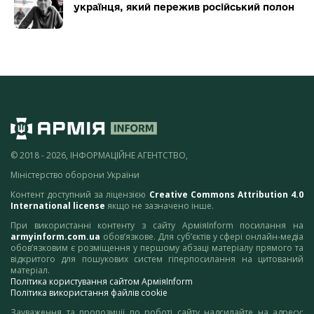
українця, який пережив російський полон
© 2018 - 2026, ІНФОРМАЦІЙНЕ АГЕНТСТВО,
Міністерство оборони України
Контент доступний за ліцензією
Creative Commons Attribution 4.0
International license
якщо не зазначено інше.
При використанні контенту з сайту АрміяInform посилання на
armyinform.com.ua
обов’язкове. Для суб’єктів у сфері онлайн-медіа
обов’язковим є розміщення у першому абзаці матеріалу прямого та
відкритого для пошукових систем гіперпосилання на цитований
матеріал.
Політика користування сайтом АрміяInform
Політика використання файлів cookie
Зауваження та пропозиції по роботі сайту надсилайте на адресу: