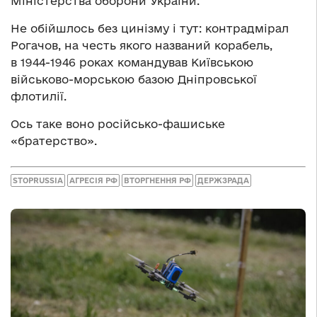
Міністерства оборони України.
Не обійшлось без цинізму і тут: контрадмірал
Рогачов, на честь якого названий корабель,
в 1944-1946 роках командував Київською
військово-морською базою Дніпровської
флотилії.
Ось таке воно російсько-фашиське
«братерство».
STOPRUSSIA
АГРЕСІЯ РФ
ВТОРГНЕННЯ РФ
ДЕРЖЗРАДА