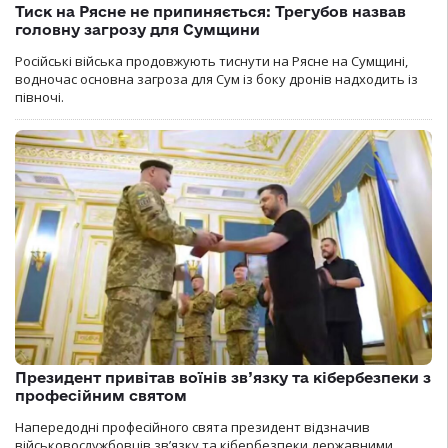
Тиск на Рясне не припиняється: Трегубов назвав
головну загрозу для Сумщини
Російські війська продовжують тиснути на Рясне на Сумщині,
водночас основна загроза для Сум із боку дронів надходить із
півночі.
Президент привітав воїнів зв’язку та кібербезпеки з
професійним святом
Напередодні професійного свята президент відзначив
військовослужбовців зв’язку та кібербезпеки державними