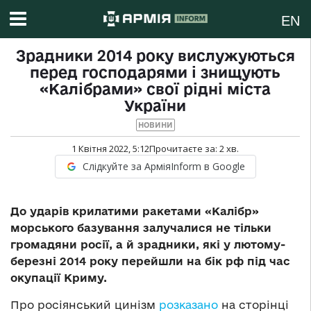
EN
Зрадники 2014 року вислужуються
перед господарями і знищують
«Калібрами» свої рідні міста
України
НОВИНИ
1 Квітня 2022, 5:12
Прочитаєте за:
2
хв.
Слідкуйте за АрміяInform в Google
До ударів крилатими ракетами «Калібр»
морського базування залучалися не тільки
громадяни росії, а й зрадники, які у лютому-
березні 2014 року перейшли на бік рф під час
окупації Криму.
Про росіянський цинізм
розказано
на сторінці