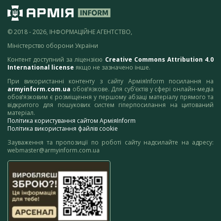
© 2018 - 2026, ІНФОРМАЦІЙНЕ АГЕНТСТВО,
Міністерство оборони України
Контент доступний за ліцензією
Creative Commons Attribution 4.0
International license
якщо не зазначено інше.
При використанні контенту з сайту АрміяInform посилання на
armyinform.com.ua
обов’язкове. Для суб’єктів у сфері онлайн-медіа
обов’язковим є розміщення у першому абзаці матеріалу прямого та
відкритого для пошукових систем гіперпосилання на цитований
матеріал.
Політика користування сайтом АрміяInform
Політика використання файлів cookie
Зауваження та пропозиції по роботі сайту надсилайте на адресу:
webmaster@armyinform.com.ua