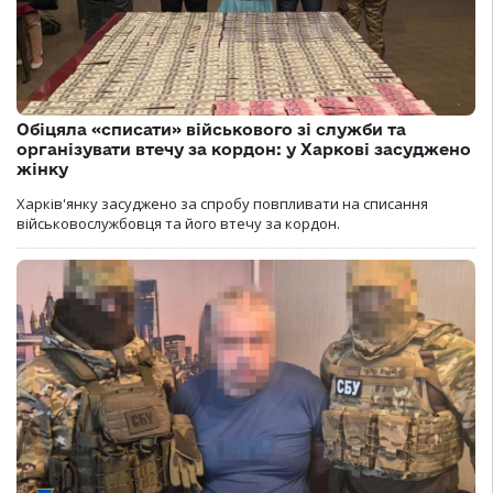
Обіцяла «списати» військового зі служби та
організувати втечу за кордон: у Харкові засуджено
жінку
Харків'янку засуджено за спробу повпливати на списання
військовослужбовця та його втечу за кордон.