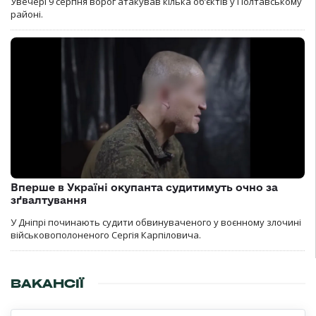
Увечері 9 серпня ворог атакував кілька обʼєктів у Полтавському
районі.
Вперше в Україні окупанта судитимуть очно за
зґвалтування
У Дніпрі починають судити обвинуваченого у воєнному злочині
військовополоненого Сергія Карпіловича.
ВАКАНСІЇ