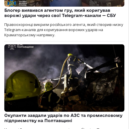
Блогер виявився агентом гру, який коригував
ворожі удари через свої Telegram-канали — СБУ
Правоохоронці викрили російського агента, який створив низку
Telegram-каналів для коригування ворожих ударів на
Краматорському напрямку.
Окупанти завдали ударів по АЗС та промисловому
підприємству на Полтавщині