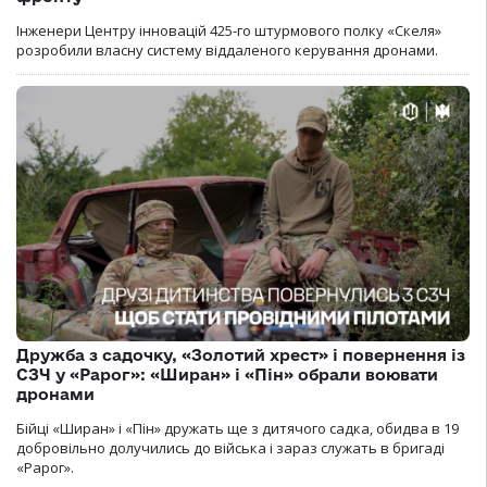
Інженери Центру інновацій 425-го штурмового полку «Скеля»
розробили власну систему віддаленого керування дронами.
Дружба з садочку, «Золотий хрест» і повернення із
СЗЧ у «Рарог»: «Ширан» і «Пін» обрали воювати
дронами
Бійці «Ширан» і «Пін» дружать ще з дитячого садка, обидва в 19
добровільно долучились до війська і зараз служать в бригаді
«Рарог».