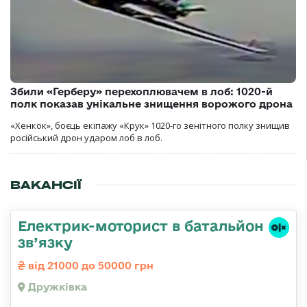
Збили «Герберу» перехоплювачем в лоб: 1020-й
полк показав унікальне знищення ворожого дрона
«Хенкок», боєць екіпажу «Крук» 1020-го зенітного полку знищив
російський дрон ударом лоб в лоб.
ВАКАНСІЇ
Електрик-моторист в батальйон
зв’язку
від 21000 до 50000 грн
Дружківка