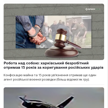
Робота над собою: харківський безробітний
отримав 15 років за коригування російських ударів
Конфіскацію майна та 15 років увʼязнення отримав ще один
агент російської воєнної розвідки (більш відомої як гру).