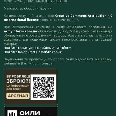
© 2018 - 2026, ІНФОРМАЦІЙНЕ АГЕНТСТВО,
Міністерство оборони України
Контент доступний за ліцензією
Creative Commons Attribution 4.0
International license
якщо не зазначено інше.
При використанні контенту з сайту АрміяInform посилання на
armyinform.com.ua
обов’язкове. Для суб’єктів у сфері онлайн-медіа
обов’язковим є розміщення у першому абзаці матеріалу прямого та
відкритого для пошукових систем гіперпосилання на цитований
матеріал.
Політика користування сайтом АрміяInform
Політика використання файлів cookie
Зауваження та пропозиції по роботі сайту надсилайте на адресу:
webmaster@armyinform.com.ua