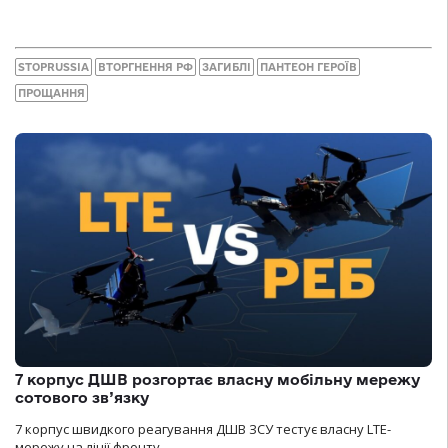
STOPRUSSIA
ВТОРГНЕННЯ РФ
ЗАГИБЛІ
ПАНТЕОН ГЕРОЇВ
ПРОЩАННЯ
7 корпус ДШВ розгортає власну мобільну мережу
сотового зв’язку
7 корпус швидкого реагування ДШВ ЗСУ тестує власну LTE-
мережу на лінії фронту.