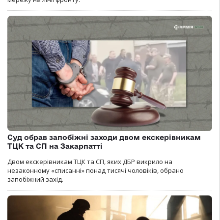
Суд обрав запобіжні заходи двом екскерівникам
ТЦК та СП на Закарпатті
Двом екскерівникам ТЦК та СП, яких ДБР викрило на
незаконному «списанні» понад тисячі чоловіків, обрано
запобіжний захід.