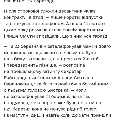
славетної 95-ї бригади.
Після строкової служби десантник уклав
контракт, і відтоді — лише короткі відпустки
та спілкування телефоном. А після 24 лютого
цього року розмови стали зовсім короткими,
і лише СМСки сповіщали, що з ним усе гаразд.
— Та 23 березня він зателефонував мамі й довго
їй пояснював, що якщо він часом не буде
на зв’язку, то значить, він просто зайнятий
і передзвонить пізніше, — розповіла
на прощальному мітингу секретар
Райгородоцької сільської ради Світлана
Барановська, яка багато років була беззмінним
сільським головою Бистрика. — Коли
не зателефонував 24 березня, вона так
і подумала, хоча серце вже було не на місці.
І 25 березня вона не почула рідний голос,
і в наступні дні… І навіть коли до хати прийшли