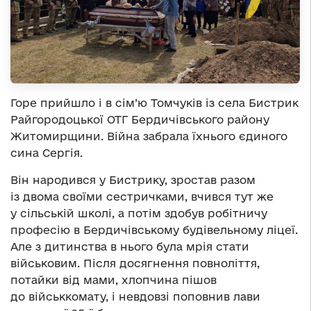
Горе прийшло і в сім’ю Томчуків із села Бистрик
Райгородоцької ОТГ Бердичівського району
Житомирщини. Війна забрала їхнього єдиного
сина Сергія.
Він народився у Бистрику, зростав разом
із двома своїми сестричками, вчився тут же
у сільській школі, а потім здобув робітничу
професію в Бердичівському будівельному ліцеї.
Але з дитинства в нього була мрія стати
військовим. Після досягнення повноліття,
потайки від мами, хлопчина пішов
до військкомату, і невдовзі поповнив лави