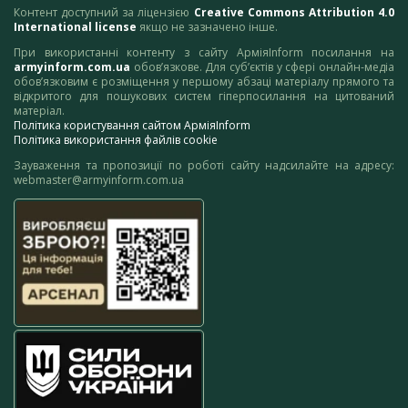
Контент доступний за ліцензією
Creative Commons Attribution 4.0
International license
якщо не зазначено інше.
При використанні контенту з сайту АрміяInform посилання на
armyinform.com.ua
обов’язкове. Для суб’єктів у сфері онлайн-медіа
обов’язковим є розміщення у першому абзаці матеріалу прямого та
відкритого для пошукових систем гіперпосилання на цитований
матеріал.
Політика користування сайтом АрміяInform
Політика використання файлів cookie
Зауваження та пропозиції по роботі сайту надсилайте на адресу:
webmaster@armyinform.com.ua