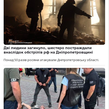
Дві людини загинуло, шестеро постраждали
внаслідок обстрілів рф на Дніпропетровщині
Понад 50 разів росіяни атакували Дніпропетровську області.