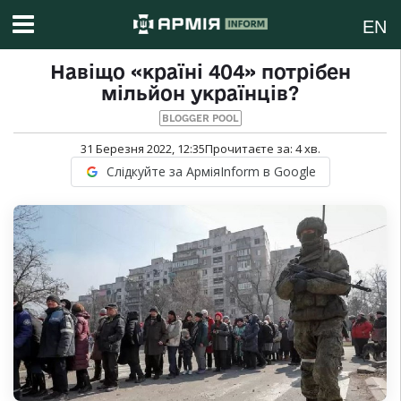
EN
Навіщо «країні 404» потрібен
мільйон українців?
BLOGGER POOL
31 Березня 2022, 12:35
Прочитаєте за:
4
хв.
Слідкуйте за АрміяInform в Google