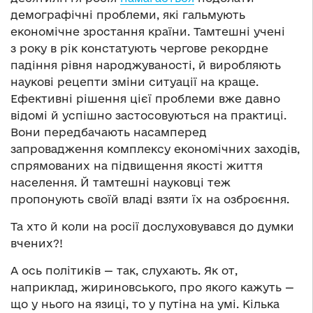
демографічні проблеми, які гальмують
економічне зростання країни. Тамтешні учені
з року в рік констатують чергове рекордне
падіння рівня народжуваності, й виробляють
наукові рецепти зміни ситуації на краще.
Ефективні рішення цієї проблеми вже давно
відомі й успішно застосовуються на практиці.
Вони передбачають насамперед
запровадження комплексу економічних заходів,
спрямованих на підвищення якості життя
населення. Й тамтешні науковці теж
пропонують своїй владі взяти їх на озброєння.
Та хто й коли на росії дослуховувався до думки
вчених?!
А ось політиків — так, слухають. Як от,
наприклад, жириновського, про якого кажуть —
що у нього на язиці, то у путіна на умі. Кілька