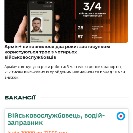
Армія+ виповнилося два роки: застосунком
користуються троє з чотирьох
військовослужбовців
Армія+ святкує два роки роботи: 3 млн електронних рапортів,
732 тисячі військових із пройденим навчанням та понад 16 млн
знижок.
ВАКАНСІЇ
Військовослужбовець, водій-
заправник
від 20000 до 22000 грн