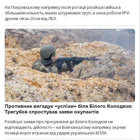
На Покровському напрямку після ротації російські війська
збільшили кількість малих штурмових груп, а зона роботи FPV-
дронів сягає 20 км від ЛБЗ.
Противник вигадує «успіхи» біля Білого Колодязя:
Трегубов спростував заяви окупантів
Російські заяви про просування до Білого Колодязя не
відповідають дійсності— на Вовчанському напрямку окремі
позиції ворог втрачає від ударів українських БПЛА.