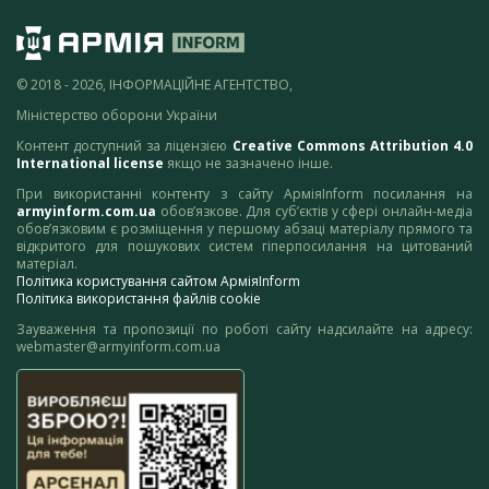
© 2018 - 2026, ІНФОРМАЦІЙНЕ АГЕНТСТВО,
Міністерство оборони України
Контент доступний за ліцензією
Creative Commons Attribution 4.0
International license
якщо не зазначено інше.
При використанні контенту з сайту АрміяInform посилання на
armyinform.com.ua
обов’язкове. Для суб’єктів у сфері онлайн-медіа
обов’язковим є розміщення у першому абзаці матеріалу прямого та
відкритого для пошукових систем гіперпосилання на цитований
матеріал.
Політика користування сайтом АрміяInform
Політика використання файлів cookie
Зауваження та пропозиції по роботі сайту надсилайте на адресу:
webmaster@armyinform.com.ua