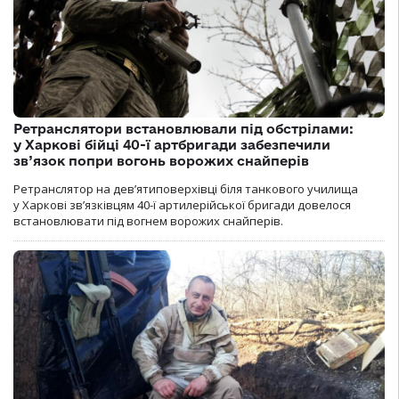
Ретранслятори встановлювали під обстрілами:
у Харкові бійці 40-ї артбригади забезпечили
зв’язок попри вогонь ворожих снайперів
Ретранслятор на дев’ятиповерхівці біля танкового училища
у Харкові зв’язківцям 40-ї артилерійської бригади довелося
встановлювати під вогнем ворожих снайперів.