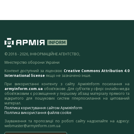
© 2018 - 2026, ІНФОРМАЦІЙНЕ АГЕНТСТВО,
Міністерство оборони України
Контент доступний за ліцензією
Creative Commons Attribution 4.0
International license
якщо не зазначено інше.
При використанні контенту з сайту АрміяInform посилання на
armyinform.com.ua
обов’язкове. Для суб’єктів у сфері онлайн-медіа
обов’язковим є розміщення у першому абзаці матеріалу прямого та
відкритого для пошукових систем гіперпосилання на цитований
матеріал.
Політика користування сайтом АрміяInform
Політика використання файлів cookie
Зауваження та пропозиції по роботі сайту надсилайте на адресу:
webmaster@armyinform.com.ua