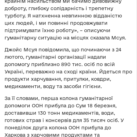
крайнім насильством ми бачимо дивовижну
доброту, глибоку солідарність і трепетну
турботу. Я натхненна невпинною відданістю
цих людей, і ми повинні продовжувати
підтримувати їхню роботу», – описуючи
гуманітарну ситуацію на місцях сказала Мсуя.
Джойс Мсуя повідомила, що починаючи з 24
лютого, гуманітарні організації надали
допомогу приблизно 890 тис. осіб по всій
Україні, переважно на сході країни. Йдеться про
продукти харчування, притулки, ковдри,
медикаменти, воду та засоби гігієни.
За її словами, перша колона гуманітарної
допомоги ООН прибула до Сум 18 березня,
доставивши 130 тонн медикаментів, води,
готових страв і консервів для 35 тисяч осіб. У
понеділок друга колона ООН прибула до
Харкова з харчовими продуктами та