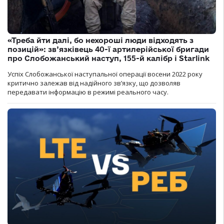
«Треба йти далі, бо нехороші люди відходять з
позицій»: зв’язківець 40-ї артилерійської бригади
про Слобожанський наступ, 155-й калібр і Starlink
Успіх Слобожанської наступальної операції восени 2022 року
критично залежав від надійного зв’язку, що дозволяв
передавати інформацію в режимі реального часу.