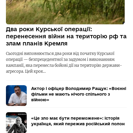
Два роки Курської операції:
перенесення війни на територію рф та
злам планів Кремля
Сьогодні виповнюється два роки від початку Курської
операції — безпрецедентної за задумом і виконанням
кампанії, яка перенесла бойові дії на територію держави-
агресора. Цей крок…
Актор і офіцер Володимир Ращук: «Воєнні
фільми не мають нічого спільного з
війною»
«Це зло має бути переможене»: історія
українця, який пережив російський полон