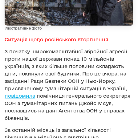
ілюстративне фото
Ситуація щодо російського вторгнення
З початку широкомасштабної збройної агресії
проти нашої держави понад 10 мільйонів
українців, з яких більше половини складають
діти, покинули свої будинки. Про це вчора, на
засіданні Ради Безпеки ООН у Нью-Йорку,
присвяченому гуманітарній ситуації в Україні,
повідомила
помічниця генерального секретаря
ООН з гуманітарних питань Джойс Мсуя,
пославшись на дані Агентства ООН у справах
біженців.
За останній місяць із загальної кількості
біженців 6,5 мільйона є внутрішньо