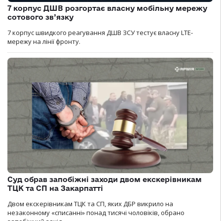
7 корпус ДШВ розгортає власну мобільну мережу
сотового зв’язку
7 корпус швидкого реагування ДШВ ЗСУ тестує власну LTE-
мережу на лінії фронту.
Суд обрав запобіжні заходи двом екскерівникам
ТЦК та СП на Закарпатті
Двом екскерівникам ТЦК та СП, яких ДБР викрило на
незаконному «списанні» понад тисячі чоловіків, обрано