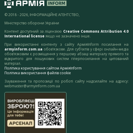
© 2018 - 2026, ІНФОРМАЦІЙНЕ АГЕНТСТВО,
Міністерство оборони України
Контент доступний за ліцензією
Creative Commons Attribution 4.0
International license
якщо не зазначено інше.
При використанні контенту з сайту АрміяInform посилання на
armyinform.com.ua
обов’язкове. Для суб’єктів у сфері онлайн-медіа
обов’язковим є розміщення у першому абзаці матеріалу прямого та
відкритого для пошукових систем гіперпосилання на цитований
матеріал.
Політика користування сайтом АрміяInform
Політика використання файлів cookie
Зауваження та пропозиції по роботі сайту надсилайте на адресу:
webmaster@armyinform.com.ua