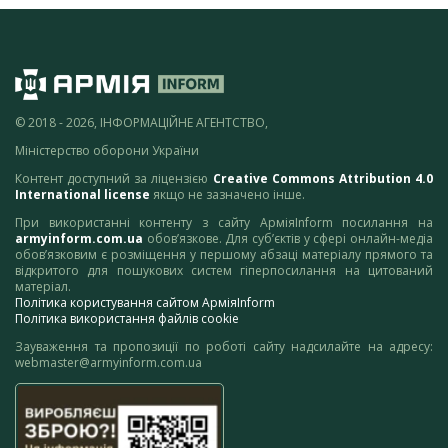
© 2018 - 2026, ІНФОРМАЦІЙНЕ АГЕНТСТВО,
Міністерство оборони України
Контент доступний за ліцензією
Creative Commons Attribution 4.0
International license
якщо не зазначено інше.
При використанні контенту з сайту АрміяInform посилання на
armyinform.com.ua
обов’язкове. Для суб’єктів у сфері онлайн-медіа
обов’язковим є розміщення у першому абзаці матеріалу прямого та
відкритого для пошукових систем гіперпосилання на цитований
матеріал.
Політика користування сайтом АрміяInform
Політика використання файлів cookie
Зауваження та пропозиції по роботі сайту надсилайте на адресу:
webmaster@armyinform.com.ua