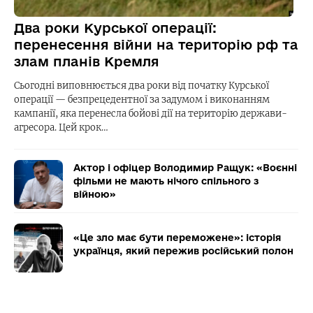
Два роки Курської операції:
перенесення війни на територію рф та
злам планів Кремля
Сьогодні виповнюється два роки від початку Курської
операції — безпрецедентної за задумом і виконанням
кампанії, яка перенесла бойові дії на територію держави-
агресора. Цей крок…
Актор і офіцер Володимир Ращук: «Воєнні
фільми не мають нічого спільного з
війною»
«Це зло має бути переможене»: історія
українця, який пережив російський полон