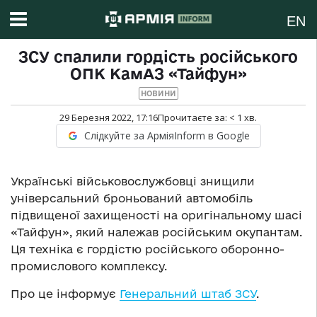
EN
ЗСУ спалили гордість російського
ОПК КамАЗ «Тайфун»
НОВИНИ
29 Березня 2022, 17:16
Прочитаєте за:
< 1
хв.
Слідкуйте за АрміяInform в Google
Українські військовослужбовці знищили
універсальний броньований автомобіль
підвищеної захищеності на оригінальному шасі
«Тайфун», який належав російським окупантам.
Ця техніка є гордістю російського оборонно-
промислового комплексу.
Про це інформує
Генеральний штаб ЗСУ
.