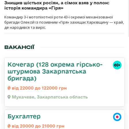
Знищив шістьох росіян, а сімох взяв у полон:
історія командира «Гіря»
Командир 3-ї мотопіхотної роти 43-ї окремої механізованої
бригади Олексій із позивним «Гіря» захищає Харківщину — край,
де народився та виріс.
ВАКАНСІЇ
Кочегар (128 окрема гірсько-
штурмова Закарпатська
бригада)
від 22000 до 122000 грн
Мукачеве, Закарпатська область
Бухгалтер
від 20000 до 21000 грн