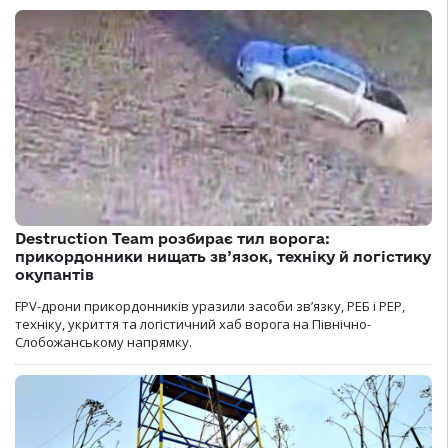
Destruction Team розбирає тил ворога:
прикордонники нищать зв’язок, техніку й логістику
окупантів
FPV-дрони прикордонників уразили засоби зв’язку, РЕБ і РЕР,
техніку, укриття та логістичний хаб ворога на Північно-
Слобожанському напрямку.