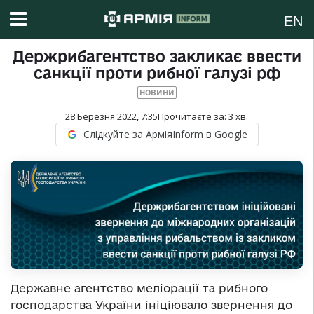
EN
Держрибагентство закликає ввести
санкції проти рибної галузі рф
НОВИНИ
28 Березня 2022, 7:35
Прочитаєте за:
3
хв.
Слідкуйте за АрміяInform в Google
Державне агентство меліорації та рибного
господарства України ініціювало звернення до