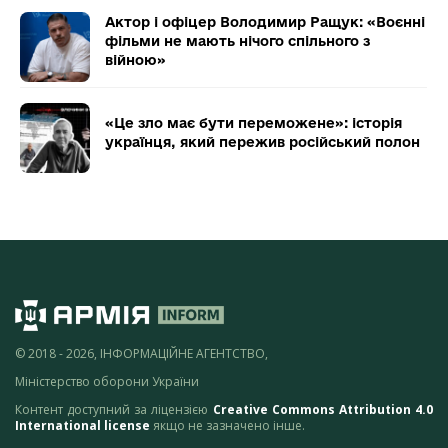
Актор і офіцер Володимир Ращук: «Воєнні
фільми не мають нічого спільного з
війною»
«Це зло має бути переможене»: історія
українця, який пережив російський полон
© 2018 - 2026, ІНФОРМАЦІЙНЕ АГЕНТСТВО,
Міністерство оборони України
Контент доступний за ліцензією
Creative Commons Attribution 4.0
International license
якщо не зазначено інше.