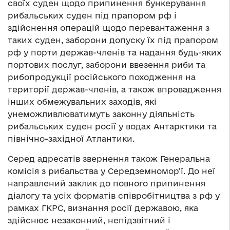
своїх суден щодо припинення бункерування
рибальських суден під прапором рф і
здійснення операцій щодо перевантаження з
таких суден, заборони допуску їх під прапором
рф у порти держав-членів та надання будь-яких
портових послуг, заборони ввезення риби та
рибопродукції російського походження на
території держав-членів, а також впровадження
інших обмежувальних заходів, які
унеможливлюватимуть законну діяльність
рибальських суден росії у водах Антарктики та
північно-західної Атлантики.
Серед адресатів звернення також Генеральна
комісія з рибальства у Середземномор’ї. До неї
направлений заклик до повного припинення
діалогу та усіх форматів співробітництва з рф у
рамках ГКРС, визнання росії державою, яка
здійснює незаконний, непідзвітний і