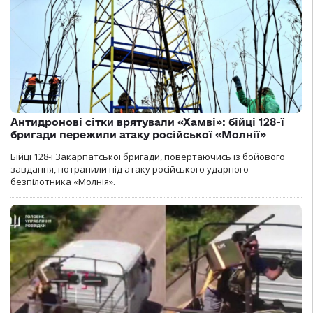
Антидронові сітки врятували «Хамві»: бійці 128-ї
бригади пережили атаку російської «Молнії»
Бійці 128-ї Закарпатської бригади, повертаючись із бойового
завдання, потрапили під атаку російського ударного
безпілотника «Молнія».