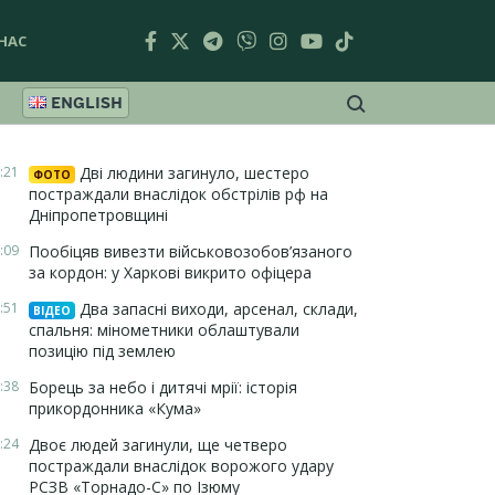
НАС
ENGLISH
:21
Дві людини загинуло, шестеро
ФОТО
постраждали внаслідок обстрілів рф на
Дніпропетровщині
:09
Пообіцяв вивезти військовозобов’язаного
за кордон: у Харкові викрито офіцера
:51
Два запасні виходи, арсенал, склади,
ВІДЕО
спальня: мінометники облаштували
позицію під землею
:38
Борець за небо і дитячі мрії: історія
прикордонника «Кума»
:24
Двоє людей загинули, ще четверо
постраждали внаслідок ворожого удару
РСЗВ «Торнадо-С» по Ізюму