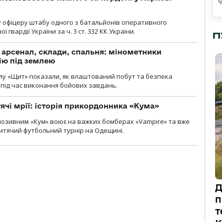
у офіцеру штабу одного з батальйонів оперативного
гвардії України за ч. 3 ст. 332 КК України.
П
, арсенал, склади, спальня: мінометники
ію під землею
лу «Щит» показали, як влаштований побут та безпека
під час виконання бойових завдань.
тячі мрії: історія прикордонника «Кума»
позивним «Кум» воює на важких бомберах «Vampire» та вже
 дитячий футбольний турнір на Одещині.
Д
п
т