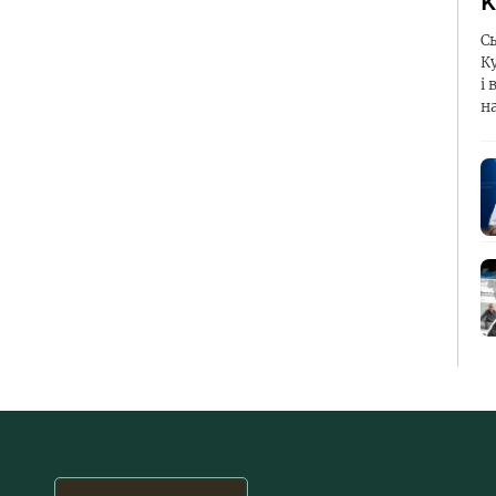
К
С
К
і 
н