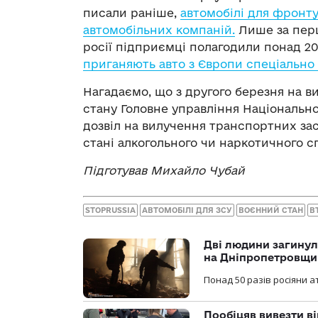
писали раніше,
автомобілі для фронт
автомобільних компаній.
Лише за пер
росії підприємці полагодили понад 20
приганяють авто з Європи спеціально 
Нагадаємо, що з другого березня на в
стану Головне управління Національної
дозвіл на вилучення транспортних зас
стані алкогольного чи наркотичного сп
Підготував
Михайло Чубай
STOPRUSSIA
АВТОМОБІЛІ ДЛЯ ЗСУ
ВОЄННИЙ СТАН
В
Дві людини загинул
на Дніпропетровщи
Понад 50 разів росіяни 
Пообіцяв вивезти ві