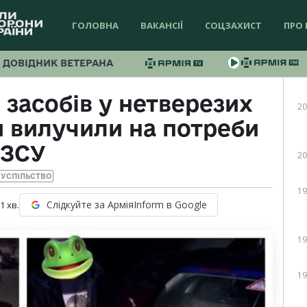
ГОЛОВНА
ВАКАНСІЇ
СОЦЗАХИСТ
ПРО 
ДОВІДНИК ВЕТЕРАНА
 засобів у нетверезих
20
и вилучили на потреби
ЗСУ
20
УСПІЛЬСТВО
19
Слідкуйте за АрміяInform в Google
 1
хв.
19
19