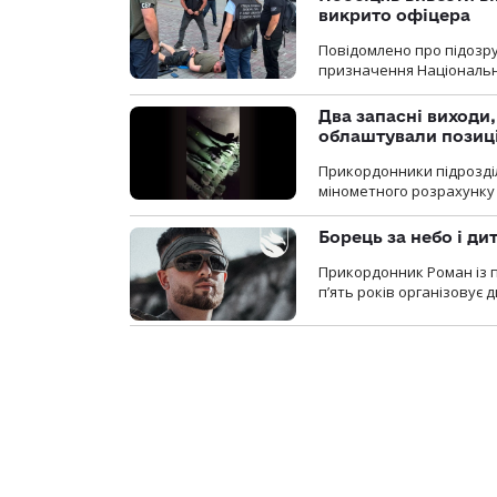
викрито офіцера
Повідомлено про підозр
призначення Національної 
Два запасні виходи
облаштували позиц
Прикордонники підрозді
мінометного розрахунку 
Борець за небо і ди
Прикордонник Роман із 
п’ять років організовує