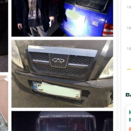
19
18
18
В