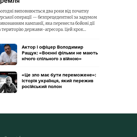
ремля
ьогодні виповнюється два роки від початку
урської операції — безпрецедентної за задумом
виконанням кампанії, яка перенесла бойові дії
а територію держави-агресора. Цей крок…
Актор і офіцер Володимир
Ращук: «Воєнні фільми не мають
нічого спільного з війною»
«Це зло має бути переможене»:
історія українця, який пережив
російський полон