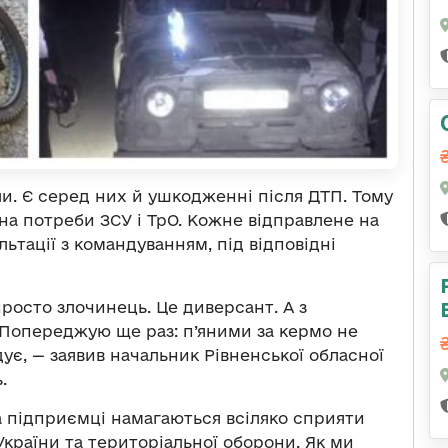
ли. Є серед них й ушкодженні після ДТП. Тому
на потреби ЗСУ і ТрО. Кожне відправлене на
льтації з командуванням, під відповідні
просто злочинець. Це диверсант. А з
 Попереджую ще раз: п’яними за кермо не
ує, — заявив начальник Рівненської обласної
.
а підприємці намагаються всіляко сприяти
країни та територіальної оборони. Як ми