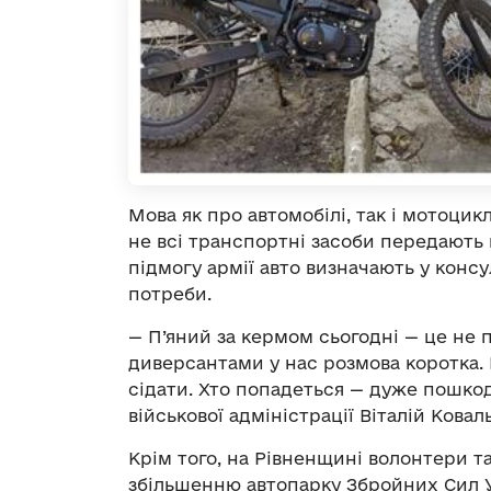
Мова як про автомобілі, так і мотоцик
не всі транспортні засоби передають 
підмогу армії авто визначають у консу
потреби.
— П’яний за кермом сьогодні — це не 
диверсантами у нас розмова коротка.
сідати. Хто попадеться — дуже пошкод
військової адміністрації Віталій Коваль
Крім того, на Рівненщині волонтери т
збільшенню автопарку Збройних Сил У