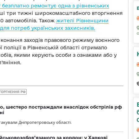
у безплатно ремонтує одна з рівненських
ші три тижні широкомасштабного вторгнення
0 автомобілів. Також
жителі Рівненщини
для потреб українських захисників.
иконання заходів правового режиму воєнного
 поліції в Рівненській області отримало
обів, якими керують особи з ознаками або у
’яніння.
ТОРГНЕННЯ РФ
о, шестеро постраждали внаслідок обстрілів рф
ні
атакували Дніпропетровську області.
йськовозобов’язаного за кордон: у Харкові