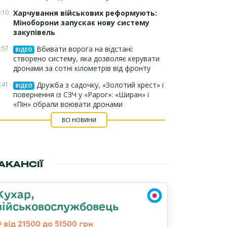
:10
Харчування військових реформують:
Міноборони запускає нову систему
закупівель
:57
Вбивати ворога на відстані:
ВІДЕО
створено систему, яка дозволяє керувати
дронами за сотні кілометрів від фронту
:41
Дружба з садочку, «Золотий хрест» і
ВІДЕО
повернення із СЗЧ у «Рарог»: «Ширан» і
«Пін» обрали воювати дронами
ВСІ НОВИНИ
АКАНСІЇ
Кухар,
військовослужбовець
від 21500 до 51500 грн