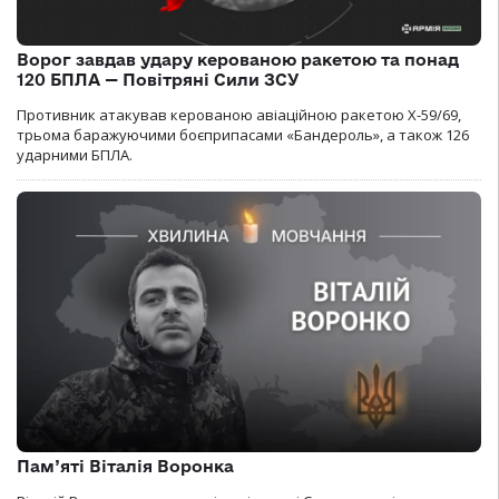
Ворог завдав удару керованою ракетою та понад
120 БПЛА — Повітряні Сили ЗСУ
Противник атакував керованою авіаційною ракетою Х-59/69,
трьома баражуючими боєприпасами «Бандероль», а також 126
ударними БПЛА.
Пам’яті Віталія Воронка