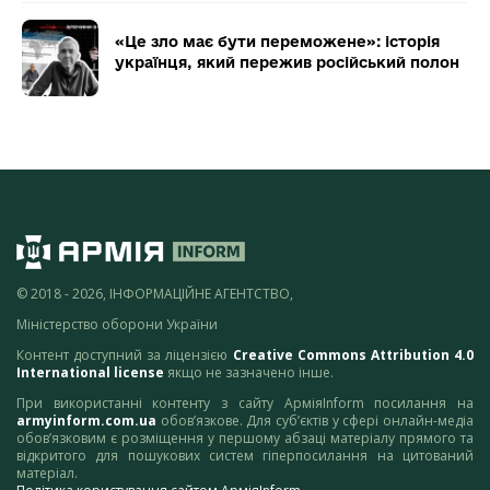
«Це зло має бути переможене»: історія
українця, який пережив російський полон
© 2018 - 2026, ІНФОРМАЦІЙНЕ АГЕНТСТВО,
Міністерство оборони України
Контент доступний за ліцензією
Creative Commons Attribution 4.0
International license
якщо не зазначено інше.
При використанні контенту з сайту АрміяInform посилання на
armyinform.com.ua
обов’язкове. Для суб’єктів у сфері онлайн-медіа
обов’язковим є розміщення у першому абзаці матеріалу прямого та
відкритого для пошукових систем гіперпосилання на цитований
матеріал.