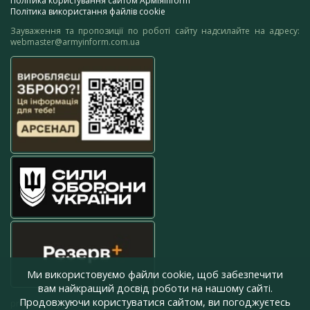
Політика користування сайтом АрміяInform
Політика використання файлів cookie
Зауваження та пропозиції по роботі сайту надсилайте на адресу:
webmaster@armyinform.com.ua
Ми використовуємо файли cookie, щоб забезпечити
вам найкращий досвід роботи на нашому сайті.
Продовжуючи користуватися сайтом, ви погоджуєтесь
press@armyinform.com.ua