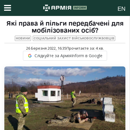
EN
Які права й пільги передбачені для
мобілізованих осіб?
НОВИНИ
СОЦІАЛЬНИЙ ЗАХИСТ ВІЙСЬКОВОСЛУЖБОВЦІВ
26 Березня 2022, 16:35
Прочитаєте за:
4
хв.
Слідкуйте за АрміяInform в Google