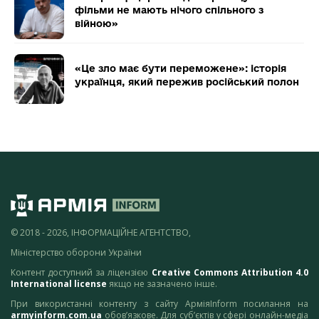
фільми не мають нічого спільного з
війною»
«Це зло має бути переможене»: історія
українця, який пережив російський полон
© 2018 - 2026, ІНФОРМАЦІЙНЕ АГЕНТСТВО,
Міністерство оборони України
Контент доступний за ліцензією
Creative Commons Attribution 4.0
International license
якщо не зазначено інше.
При використанні контенту з сайту АрміяInform посилання на
armyinform.com.ua
обов’язкове. Для суб’єктів у сфері онлайн-медіа