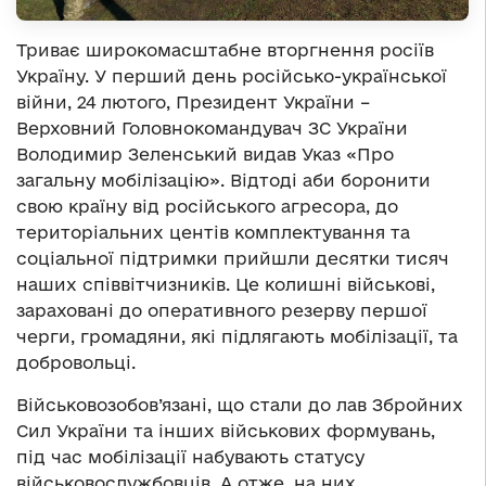
Триває широкомасштабне вторгнення росіїв
Україну. У перший день російсько-української
війни, 24 лютого, Президент України –
Верховний Головнокомандувач ЗС України
Володимир Зеленський видав Указ «Про
загальну мобілізацію». Відтоді аби боронити
свою країну від російського агресора, до
територіальних центів комплектування та
соціальної підтримки прийшли десятки тисяч
наших співвітчизників. Це колишні військові,
зараховані до оперативного резерву першої
черги, громадяни, які підлягають мобілізації, та
добровольці.
Військовозобов’язані, що стали до лав Збройних
Сил України та інших військових формувань,
під час мобілізації набувають статусу
військовослужбовців. А отже, на них