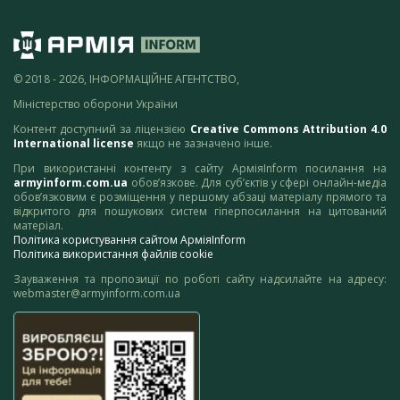
© 2018 - 2026, ІНФОРМАЦІЙНЕ АГЕНТСТВО,
Міністерство оборони України
Контент доступний за ліцензією
Creative Commons Attribution 4.0
International license
якщо не зазначено інше.
При використанні контенту з сайту АрміяInform посилання на
armyinform.com.ua
обов’язкове. Для суб’єктів у сфері онлайн-медіа
обов’язковим є розміщення у першому абзаці матеріалу прямого та
відкритого для пошукових систем гіперпосилання на цитований
матеріал.
Політика користування сайтом АрміяInform
Політика використання файлів cookie
Зауваження та пропозиції по роботі сайту надсилайте на адресу:
webmaster@armyinform.com.ua