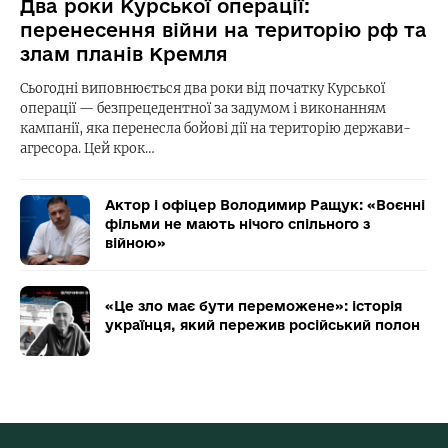
Два роки Курської операції:
перенесення війни на територію рф та
злам планів Кремля
Сьогодні виповнюється два роки від початку Курської
операції — безпрецедентної за задумом і виконанням
кампанії, яка перенесла бойові дії на територію держави-
агресора. Цей крок…
Актор і офіцер Володимир Ращук: «Воєнні
фільми не мають нічого спільного з
війною»
«Це зло має бути переможене»: історія
українця, який пережив російський полон