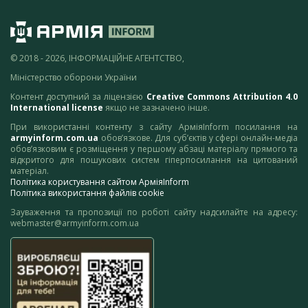
© 2018 - 2026, ІНФОРМАЦІЙНЕ АГЕНТСТВО,
Міністерство оборони України
Контент доступний за ліцензією
Creative Commons Attribution 4.0
International license
якщо не зазначено інше.
При використанні контенту з сайту АрміяInform посилання на
armyinform.com.ua
обов’язкове. Для суб’єктів у сфері онлайн-медіа
обов’язковим є розміщення у першому абзаці матеріалу прямого та
відкритого для пошукових систем гіперпосилання на цитований
матеріал.
Політика користування сайтом АрміяInform
Політика використання файлів cookie
Зауваження та пропозиції по роботі сайту надсилайте на адресу:
webmaster@armyinform.com.ua