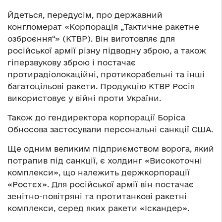
Йдеться, передусім, про державний
конгломерат «Корпорація „Тактичне ракетне
озброєння“» (КТВР). Він виготовляє для
російської армії різну підводну зброю, а також
гіперзвукову зброю і постачає
протирадіолокаційні, протикорабельні та інші
багатоцільові ракети. Продукцію КТВР Росія
використовує у війні проти України.
Також до гендиректора корпорації Боріса
Обносова застосували персональні санкції США.
Ще одним великим підприємством ворога, який
потрапив під санкції, є холдинг «Високоточні
комплекси», що належить держкорпорації
«Ростєх». Для російської армії він постачає
зенітно-повітряні та протитанкові ракетні
комплекси, серед яких ракети «Іскандер».