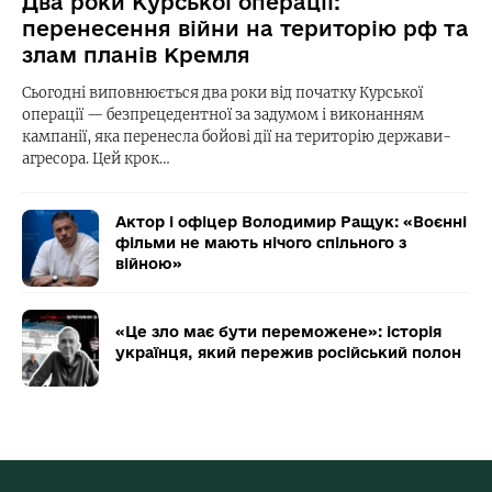
Два роки Курської операції:
перенесення війни на територію рф та
злам планів Кремля
Сьогодні виповнюється два роки від початку Курської
операції — безпрецедентної за задумом і виконанням
кампанії, яка перенесла бойові дії на територію держави-
агресора. Цей крок…
Актор і офіцер Володимир Ращук: «Воєнні
фільми не мають нічого спільного з
війною»
«Це зло має бути переможене»: історія
українця, який пережив російський полон