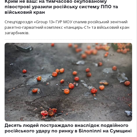
Крим не ваш: на тимчасово окупованому
півострові уразили російську систему ППО та
військовий кран
Спецпідрозділ «Group 13» ГУР МОУ спалив російський зенітний
ракетно-гарматний комплекс «панцирь-С1» та військовий кран
загарбників.
Десять людей постраждало внаслідок подвійного
російського удару по ринку в Білопіллі на Сумщині