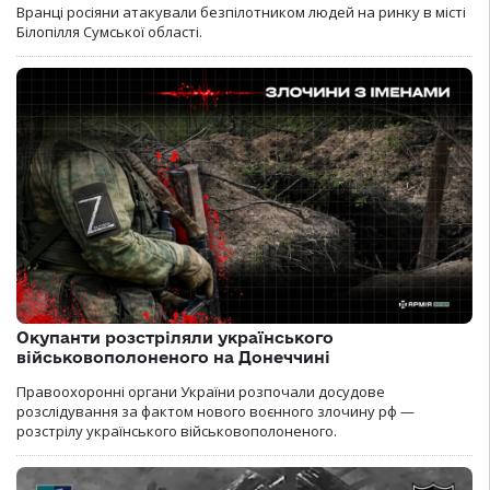
Вранці росіяни атакували безпілотником людей на ринку в місті
Білопілля Сумської області.
Окупанти розстріляли українського
військовополоненого на Донеччині
Правоохоронні органи України розпочали досудове
розслідування за фактом нового воєнного злочину рф —
розстрілу українського військовополоненого.