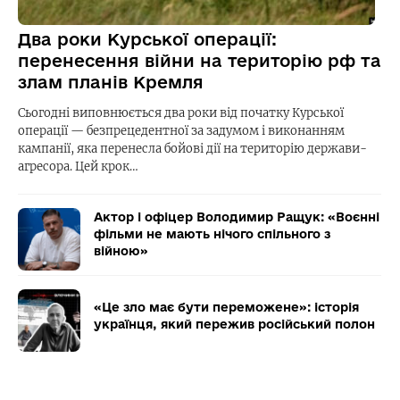
Два роки Курської операції:
перенесення війни на територію рф та
злам планів Кремля
Сьогодні виповнюється два роки від початку Курської
операції — безпрецедентної за задумом і виконанням
кампанії, яка перенесла бойові дії на територію держави-
агресора. Цей крок…
Актор і офіцер Володимир Ращук: «Воєнні
фільми не мають нічого спільного з
війною»
«Це зло має бути переможене»: історія
українця, який пережив російський полон