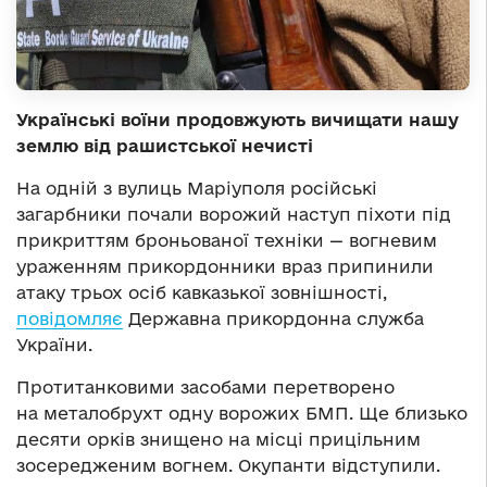
Українські воїни продовжують вичищати нашу
землю від рашистської нечисті
На одній з вулиць Маріуполя російські
загарбники почали ворожий наступ піхоти під
прикриттям броньованої техніки — вогневим
ураженням прикордонники враз припинили
атаку трьох осіб кавказької зовнішності,
повідомляє
Державна прикордонна служба
України.
Протитанковими засобами перетворено
на металобрухт одну ворожих БМП. Ще близько
десяти орків знищено на місці прицільним
зосередженим вогнем. Окупанти відступили.