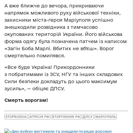
А вже ближче до вечора, прикриваючи
напрямок можливого руху військової техніки,
захисники міста-героя Маріуполя успішно
знешкодили розвідника з тимчасово
окупованих територій України. Його військова
форма одягу була позначена патчем із написом
«Загін Боба Марлі. Вбитих не вбʼєш». Ворог
смертельно помилявся.
«Все буде Україна! Прикордонники
з побратимами із ЗСУ, НГУ та інших складових
Сили безпеки докладуть до цього максимум
зусиль», — обіцяє ДПСУ.
Смерть ворогам!
STOPRUSSIA
АГРЕСІЯ РФ
ВТОРГНЕННЯ РФ
ДПСУ
МАРІУПОЛЬ