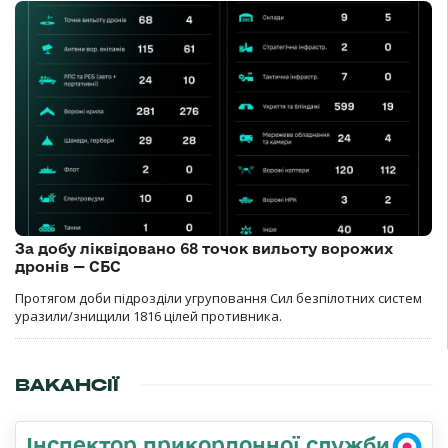
За добу ліквідовано 68 точок вильоту ворожих
дронів — СБС
Протягом доби підрозділи угруповання Сил безпілотних систем
уразили/знищили 1816 цілей противника.
ВАКАНСІЇ
Інспектор прикордонної служби