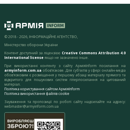
© 2018 - 2026, ІНФОРМАЦІЙНЕ АГЕНТСТВО,
Міністерство оборони України
Контент доступний за ліцензією
Creative Commons Attribution 4.0
International license
якщо не зазначено інше.
При використанні контенту з сайту АрміяInform посилання на
armyinform.com.ua
обов’язкове. Для суб’єктів у сфері онлайн-медіа
обов’язковим є розміщення у першому абзаці матеріалу прямого та
відкритого для пошукових систем гіперпосилання на цитований
матеріал.
Політика користування сайтом АрміяInform
Політика використання файлів cookie
Зауваження та пропозиції по роботі сайту надсилайте на адресу:
webmaster@armyinform.com.ua