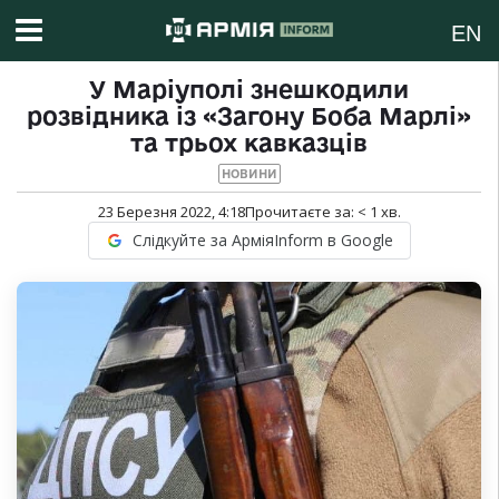
EN
У Маріуполі знешкодили
розвідника із «Загону Боба Марлі»
та трьох кавказців
НОВИНИ
23 Березня 2022, 4:18
Прочитаєте за:
< 1
хв.
Слідкуйте за АрміяInform в Google