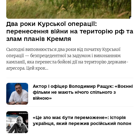
Два роки Курської операції:
перенесення війни на територію рф та
злам планів Кремля
Сьогодні виповнюється два роки від початку Курської
операції — безпрецедентної за задумом і виконанням
кампанії, яка перенесла бойові дії на територію держави-
агресора. Цей крок…
Актор і офіцер Володимир Ращук: «Воєнні
фільми не мають нічого спільного з
війною»
«Це зло має бути переможене»: історія
українця, який пережив російський полон