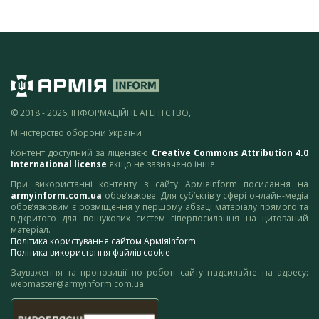
© 2018 - 2026, ІНФОРМАЦІЙНЕ АГЕНТСТВО,
Міністерство оборони України
Контент доступний за ліцензією
Creative Commons Attribution 4.0
International license
якщо не зазначено інше.
При використанні контенту з сайту АрміяInform посилання на
armyinform.com.ua
обов’язкове. Для суб’єктів у сфері онлайн-медіа
обов’язковим є розміщення у першому абзаці матеріалу прямого та
відкритого для пошукових систем гіперпосилання на цитований
матеріал.
Політика користування сайтом АрміяInform
Політика використання файлів cookie
Зауваження та пропозиції по роботі сайту надсилайте на адресу:
webmaster@armyinform.com.ua