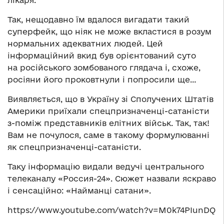
лікаря.
Так, нещодавно їм вдалося вигадати такий
суперфейк, що ніяк не може вкластися в розум
нормальних адекватних людей. Цей
інформаційний вкид був орієнтований суто
на російського зомбованого глядача і, схоже,
росіяни його проковтнули і попросили ще…
Виявляється, що в Україну зі Сполучених Штатів
Америки приїхали спецпризначенці-сатаністи
з-поміж представників елітних військ. Так, так!
Вам не почулося, саме в такому формулюванні
як спецпризначенці-сатаністи.
Таку інформацію видали ведучі центрального
телеканалу «Россия-24». Сюжет назвали яскраво
і сенсаційно: «Найманці сатани».
https://www.youtube.com/watch?v=M0k74PIunDQ