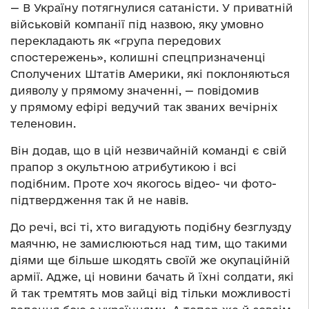
— В Україну потягнулися сатаністи. У приватній
військовій компанії під назвою, яку умовно
перекладають як «група передових
спостережень», колишні спецпризначенці
Сполучених Штатів Америки, які поклоняються
дияволу у прямому значенні, — повідомив
у прямому ефірі ведучий так званих вечірніх
теленовин.
Він додав, що в цій незвичайній команді є свій
прапор з окультною атрибутикою і всі
подібним. Проте хоч якогось відео- чи фото-
підтвердження так й не навів.
До речі, всі ті, хто вигадують подібну безглузду
маячню, не замислюються над тим, що такими
діями ще більше шкодять своїй же окупаційній
армії. Адже, ці новини бачать й їхні солдати, які
й так тремтять мов зайці від тільки можливості