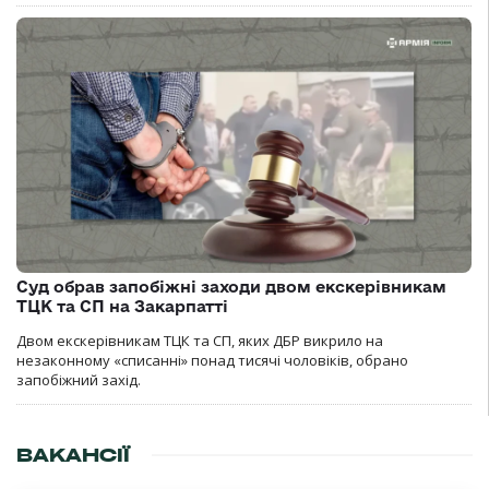
Суд обрав запобіжні заходи двом екскерівникам
ТЦК та СП на Закарпатті
Двом екскерівникам ТЦК та СП, яких ДБР викрило на
незаконному «списанні» понад тисячі чоловіків, обрано
запобіжний захід.
ВАКАНСІЇ