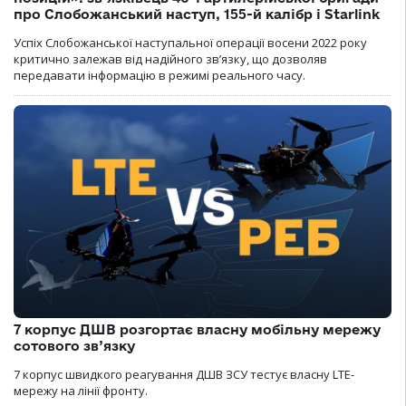
про Слобожанський наступ, 155-й калібр і Starlink
Успіх Слобожанської наступальної операції восени 2022 року
критично залежав від надійного зв’язку, що дозволяв
передавати інформацію в режимі реального часу.
7 корпус ДШВ розгортає власну мобільну мережу
сотового зв’язку
7 корпус швидкого реагування ДШВ ЗСУ тестує власну LTE-
мережу на лінії фронту.