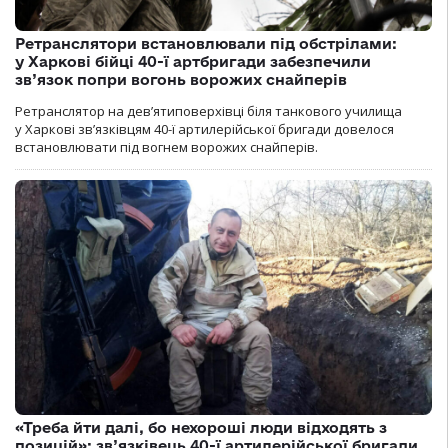
Ретранслятори встановлювали під обстрілами:
у Харкові бійці 40-ї артбригади забезпечили
зв’язок попри вогонь ворожих снайперів
Ретранслятор на дев’ятиповерхівці біля танкового училища
у Харкові зв’язківцям 40-ї артилерійської бригади довелося
встановлювати під вогнем ворожих снайперів.
«Треба йти далі, бо нехороші люди відходять з
позицій»: зв’язківець 40-ї артилерійської бригади