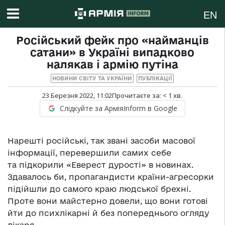
EN
Російський фейк про «найманців
сатани» в Україні випадково
налякав і армію путіна
НОВИНИ СВІТУ ТА УКРАЇНИ
ПУБЛІКАЦІЇ
23 Березня 2022, 11:02
Прочитаєте за:
< 1
хв.
Слідкуйте за АрміяInform в Google
Нарешті російські, так звані засоби масової
інформації, перевершили самих себе
та підкорили «Еверест дурості» в новинах.
Здавалось би, пропагандисти країни-агресорки
підійшли до самого краю людської брехні.
Проте вони майстерно довели, що вони готові
йти до психлікарні й без попереднього огляду