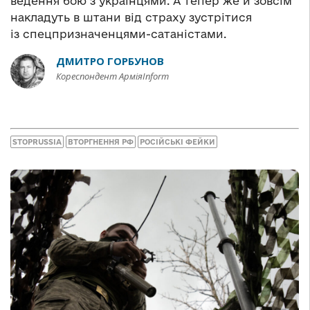
ведення бою з українцями. А тепер же й зовсім
накладуть в штани від страху зустрітися
із спецпризначенцями-сатаністами.
ДМИТРО ГОРБУНОВ
Кореспондент АрміяInform
STOPRUSSIA
ВТОРГНЕННЯ РФ
РОСІЙСЬКІ ФЕЙКИ