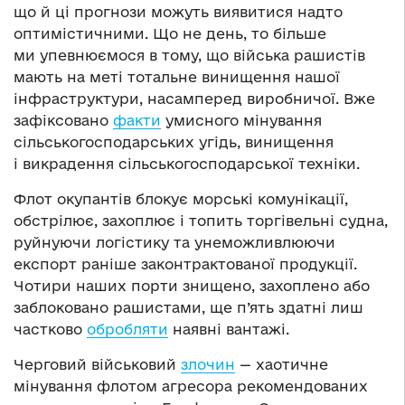
що й ці прогнози можуть виявитися надто
оптимістичними. Що не день, то більше
ми упевнюємося в тому, що війська рашистів
мають на меті тотальне винищення нашої
інфраструктури, насамперед виробничої. Вже
зафіксовано
факти
умисного мінування
сільськогосподарських угідь, винищення
і викрадення сільськогосподарської техніки.
Флот окупантів блокує морські комунікації,
обстрілює, захоплює і топить торгівельні судна,
руйнуючи логістику та унеможливлюючи
експорт раніше законтрактованої продукції.
Чотири наших порти знищено, захоплено або
заблоковано рашистами, ще п’ять здатні лиш
частково
обробляти
наявні вантажі.
Черговий військовий
злочин
— хаотичне
мінування флотом агресора рекомендованих