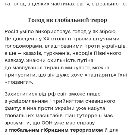
та голод в деяких частинах світу, є реальністю.
Голод як глобальний терор
Росія уміло використовує голод у як зброю.
Це доведено у ХХ столітті трьома штучними
голодоморами, влаштованими проти українців,
а ще — казахів, туркменів, народів Північного
Кавказу. Знаючи схильність путіна
до мавпування тиранів минулого, можна
припустити, що він дуже хоче «павтарить» їхні
«подвиги».
Захиститися від рф світ зможе лише
з усвідомленням і прийняттям очевидного
факту: війна проти України уже набула
глобальних масштабів. Пан Гутерреш має
зрозуміти, що ООН уже має справу
з
глобальним гібридним тероризмом
й для