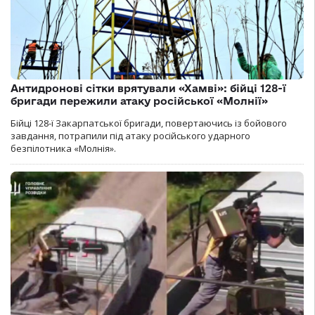
Антидронові сітки врятували «Хамві»: бійці 128-ї
бригади пережили атаку російської «Молнії»
Бійці 128-ї Закарпатської бригади, повертаючись із бойового
завдання, потрапили під атаку російського ударного
безпілотника «Молнія».