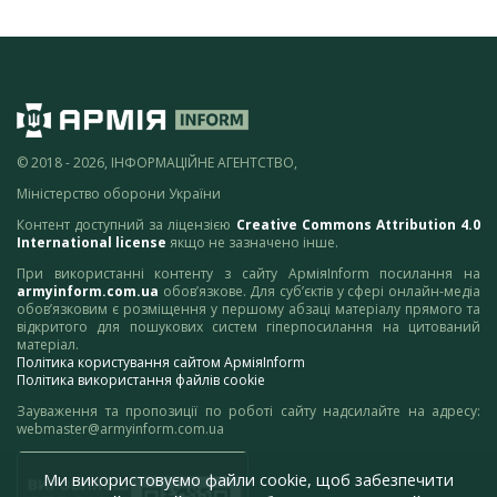
© 2018 - 2026, ІНФОРМАЦІЙНЕ АГЕНТСТВО,
Міністерство оборони України
Контент доступний за ліцензією
Creative Commons Attribution 4.0
International license
якщо не зазначено інше.
При використанні контенту з сайту АрміяInform посилання на
armyinform.com.ua
обов’язкове. Для суб’єктів у сфері онлайн-медіа
обов’язковим є розміщення у першому абзаці матеріалу прямого та
відкритого для пошукових систем гіперпосилання на цитований
матеріал.
Політика користування сайтом АрміяInform
Політика використання файлів cookie
Зауваження та пропозиції по роботі сайту надсилайте на адресу:
webmaster@armyinform.com.ua
Ми використовуємо файли cookie, щоб забезпечити