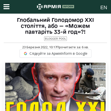
EN
Глобальний Голодомор ХХІ
століття, або — «Можем
павтаріть 33-й год»?!
BLOGGER POOL
23 Березня 2022, 10:17
Прочитаєте за:
6
хв.
Слідкуйте за АрміяInform в Google