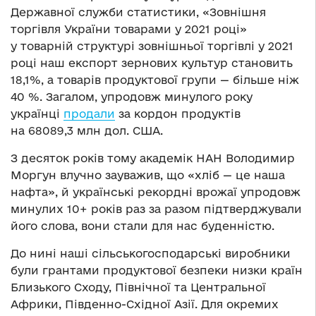
Державної служби статистики, «Зовнішня
торгівля України товарами у 2021 році»
у товарній структурі зовнішньої торгівлі у 2021
році наш експорт зернових культур становить
18,1%, а товарів продуктової групи — більше ніж
40 %. Загалом, упродовж минулого року
українці
продали
за кордон продуктів
на 68089,3 млн дол. США.
З десяток років тому академік НАН Володимир
Моргун влучно зауважив, що «хліб — це наша
нафта», й українські рекордні врожаї упродовж
минулих 10+ років раз за разом підтверджували
його слова, вони стали для нас буденністю.
До нині наші сільськогосподарські виробники
були грантами продуктової безпеки низки країн
Близького Сходу, Північної та Центральної
Африки, Південно-Східної Азії. Для окремих