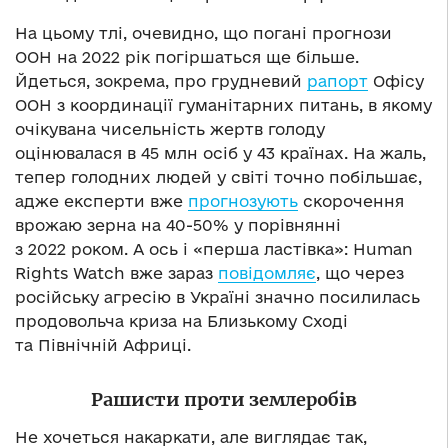
На цьому тлі, очевидно, що погані прогнози
ООН на 2022 рік погіршаться ще більше.
Йдеться, зокрема, про грудневий
рапорт
Офісу
ООН з координації гуманітарних питань, в якому
очікувана чисельність жертв голоду
оцінювалася в 45 млн осіб у 43 країнах. На жаль,
тепер голодних людей у світі точно побільшає,
адже експерти вже
прогнозують
скорочення
врожаю зерна на 40-50% у порівнянні
з 2022 роком. А ось і «перша ластівка»: Human
Rights Watch вже зараз
повідомляє
, що через
російську агресію в Україні значно посилилась
продовольча криза на Близькому Сході
та Північній Африці.
Рашисти проти землеробів
Не хочеться накаркати, але виглядає так,