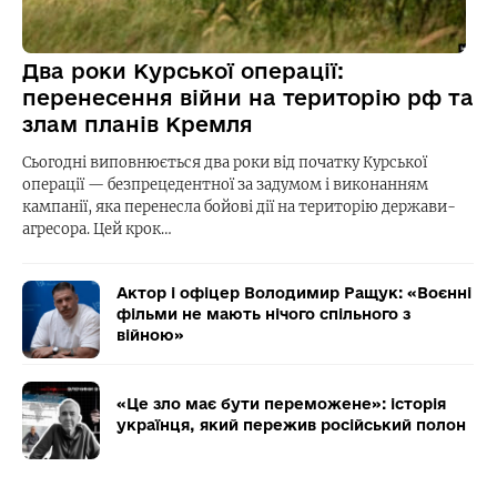
Два роки Курської операції:
перенесення війни на територію рф та
злам планів Кремля
Сьогодні виповнюється два роки від початку Курської
операції — безпрецедентної за задумом і виконанням
кампанії, яка перенесла бойові дії на територію держави-
агресора. Цей крок…
Актор і офіцер Володимир Ращук: «Воєнні
фільми не мають нічого спільного з
війною»
«Це зло має бути переможене»: історія
українця, який пережив російський полон