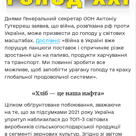
Днями Генеральний секретар ООН Антоніу
Гутерреш заявив, що війна, розв’язана рф проти
України, може призвести до голоду у світових
масштабах.
Дослівно
: «Війна в Україні вже
порушує ланцюги поставок і спричиняє різке
зростання цін на паливо, продукти харчування
та транспорт. Ми повинні зробити все
можливе, щоб запобігти урагану голоду та краху
глобальної продовольчої системи».
«Хліб — це наша нафта»
Цілком обґрунтоване побоювання, зважаючи
на те, що за підсумками 2021 року Україна
упритул наблизилася до ТОП-3 світових
виробників сільськогосподарської продукції
в сегменті зернових культур. Згідно зі звітом