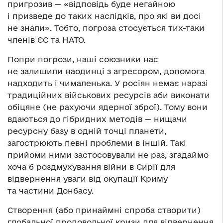
пригрозив — «відповідь буде негайною
і призведе до таких наслідків, про які ви досі
не знали». Тобто, погроза стосується тих-таки
членів ЄС та НАТО.
Попри погрози, наші союзники нас
не залишили наодинці з агресором, допомога
надходить і чималенька. У росіян немає наразі
традиційних військових ресурсів аби виконати
обіцяне (не рахуючи ядерної зброї). Тому вони
вдаються до гібридних методів — нищачи
ресурсну базу в одній точці планети,
загострюють певні проблеми в іншій. Такі
прийоми ними застосовували не раз, згадаймо
хоча б роздмухування війни в Сирії для
відвернення уваги від окупації Криму
та частини Донбасу.
Створення (або принаймні спроба створити)
глобальної продовольчої кризи для відвернення