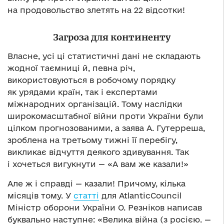
на продовольство злетять на 22 відсотки!
Загроза для континенту
Власне, усі ці статистичні дані не складають
жодної таємниці й, певна річ,
використовуються в робочому порядку
як урядами країн, так і експертами
міжнародних організацій. Тому наслідки
широкомасштабної війни проти України були
цілком прогнозованими, а заява А. Гутерреша,
зроблена на третьому тижні її перебігу,
викликає відчуття деякого здивування. Так
і хочеться вигукнути — «А вам же казали!»
Але ж і справді — казали! Причому, кілька
місяців тому. У
статті
для AtlanticCouncil
Міністр оборони України О. Резніков написав
буквально наступне: «Велика війна (з росією. —