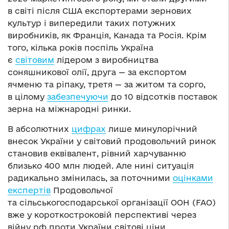
в світі після США експортерами зернових
культур і випередили таких потужних
виробників, як Франція, Канада та Росія. Крім
того, кілька років поспіль Україна
є
світовим
лідером з виробництва
соняшникової олії, друга — за експортом
ячменю та ріпаку, третя — за житом та сорго,
в цілому
забезпечуючи
до 10 відсотків поставок
зерна на міжнародні ринки.
В абсолютних
цифрах
лише минулорічний
внесок України у світовий продовольчий ринок
становив еквівалент, рівний харчуванню
близько 400 млн людей. Але нині ситуація
радикально змінилась, за поточними
оцінками
експертів
Продовольчої
та сільськогосподарської організації ООН (FAO)
вже у короткостроковій перспективі через
війну рф проти України світові ціни