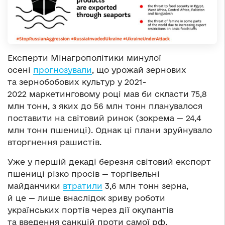
Експерти Мінагрополітики минулої
осені
прогнозували
, що урожай зернових
та зернобобових культур у 2021-
2022 маркетинговому році мав би скласти 75,8
млн тонн, з яких до 56 млн тонн планувалося
поставити на світовий ринок (зокрема — 24,4
млн тонн пшениці). Однак ці плани зруйнувало
вторгнення рашистів.
Уже у першій декаді березня світовий експорт
пшениці різко просів — торгівельні
майданчики
втратили
3,6 млн тонн зерна,
й це — лише внаслідок зриву роботи
українських портів через дії окупантів
та введення санкцій проти самої рф.