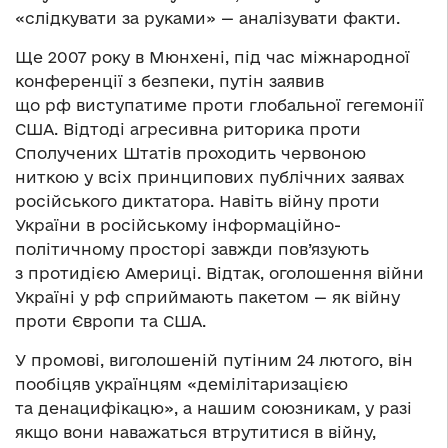
«слідкувати за руками» — аналізувати факти.
Ще 2007 року в Мюнхені, під час міжнародної
конференції з безпеки, путін заявив
що рф виступатиме проти глобальної гегемонії
США. Відтоді агресивна риторика проти
Сполучених Штатів проходить червоною
ниткою у всіх принципових публічних заявах
російського диктатора. Навіть війну проти
України в російському інформаційно-
політичному просторі завжди пов’язують
з протидією Америці. Відтак, оголошення війни
Україні у рф сприймають пакетом — як війну
проти Європи та США.
У промові, виголошеній путіним 24 лютого, він
пообіцяв українцям «демілітаризацією
та денацифікацю», а нашим союзникам, у разі
якщо вони наважаться втрутитися в війну,