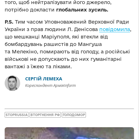
того, щоб нейтралізувати його джерело,
потрібно докласти
глобальних зусиль.
P.S.
Тим часом Уповноважений Верховної Ради
України з прав людини Л. Денісова
повідомила
,
що мешканці Маріуполя, які втекли від
бомбардувань рашистів до Мангуша
та Мелекіно, помирають від голоду, а російські
військові не допускають до них гуманітарні
вантажі з їжею та ліками.
СЕРГІЙ ЛЕМЕХА
Кореспондент АрміяInform
STOPRUSSIA
ВТОРГНЕННЯ РФ
ГОЛОДОМОР