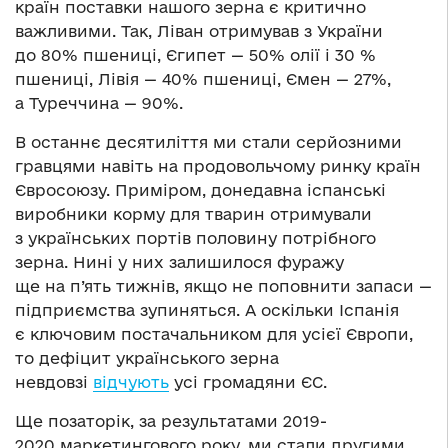
країн поставки нашого зерна є критично
важливими. Так, Ліван отримував з України
до 80% пшениці, Єгипет — 50% олії і 30 %
пшениці, Лівія — 40% пшениці, Ємен — 27%,
а Туреччина — 90%.
В останнє десятиліття ми стали серйозними
гравцями навіть на продовольчому ринку країн
Євросоюзу. Приміром, донедавна іспанські
виробники корму для тварин отримували
з українських портів половину потрібного
зерна. Нині у них залишилося фуражу
ще на п’ять тижнів, якщо не поповнити запаси —
підприємства зупиняться. А оскільки Іспанія
є ключовим постачальником для усієї Європи,
то дефіцит українського зерна
невдовзі
відчують
усі громадяни ЄС.
Ще позаторік, за результатами 2019-
2020 маркетингового року, ми стали другими