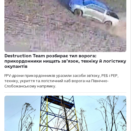
Destruction Team розбирає тил ворога:
прикордонники нищать зв’язок, техніку й логістику
окупантів
FPV-дрони прикордонників уразили засоби зв’язку, РЕБ і РЕР,
техніку, укриття та логістичний хаб ворога на Північно-
Слобожанському напрямку.