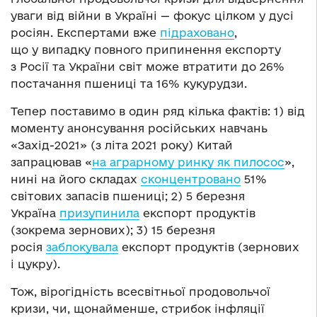
уваги від війни в Україні — фокус цілком у дусі
росіян. Експертами вже
підраховано
,
що у випадку повного припинення експорту
з Росії та України світ може втратити до 26%
постачання пшениці та 16% кукурудзи.
Тепер поставимо в один ряд кілька фактів: 1) від
моменту анонсування російських навчань
«Захід-2021» (з літа 2021 року) Китай
запрацював «
на аграрному ринку як пилосос
»,
нині на його складах
сконцентровано
51%
світових запасів пшениці; 2) 5 березня
Україна
призупинила
експорт продуктів
(зокрема зернових); 3) 15 березня
росія
заблокувала
експорт продуктів (зернових
і цукру).
Тож, вірогідність всесвітньої продовольчої
кризи, чи, щонайменше, стрибок інфляції