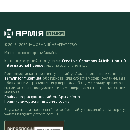
© 2018 - 2026, ІНФОРМАЦІЙНЕ АГЕНТСТВО,
Міністерство оборони України
Контент доступний за ліцензією
Creative Commons Attribution 4.0
International license
якщо не зазначено інше.
При використанні контенту з сайту АрміяInform посилання на
armyinform.com.ua
обов’язкове. Для суб’єктів у сфері онлайн-медіа
обов’язковим є розміщення у першому абзаці матеріалу прямого та
відкритого для пошукових систем гіперпосилання на цитований
матеріал.
Політика користування сайтом АрміяInform
Політика використання файлів cookie
Зауваження та пропозиції по роботі сайту надсилайте на адресу:
webmaster@armyinform.com.ua