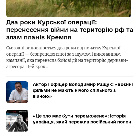
Два роки Курської операції:
перенесення війни на територію рф та
злам планів Кремля
Сьогодні виповнюється два роки від початку Курської
операції — безпрецедентної за задумом і виконанням
кампанії, яка перенесла бойові дії на територію держави-
агресора. Цей крок…
Актор і офіцер Володимир Ращук: «Воєнні
фільми не мають нічого спільного з
війною»
«Це зло має бути переможене»: історія
українця, який пережив російський полон