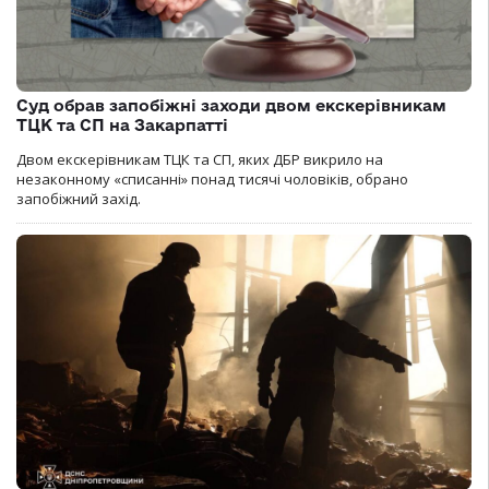
Суд обрав запобіжні заходи двом екскерівникам
ТЦК та СП на Закарпатті
Двом екскерівникам ТЦК та СП, яких ДБР викрило на
незаконному «списанні» понад тисячі чоловіків, обрано
запобіжний захід.