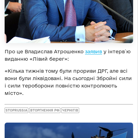
Про це Владислав Атрошенко
заявив
у інтерв`ю
виданню «Лівий берег»:
«Кілька тижнів тому були прориви ДРГ, але всі
вони були ліквідовані. На сьогодні Збройні сили
і сили тероборони повністю контролюють
місто».
STOPRUSSIA
ВТОРГНЕННЯ РФ
ЧЕРНІГІВ