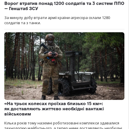
Ворог втратив понад 1200 солдатів та 3 систем ППО
— Генштаб ЗСУ
За минулу добу втрати армії країни-агресора склали 1280
солдатів та з танки.
«На трьох колесах проїхав близько 15 км»:
як доставляють життєво необхідні вантажі
військовим
Кілька років тому наземні роботизовані комплекси здавалися
технологією майбутнього, а тепер ними доставляють необхідні