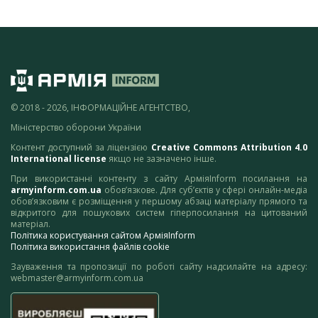
© 2018 - 2026, ІНФОРМАЦІЙНЕ АГЕНТСТВО,
Міністерство оборони України
Контент доступний за ліцензією
Creative Commons Attribution 4.0
International license
якщо не зазначено інше.
При використанні контенту з сайту АрміяInform посилання на
armyinform.com.ua
обов’язкове. Для суб’єктів у сфері онлайн-медіа
обов’язковим є розміщення у першому абзаці матеріалу прямого та
відкритого для пошукових систем гіперпосилання на цитований
матеріал.
Політика користування сайтом АрміяInform
Політика використання файлів cookie
Зауваження та пропозиції по роботі сайту надсилайте на адресу:
webmaster@armyinform.com.ua