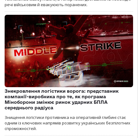
речі військовим й евакуюють поранених.
Знекровлення логістики ворога: представник
компанії-виробника про те, як програма
Міноборони змінює ринок ударних БПЛА
середнього радіуса
Знищення логістики противника на оперативній глибині стає
одним із ключових напрямів розвитку українських безпілотних
спроможностей.