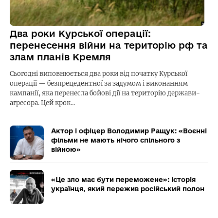
Два роки Курської операції:
перенесення війни на територію рф та
злам планів Кремля
Сьогодні виповнюється два роки від початку Курської
операції — безпрецедентної за задумом і виконанням
кампанії, яка перенесла бойові дії на територію держави-
агресора. Цей крок…
Актор і офіцер Володимир Ращук: «Воєнні
фільми не мають нічого спільного з
війною»
«Це зло має бути переможене»: історія
українця, який пережив російський полон