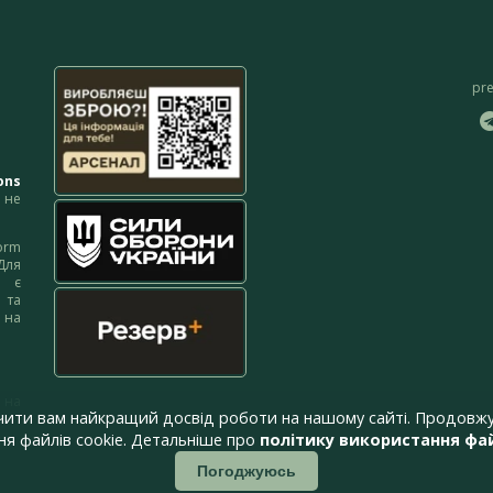
pr
ons
не
orm
Для
м є
 та
 на
 на
чити вам найкращий досвід роботи на нашому сайті. Продовжу
я файлів cookie. Детальніше про
політику використання фай
Погоджуюсь