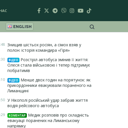
НАС
ENGLISH
:48
Знищив шістьох росіян, а сімох взяв у
полон: історія командира «Гіря»
:30
Розстріл автобуса змінив її життя:
ВІДЕО
Олеся стала військовою і тепер підтримує
побратимів
:10
Менше двох годин на порятунок: як
ВІДЕО
прикордонники евакуювали пораненого на
Лиманщині
:50
У Нікополі російський удар забрав життя
водія рейсового автобуса
:29
Медик розповів про складність
КОМЕНТАР
евакуації поранених на Лиманському
напрямку