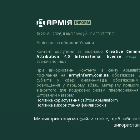
© 2018 - 2026, ІНФОРМАЦІЙНЕ АГЕНТСТВО,
Міністерство оборони України
Контент доступний за ліцензією
Creative Comm
Attribution 4.0 International license
якщо 
зазначено інше.
При використанні контенту з сайту АрміяInf
посилання на
armyinform.com.ua
обов’язкове. 
суб’єктів у сфері онлайн-медіа обов’язкови
розміщення у першому абзаці матеріалу прямого
відкритого для пошукових систем гіперпосилання
цитований матеріал.
Політика користування сайтом АрміяInform
Політика використання файлів cookie
Зауваження та пропозиції по роботі сайту надсилайте
Ми використовуємо файли cookie, щоб забезпе
адресу:
webmaster@armyinform.com.ua
використанн