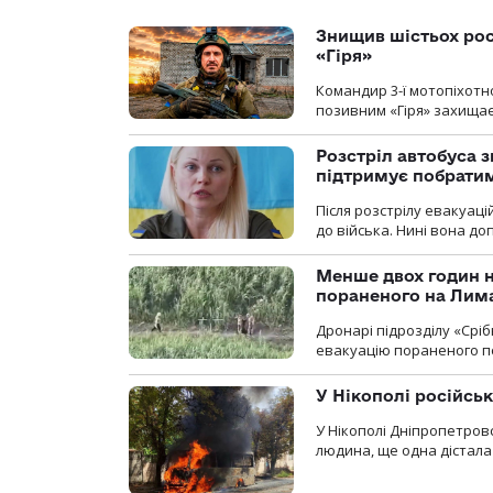
Знищив шістьох росі
«Гіря»
Командир 3-ї мотопіхотно
позивним «Гіря» захищає
Розстріл автобуса з
підтримує побрати
Після розстрілу евакуацій
до війська. Нині вона д
Менше двох годин 
пораненого на Лим
Дронарі підрозділу «Срі
евакуацію пораненого п
У Нікополі російсь
У Нікополі Дніпропетровс
людина, ще одна дістала