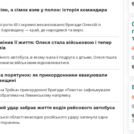
ян, а сімох взяв у полон: історія командира
ї роти 43-ї окремої механізованої бригади Олексій із
 Харківщину — край, де народився та виріс.
мінив її життя: Олеся стала військовою і тепер
мів
ного автобуса, в якому їхала її подруга з дітьми, Олеся пішла
опомагає військовим відновлюватися.
на порятунок: як прикордонники евакуювали
анщині
бна Трійка» прикордонної бригади «Помста» зафільмували
обратима на Лиманському напрямку.
кий удар забрав життя водія рейсового автобуса
ької області внаслідок російського удару загинула одна
 поранень.