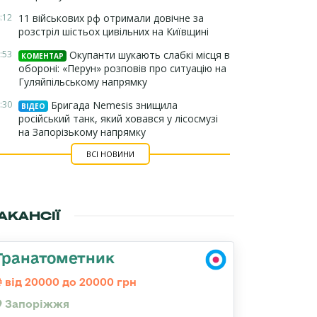
:12
11 військових рф отримали довічне за
розстріл шістьох цивільних на Київщині
:53
Окупанти шукають слабкі місця в
КОМЕНТАР
обороні: «Перун» розповів про ситуацію на
Гуляйпільському напрямку
:30
Бригада Nemesis знищила
ВІДЕО
російський танк, який ховався у лісосмузі
на Запорізькому напрямку
ВСІ НОВИНИ
АКАНСІЇ
Гранатометник
від 20000 до 20000 грн
Запоріжжя