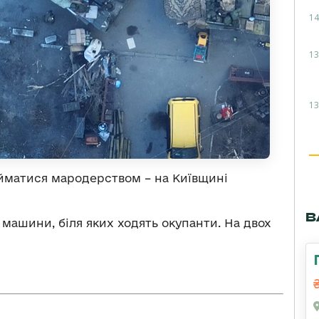
14
13
13
йматися мародерством – на Київщині
В
 машини, біля яких ходять окупанти. На двох