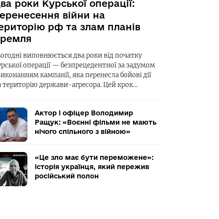
ва роки Курської операції:
еренесення війни на
ериторію рф та злам планів
ремля
ьогодні виповнюється два роки від початку
урської операції — безпрецедентної за задумом
виконанням кампанії, яка перенесла бойові дії
а територію держави-агресора. Цей крок…
Актор і офіцер Володимир
Ращук: «Воєнні фільми не мають
нічого спільного з війною»
«Це зло має бути переможене»:
історія українця, який пережив
російський полон