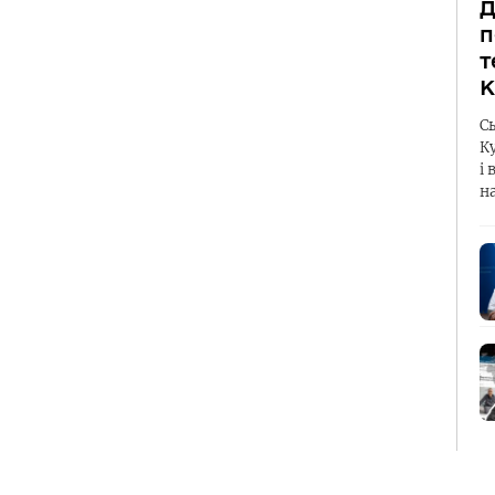
Д
п
т
К
С
К
і 
н