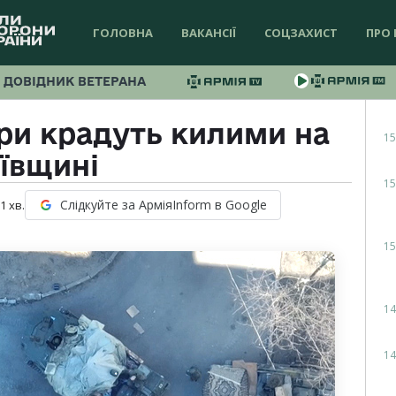
ГОЛОВНА
ВАКАНСІЇ
СОЦЗАХИСТ
ПРО 
ДОВІДНИК ВЕТЕРАНА
ри крадуть килими на
15
ївщині
15
Слідкуйте за АрміяInform в Google
 1
хв.
15
14
14