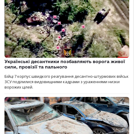
Українські десантники позбавляють ворога живої
сили, провізії та пального
Бійці 7 корпус швидкого реагування десантно-штурмових військ
ЗСУ поділилися видовищними кадрами з ураженнями низки
ворожих цілей.