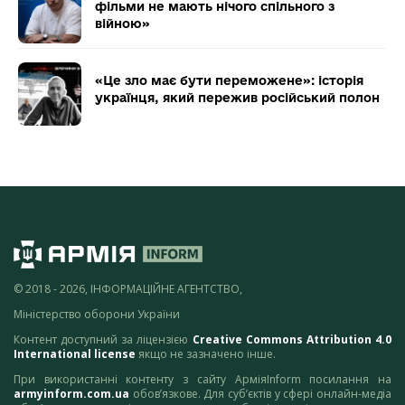
фільми не мають нічого спільного з
війною»
«Це зло має бути переможене»: історія
українця, який пережив російський полон
© 2018 - 2026, ІНФОРМАЦІЙНЕ АГЕНТСТВО,
Міністерство оборони України
Контент доступний за ліцензією
Creative Commons Attribution 4.0
International license
якщо не зазначено інше.
При використанні контенту з сайту АрміяInform посилання на
armyinform.com.ua
обов’язкове. Для суб’єктів у сфері онлайн-медіа