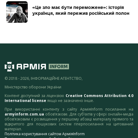
«Це зло має бути переможене»: історія
українця, який пережив російський полон
© 2018 - 2026, ІНФОРМАЦІЙНЕ АГЕНТСТВО,
Міністерство оборони України
Контент доступний за ліцензією
Creative Commons Attribution 4.0
International license
якщо не зазначено інше.
При використанні контенту з сайту АрміяInform посилання на
armyinform.com.ua
обов’язкове. Для суб’єктів у сфері онлайн-медіа
обов’язковим є розміщення у першому абзаці матеріалу прямого та
відкритого для пошукових систем гіперпосилання на цитований
матеріал.
Політика користування сайтом АрміяInform