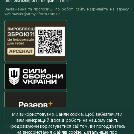
Політика використання файлів cookie
Зауваження та пропозиції по роботі сайту надсилайте на адресу:
webmaster@armyinform.com.ua
Ми використовуємо файли cookie, щоб забезпечити
вам найкращий досвід роботи на нашому сайті.
Продовжуючи користуватися сайтом, ви погоджуєтесь
press@armyinform.com.ua
на використання файлів cookie. Детальніше про