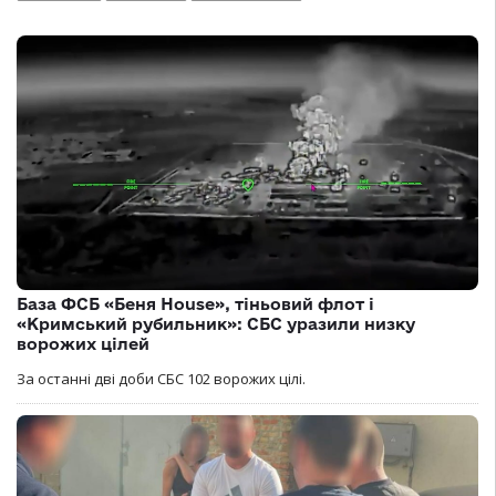
База ФСБ «Беня House», тіньовий флот і
«Кримський рубильник»: СБС уразили низку
ворожих цілей
За останні дві доби СБС 102 ворожих цілі.