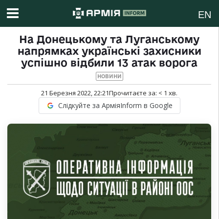
EN
На Донецькому та Луганському
напрямках українські захисники
успішно відбили 13 атак ворога
НОВИНИ
21 Березня 2022, 22:21
Прочитаєте за:
< 1
хв.
Слідкуйте за АрміяInform в Google