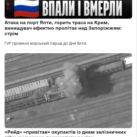
Атака на порт Ялти, горить траса на Крим,
винищувач ефектно пролітає над Запоріжжям:
стрім
ГУР провело морський парад до Дня Ялти.
«Рейд» «привітав» окупантів із днем залізничних