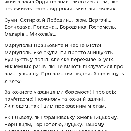
який з часів Орди не знав такого звірства, яке
переживає тепер від російських військових.
Суми, Охтирка й Лебедин… Ізюм, Дергачі…
Волноваха, Попасна… Бородянка, Гостомель,
Макарів… Миколаїв…
Маріуполь! Працьовите й чесне місто!
Маріуполь. Яке окупанти просто знищують.
Руйнують у попіл. Але яке переживе їх усіх.
Нікчемних рабів, які не вміють піклуватися про
власну країну. Про власних людей. А ще й ідуть
у чужу.
За кожного українця ми боремося! І про всіх
памʼятаємо! І кожному та кожній вдячні.
Як людям, так і цим прекрасним містам.
Як і Львову, як і Франківську, Хмельницькому,
Чернівцям, Тернополю, Луцьку, нашому