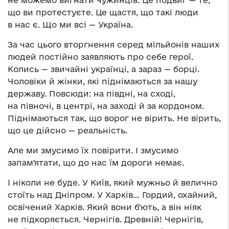
що ви протестуєте. Це щастя, що такі люди
в нас є. Що ми всі — Україна.
За час цього вторгнення серед мільйонів наших
людей постійно заявляють про себе герої.
Колись — звичайні українці, а зараз — борці.
Чоловіки й жінки, які піднімаються за нашу
державу. Повсюди: на півдні, на сході,
на півночі, в центрі, на заході й за кордоном.
Піднімаються так, що ворог не вірить. Не вірить,
що це дійсно — реальність.
Але ми змусимо їх повірити. І змусимо
запамʼятати, що до нас їм дороги немає.
І ніколи не буде. У Київ, який мужньо й велично
стоїть над Дніпром. У Харків… Гордий, охайний,
освічений Харків. Який вони бʼють, а він ніяк
не підкоряється. Чернігів. Древній! Чернігів,