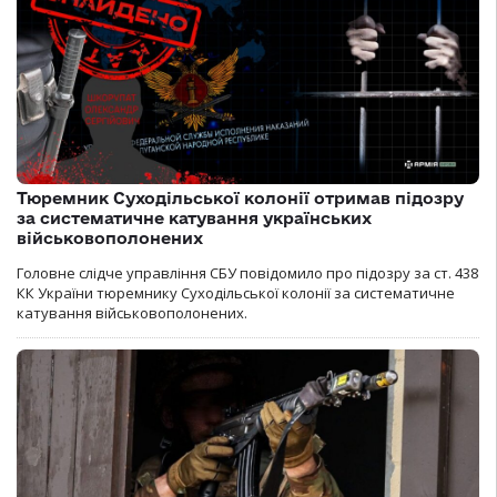
Тюремник Суходільської колонії отримав підозру
за систематичне катування українських
військовополонених
Головне слідче управління СБУ повідомило про підозру за ст. 438
КК України тюремнику Суходільської колонії за систематичне
катування військовополонених.