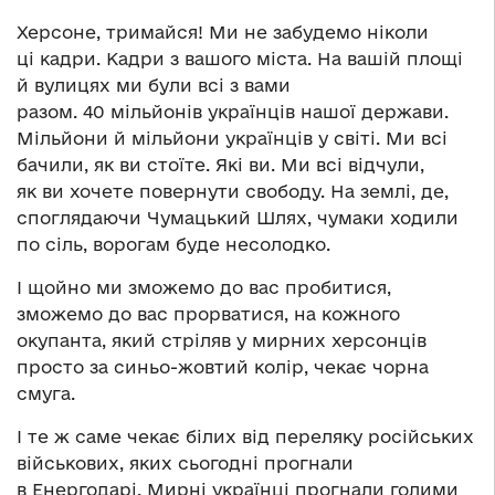
Херсоне, тримайся! Ми не забудемо ніколи
ці кадри. Кадри з вашого міста. На вашій площі
й вулицях ми були всі з вами
разом. 40 мільйонів українців нашої держави.
Мільйони й мільйони українців у світі. Ми всі
бачили, як ви стоїте. Які ви. Ми всі відчули,
як ви хочете повернути свободу. На землі, де,
споглядаючи Чумацький Шлях, чумаки ходили
по сіль, ворогам буде несолодко.
І щойно ми зможемо до вас пробитися,
зможемо до вас прорватися, на кожного
окупанта, який стріляв у мирних херсонців
просто за синьо-жовтий колір, чекає чорна
смуга.
І те ж саме чекає білих від переляку російських
військових, яких сьогодні прогнали
в Енергодарі. Мирні українці прогнали голими