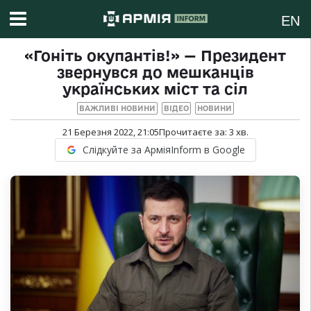
EN
«Гоніть окупантів!» — Президент
звернувся до мешканців
українських міст та сіл
ВАЖЛИВІ НОВИНИ
ВІДЕО
НОВИНИ
21 Березня 2022, 21:05
Прочитаєте за:
3
хв.
Слідкуйте за АрміяInform в Google