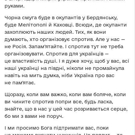
руками.
Чорна смуга буде в окупантів у Бердянську,
буде Мелітополі й Каховці. Всюди, де окупанти
захоплюють наших людей. Тих, як вони
думають, хто організовує спротив. Але у нас —
не Росія. Запам’ятайте. І спротив тут не треба
організовувати. Спротив для українців —
це властивість душі. І я дуже хочу, щоб у вас, всі
наші українці на півдні, ніколи не промайнула
навіть на мить думка, ніби Україна про вас
не памʼятає.
Щоразу, коли вам важко, коли вам боляче, коли
ви чините спротив попри все, будь ласка,
знайте, що в нас у цей час розривається серце,
бо ми з вами не поруч.
І ми просимо Бога підтримати вас, поки
не можемо вигнати чужинців. Це подвиг — те,