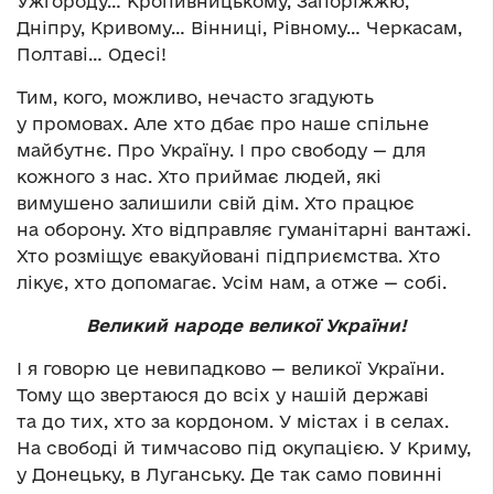
Ужгороду… Кропивницькому, Запоріжжю,
Дніпру, Кривому… Вінниці, Рівному… Черкасам,
Полтаві… Одесі!
Тим, кого, можливо, нечасто згадують
у промовах. Але хто дбає про наше спільне
майбутнє. Про Україну. І про свободу — для
кожного з нас. Хто приймає людей, які
вимушено залишили свій дім. Хто працює
на оборону. Хто відправляє гуманітарні вантажі.
Хто розміщує евакуйовані підприємства. Хто
лікує, хто допомагає. Усім нам, а отже — собі.
Великий народе великої України!
І я говорю це невипадково — великої України.
Тому що звертаюся до всіх у нашій державі
та до тих, хто за кордоном. У містах і в селах.
На свободі й тимчасово під окупацією. У Криму,
у Донецьку, в Луганську. Де так само повинні