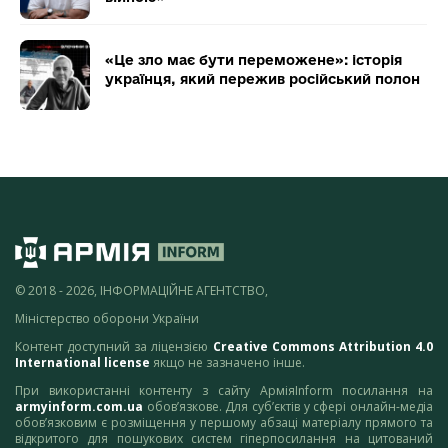
«Це зло має бути переможене»: історія
українця, який пережив російський полон
© 2018 - 2026, ІНФОРМАЦІЙНЕ АГЕНТСТВО,
Міністерство оборони України
Контент доступний за ліцензією
Creative Commons Attribution 4.0
International license
якщо не зазначено інше.
При використанні контенту з сайту АрміяInform посилання на
armyinform.com.ua
обов’язкове. Для суб’єктів у сфері онлайн-медіа
обов’язковим є розміщення у першому абзаці матеріалу прямого та
відкритого для пошукових систем гіперпосилання на цитований