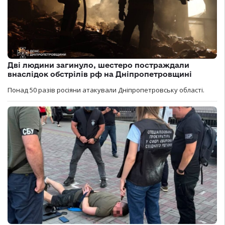
Дві людини загинуло, шестеро постраждали
внаслідок обстрілів рф на Дніпропетровщині
Понад 50 разів росіяни атакували Дніпропетровську області.