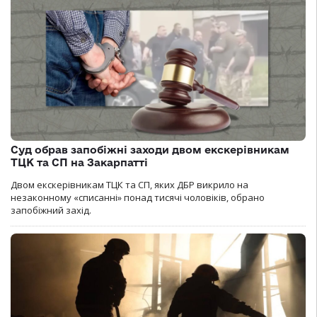
Суд обрав запобіжні заходи двом екскерівникам
ТЦК та СП на Закарпатті
Двом екскерівникам ТЦК та СП, яких ДБР викрило на
незаконному «списанні» понад тисячі чоловіків, обрано
запобіжний захід.