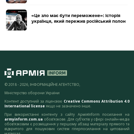
«Це зло має бути переможене»: історія
українця, який пережив російський полон
© 2018 - 2026, ІНФОРМАЦІЙНЕ АГЕНТСТВО,
Міністерство оборони України
Контент доступний за ліцензією
Creative Commons Attribution 4.0
International license
якщо не зазначено інше.
При використанні контенту з сайту АрміяInform посилання на
armyinform.com.ua
обов’язкове. Для суб’єктів у сфері онлайн-медіа
обов’язковим є розміщення у першому абзаці матеріалу прямого та
відкритого для пошукових систем гіперпосилання на цитований
матеріал.