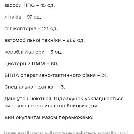
засоби ППО – 45 од,
літаків – 97 од,
гелікоптерів – 121 од,
автомобільної техніки – 969 од,
кораблі /катери – 3 од,
цистерн з ПММ – 60,
БПЛА оперативно-тактичного рівня – 24.
Спеціальна техніка – 13.
Дані уточнюються. Підрахунок ускладнюється
високою інтенсивністю бойових дій.
Бий окупанта! Разом переможемо!
STOPRUSSIA
АГРЕСІЯ РФ
ВТОРГНЕННЯ РФ
ВТРАТИ ВОРОГА
ГШ ЗСУ