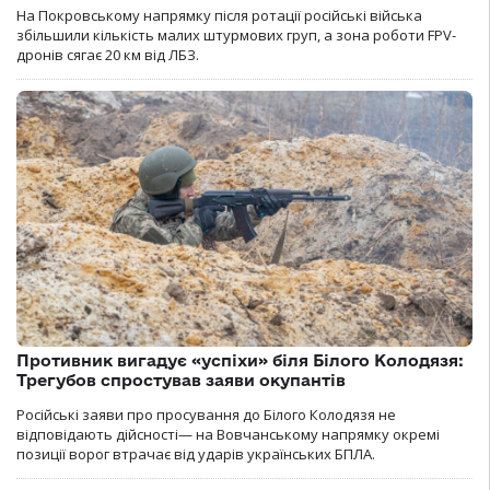
На Покровському напрямку після ротації російські війська
збільшили кількість малих штурмових груп, а зона роботи FPV-
дронів сягає 20 км від ЛБЗ.
Противник вигадує «успіхи» біля Білого Колодязя:
Трегубов спростував заяви окупантів
Російські заяви про просування до Білого Колодязя не
відповідають дійсності— на Вовчанському напрямку окремі
позиції ворог втрачає від ударів українських БПЛА.