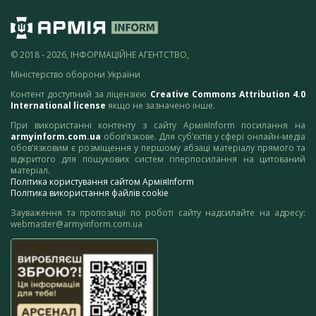
© 2018 - 2026, ІНФОРМАЦІЙНЕ АГЕНТСТВО,
Міністерство оборони України
Контент доступний за ліцензією
Creative Commons Attribution 4.0
International license
якщо не зазначено інше.
При використанні контенту з сайту АрміяInform посилання на
armyinform.com.ua
обов’язкове. Для суб’єктів у сфері онлайн-медіа
обов’язковим є розміщення у першому абзаці матеріалу прямого та
відкритого для пошукових систем гіперпосилання на цитований
матеріал.
Політика користування сайтом АрміяInform
Політика використання файлів cookie
Зауваження та пропозиції по роботі сайту надсилайте на адресу:
webmaster@armyinform.com.ua