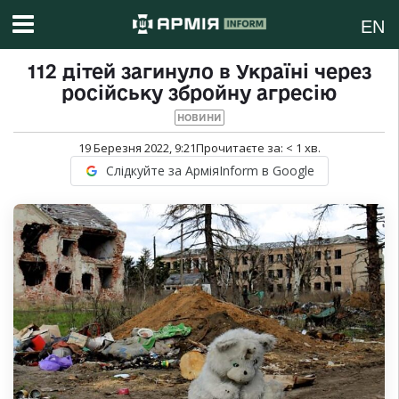
EN
112 дітей загинуло в Україні через
російську збройну агресію
НОВИНИ
19 Березня 2022, 9:21
Прочитаєте за:
< 1
хв.
Слідкуйте за АрміяInform в Google