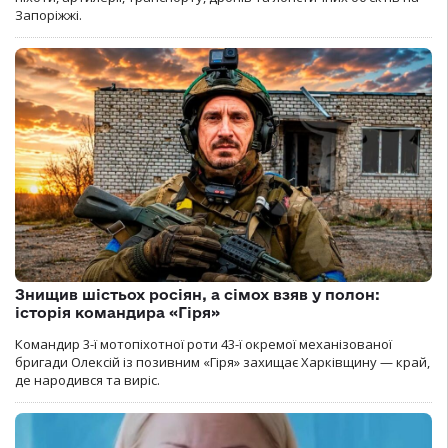
Запоріжжі.
Знищив шістьох росіян, а сімох взяв у полон:
історія командира «Гіря»
Командир 3-ї мотопіхотної роти 43-ї окремої механізованої
бригади Олексій із позивним «Гіря» захищає Харківщину — край,
де народився та виріс.