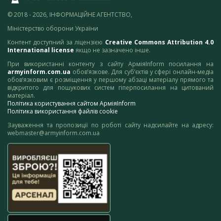
© 2018 - 2026, ІНФОРМАЦІЙНЕ АГЕНТСТВО,
Міністерство оборони України
Контент доступний за ліцензією
Creative Commons Attribution 4.0
International license
якщо не зазначено інше.
При використанні контенту з сайту АрміяInform посилання на
armyinform.com.ua
обов’язкове. Для суб’єктів у сфері онлайн-медіа
обов’язковим є розміщення у першому абзаці матеріалу прямого та
відкритого для пошукових систем гіперпосилання на цитований
матеріал.
Політика користування сайтом АрміяInform
Політика використання файлів cookie
Зауваження та пропозиції по роботі сайту надсилайте на адресу:
webmaster@armyinform.com.ua