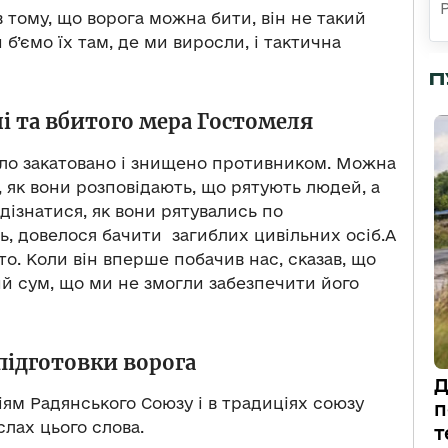
 тому, що ворога можна бити, він не такий
б’ємо їх там, де ми виросли, і тактична
П
і та вбитого мера Гостомеля
уло закатовано і знищено противником. Можна
, як вони розповідають, що рятують людей, а
дізнатися, як вони рятувались по
ь, довелося бачити загиблих цивільних осіб.А
то. Коли він вперше побачив нас, сказав, що
ий сум, що ми не змогли забезпечити його
підготовки ворога
Д
ям Радянського Союзу і в традиціях союзу
п
слах цього слова.
т