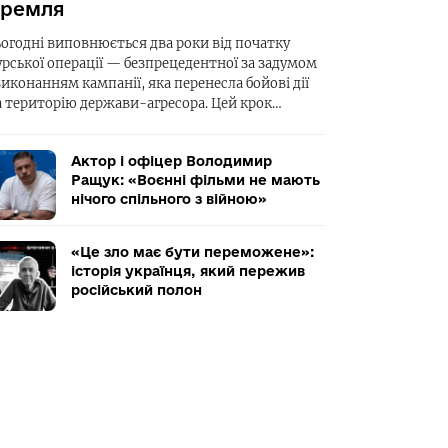
ремля
ьогодні виповнюється два роки від початку
урської операції — безпрецедентної за задумом
виконанням кампанії, яка перенесла бойові дії
а територію держави-агресора. Цей крок…
Актор і офіцер Володимир
Ращук: «Воєнні фільми не мають
нічого спільного з війною»
«Це зло має бути переможене»:
історія українця, який пережив
російський полон