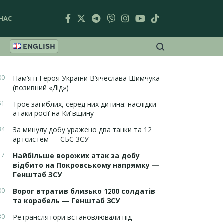
НАС
ENGLISH
00
Пам’яті Героя України В’ячеслава Шимчука
(позивний «Дід»)
51
Троє загиблих, серед них дитина: наслідки
атаки росії на Київщину
34
За минулу добу уражено два танки та 12
артсистем — СБС ЗСУ
17
Найбільше ворожих атак за добу
відбито на Покровському напрямку —
Генштаб ЗСУ
00
Ворог втратив близько 1200 солдатів
та корабель — Генштаб ЗСУ
30
Ретранслятори встановлювали під