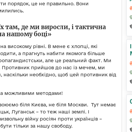
ити порядок, це не правильно. Вони
милились.
х там, де ми виросли, і тактична
на нашому боці»
а високому рівні. В мене є хлопці, які
одити, а прагнуть набити якомога більше
опагандистськи, але це реальний факт. Ми
 Противник прийшов до нас із мечем, ми
, наскільки необхідно, щоб цей противник від
іма можливими методами!
оюємо біля Києва, не біля Москви. Тут немає
цьк, Луганськ – то теж наші землі. І
извольну війну росіян проти українців –
бути тільки за нашу свободу.