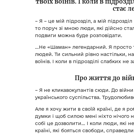
твоїх воїнів. І коли в підрозд
стає 
– Я – це мій підрозділ, а мій підрозді
то поруч зі мною люди, які дійсно ста
подвиги можна буде розповідати.
…Не «Шаман» легендарний. Я просто то
людей. Ти сильний рівно настільки, н
воїнів. І коли в підрозділі слабких не
Про життя до вій
– Я не кликавокупантів сюди. До війни
українського суспільства. Трудолюбиво
Але я хочу жити в своїй країні, де я 
думки і щоб силою мені ніхто нічого н
собі це дозволити… І коли люди, які н
країні, які бояться свободи, справедл