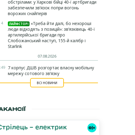
обстрілами: у Харкові бійці 40-ї артбригади
забезпечили зв’язок попри вогонь
ворожих снайперів
14
«Треба йти далі, бо нехороші
ЛАЙФСТОРІ
люди відходять з позицій»: зв’язківець 40-ї
артилерійської бригади про
Слобожанський наступ, 155-й калібр і
Starlink
07.08.2026
:49
7 корпус ДШВ розгортає власну мобільну
мережу сотового зв’язку
ВСІ НОВИНИ
АКАНСІЇ
Стрілець – електрик