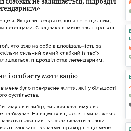
ілі слабких не залишається, підрозділ
легендарним»
л – це я. Якщо ви говорите, що я легендарний,
ли легендами. Сподіваюсь, мине час і про їхні
й, хто взяв на себе відповідальність за
аскільки сильний самий слабкий із твоїх
 залишається, підрозділ стає легендарним.
ни і особисту мотивацію
 в мене було прекрасне життя, як і у більшості
го суспільства.
робитиму свій вибір, висловлюватиму свої
е нав’язував. На відміну від росіян ми можемо
е мають права навіть слова сказати в своїй
ивості, залякані тюрмами, приходять до мене