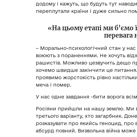
додому і кажуть, що будуть тут навод
переплутали країни і дуже сильно по
«На цьому етапі ми б’ємо ї
перевага 
– Морально-психологічний стан у нас н
воюють з пораненнями. Не хочуть відх
рашистів. Можливо цезвучить дещо пр
хочемо швидше закінчити це питання.
проявимо жорстокість рівно настільки
меча і помер.
У нас одне завдання -бити ворога вс
Росіяни прийшли на нашу землю. Ми в
третього варіанту, хто загарбник. Доне
розказувати про якийсь геноцид, про в
абсурд повний. Визвольна війна може 