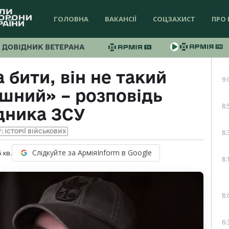
ГОЛОВНА
ВАКАНСІЇ
СОЦЗАХИСТ
ПРО 
ДОВІДНИК ВЕТЕРАНА
бити, він не такий
9:
ашний» – розповідь
8:
дника ЗСУ
8:
Y: ІСТОРІЇ ВІЙСЬКОВИХ
Слідкуйте за АрміяInform в Google
6
хв.
8:
8:
6: