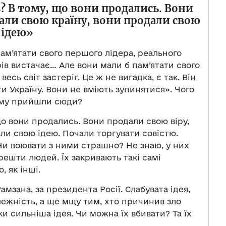
в? В тому, що вони продались. Вони
али свою країну, вони продали свою
ідею»
пам’ятати свого першого лідера, реального
рів вистачає… Але вони мали б пам’ятати свого
есь світ застеріг. Це ж не вигадка, є так. Він
и Україну. Вони не вміють зупинятися». Чого
Чому прийшли сюди?
що вони продались. Вони продали свою віру,
ли свою ідею. Почали торгувати совістю.
. Чи воювати з ними страшно? Не знаю, у них
в решти людей. Їх закривають такі самі
, як інші.
амзана, за президента Росії. Слабувата ідея,
лежність, а ще мщу тим, хто причинив зло
и сильніша ідея. Чи можна їх вбивати? Та їх