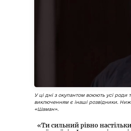
У ці дні з окупантом воюють усі роди 
виключенням є інаші розвідники. Нижч
«Шаман».
«Ти сильний рівно настільки