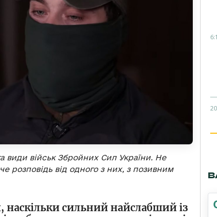
6:
20
та види військ Збройних Сил України. Не
е розповідь від одного з них, з позивним
В
, наскільки сильний найслабший із