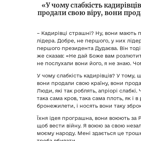
«У чому слабкість кадирівці
продали свою віру, вони прод
– Кадирівці страшні? Ну, вони мають 
лідера. Добре, не першого, у них ліде
першого президента Дудаєва. Він тоді в
же сказав: «Не дай Боже вам розлютит
не послухали вони його, я не знаю. 
У чому слабкість кадирівців? У тому, 
вони продали свою країну, вони прода
Люди, які так роблять, апріорі слабкі
така сама кров, така сама плоть, як і 
бронежилети, і носять вони таку зброю
Їхня ідея програшна, вони воюють за Р
щоб вести війну. Я воюю за свою неза
моєму народу. Мені здається це трошк
треба вбивати.