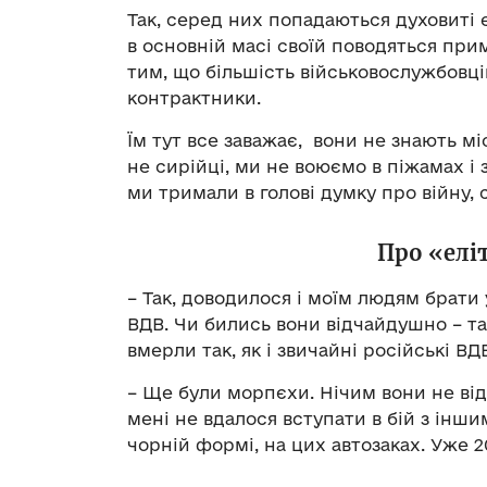
Так, серед них попадаються духовиті 
в основній масі своїй поводяться прим
тим, що більшість військовослужбовці
контрактники.
Їм тут все заважає, вони не знають м
не сирійці, ми не воюємо в піжамах і з
ми тримали в голові думку про війну, 
Про «елі
– Так, доводилося і моїм людям брати 
ВДВ. Чи бились вони відчайдушно – та
вмерли так, як і звичайні російські ВД
– Ще були морпєхи. Нічим вони не від
мені не вдалося вступати в бій з іншим
чорній формі, на цих автозаках. Уже 20