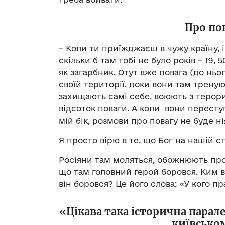
Про пов
– Коли ти приїжджаєш в чужу країну, і
скільки б там тобі не було років – 19,
як загарбник. Отут вже повага (до ньог
своїй території, доки вони там треную
захищають самі себе, воюють з терори
відсоток поваги. А коли вони переступ
мій бік, розмови про повагу не буде н
Я просто вірю в те, що Бог на нашій ст
Росіяни там моляться, обожнюють про
що там головний герой боровся. Ким ві
він боровся? Це його слова: «У кого пр
«Цікава така історична парале
київсько