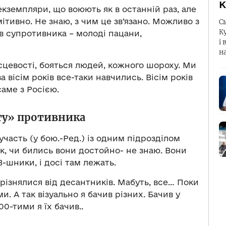
К
екземпляри, що воюють як в останній раз, але
ітивно. Не знаю, з чим це зв’язано. Можливо з
С
К
в супротивника – молоді пацани,
і 
н
ісцевості, бояться людей, кожного шороху. Ми
а вісім років все-таки навчились. Вісім років
саме з Росією.
ту» противника
участь (у бою.-Ред.) із одним підрозділом
к, чи бились вони достойно- не знаю. Вони
В-шники, і досі там лежать.
різнялися від десантників. Мабуть, все… Поки
и. А так візуально я бачив різних. Бачив у
0-тими я їх бачив..