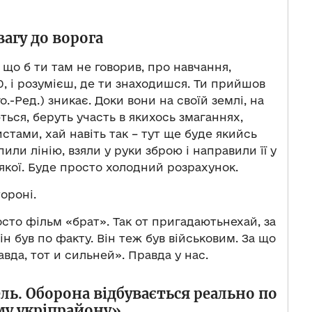
агу до ворога
 що б ти там не говорив, про навчання,
 50, і розумієш, де ти знаходишся. Ти прийшов
о.-Ред.) зникає. Доки вони на своїй землі, на
ться, беруть участь в якихось змаганнях,
стами, хай навіть так – тут ще буде якийсь
или лінію, взяли у руки зброю і направили її у
іякої. Буде просто холодний розрахунок.
ороні.
сто фільм «брат». Так от пригадаютьнехай, за
н був по факту. Він теж був військовим. За що
авда, тот и сильней». Правда у нас.
ль. Оборона відбувається реально по
му укріпрайону»