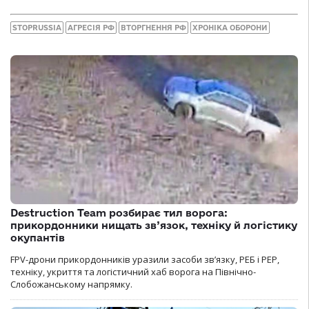
STOPRUSSIA
АГРЕСІЯ РФ
ВТОРГНЕННЯ РФ
ХРОНІКА ОБОРОНИ
Destruction Team розбирає тил ворога:
прикордонники нищать зв’язок, техніку й логістику
окупантів
FPV-дрони прикордонників уразили засоби зв’язку, РЕБ і РЕР,
техніку, укриття та логістичний хаб ворога на Північно-
Слобожанському напрямку.