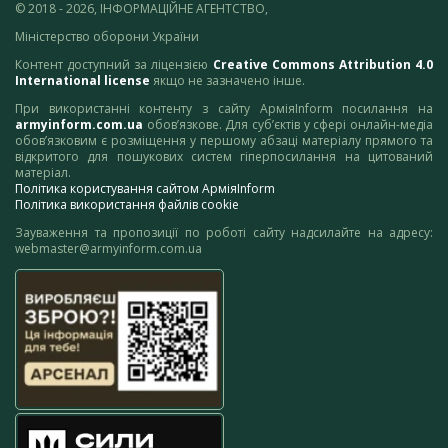
© 2018 - 2026, ІНФОРМАЦІЙНЕ АГЕНТСТВО,
Міністерство оборони України
Контент доступний за ліцензією
Creative Commons Attribution 4.0
International license
якщо не зазначено інше.
При використанні контенту з сайту АрміяInform посилання на
armyinform.com.ua
обов’язкове. Для суб’єктів у сфері онлайн-медіа
обов’язковим є розміщення у першому абзаці матеріалу прямого та
відкритого для пошукових систем гіперпосилання на цитований
матеріал.
Політика користування сайтом АрміяInform
Політика використання файлів cookie
Зауваження та пропозиції по роботі сайту надсилайте на адресу:
webmaster@armyinform.com.ua