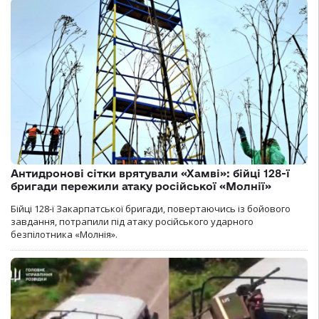
Антидронові сітки врятували «Хамві»: бійці 128-ї
бригади пережили атаку російської «Молнії»
Бійці 128-ї Закарпатської бригади, повертаючись із бойового
завдання, потрапили під атаку російського ударного
безпілотника «Молнія».