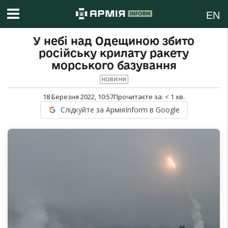
EN
У небі над Одещиною збито
російську крилату ракету
морського базування
НОВИНИ
18 Березня 2022, 10:57
Прочитаєте за:
< 1
хв.
Слідкуйте за АрміяInform в Google