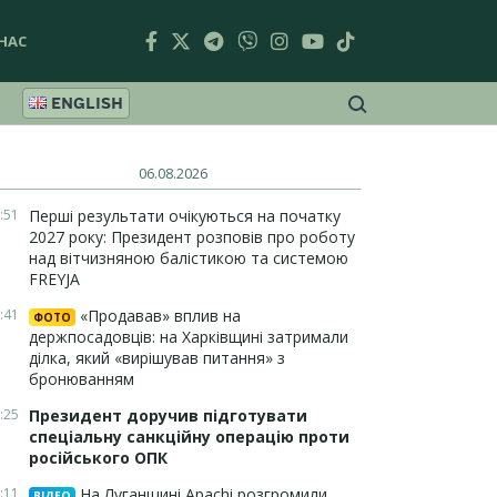
НАС
ENGLISH
06.08.2026
:51
Перші результати очікуються на початку
2027 року: Президент розповів про роботу
над вітчизняною балістикою та системою
FREYJA
:41
«Продавав» вплив на
ФОТО
держпосадовців: на Харківщині затримали
ділка, який «вирішував питання» з
бронюванням
:25
Президент доручив підготувати
спеціальну санкційну операцію проти
російського ОПК
:11
На Луганщині Apachi розгромили
ВІДЕО