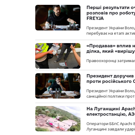
Перші результати о
розповів про робот
FREYJA
Президент України Воло
перебуває на етапі актив
«Продавав» вплив н
ділка, який «виріш
Правоохоронці затримал
Президент доручив 
проти російського
Президент України Воло
санкційної політики проти
На Луганщині Apach
електростанцію, АЗ
Оператори ББпС Apachi 8
Луганщині завдали ударів