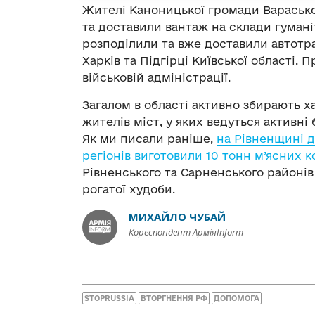
Жителі Каноницької громади Вараськог
та доставили вантаж на склади гумані
розподілили та вже доставили автотра
Харків та Підгірці Київської області.
військовій адміністрації.
Загалом в області активно збирають х
жителів міст, у яких ведуться активні 
Як ми писали раніше,
на Рівненщині д
регіонів виготовили 10 тонн м’ясних к
Рівненського та Сарненського районів
рогатої худоби.
МИХАЙЛО ЧУБАЙ
Кореспондент АрміяInform
STOPRUSSIA
ВТОРГНЕННЯ РФ
ДОПОМОГА