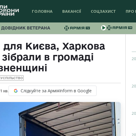
ГОЛОВНА
ВАКАНСІЇ
СОЦЗАХИСТ
ПРО 
ДОВІДНИК ВЕТЕРАНА
і для Києва, Харкова
зібрали в громаді
20
івненщині
УСПІЛЬСТВО
20
Слідкуйте за АрміяInform в Google
 1
хв.
20
20