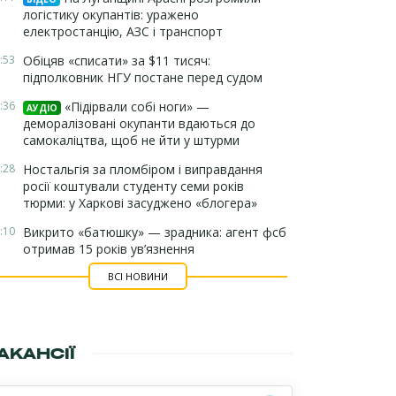
логістику окупантів: уражено
електростанцію, АЗС і транспорт
:53
Обіцяв «списати» за $11 тисяч:
підполковник НГУ постане перед судом
:36
«Підірвали собі ноги» —
АУДІО
деморалізовані окупанти вдаються до
самокаліцтва, щоб не йти у штурми
:28
Ностальгія за пломбіром і виправдання
росії коштували студенту семи років
тюрми: у Харкові засуджено «блогера»
:10
Викрито «батюшку» — зрадника: агент фсб
отримав 15 років ув’язнення
ВСІ НОВИНИ
АКАНСІЇ