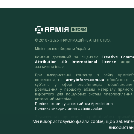
© 2018 - 2026, ІНФОРМАЦІЙНЕ АГЕНТСТВО,
Міністерство оборони України
Контент доступний за ліцензією
Creative Comm
Attribution 4.0 International license
якщо 
зазначено інше.
При використанні контенту з сайту АрміяInf
посилання на
armyinform.com.ua
обов’язкове. 
суб’єктів у сфері онлайн-медіа обов’язкови
розміщення у першому абзаці матеріалу прямого
відкритого для пошукових систем гіперпосилання
цитований матеріал.
Політика користування сайтом АрміяInform
Політика використання файлів cookie
Зауваження та пропозиції по роботі сайту надсилайте
Ми використовуємо файли cookie, щоб забезпе
адресу:
webmaster@armyinform.com.ua
використанн