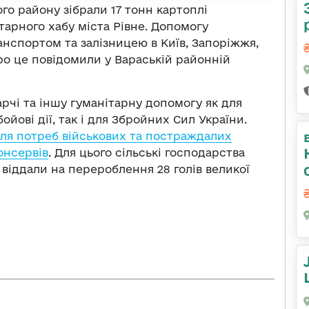
о району зібрали 17 тонн картоплі
тарного хабу міста Рівне. Допомогу
нспортом та залізницею в Київ, Запоріжжя,
 Про це повідомили у Вараській районній
арчі та іншу гуманітарну допомогу як для
бойові дії, так і для Збройних Сил України.
ля потреб військових та постраждалих
онсервів
. Для цього сільські господарства
 віддали на перероблення 28 голів великої