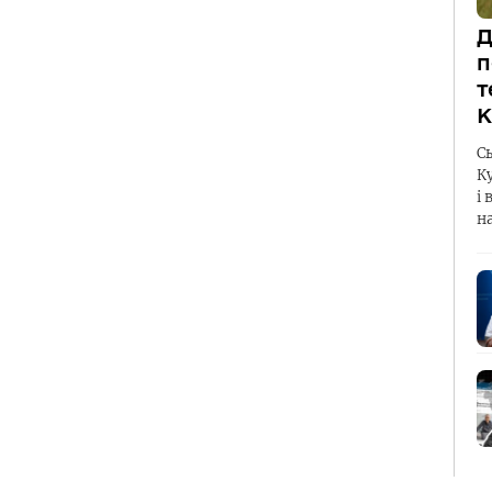
Д
п
т
К
С
К
і 
н