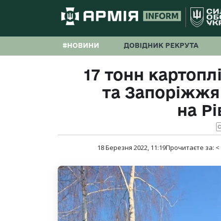
#НОВИНИ
ДОВІДНИК РЕКРУТА
17 тонн картопл
та Запоріжжя 
на Р
С
18 Березня 2022, 11:19
Прочитаєте за:
<