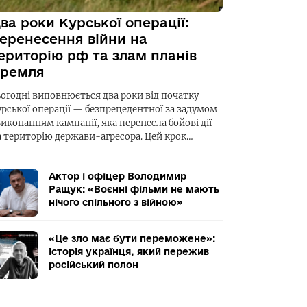
ва роки Курської операції:
еренесення війни на
ериторію рф та злам планів
ремля
ьогодні виповнюється два роки від початку
урської операції — безпрецедентної за задумом
виконанням кампанії, яка перенесла бойові дії
а територію держави-агресора. Цей крок…
Актор і офіцер Володимир
Ращук: «Воєнні фільми не мають
нічого спільного з війною»
«Це зло має бути переможене»:
історія українця, який пережив
російський полон