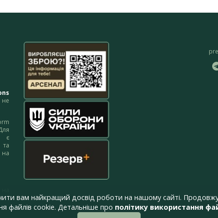
pr
ons
не
orm
Для
м є
 та
 на
 на
чити вам найкращий досвід роботи на нашому сайті. Продовжу
я файлів cookie. Детальніше про
політику використання фай