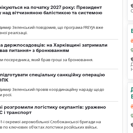
чікуються на початку 2027 року: Президент
у над вітчизняною балістикою та системою
димир Зеленський повідомив, що програма FREYJA вже
ної реалізації.
а держпосадовців: на Харківщині затримали
ував питання» з бронюванням
и посередника, який брав гроші за бронювання.
підготувати спеціальну санкційну операцію
 ОПК
димир Зеленський провів координаційну нараду щодо
 росії.
i розгромили логістику окупантів: уражено
С і транспорт
1-ї окремої аеромобільної Слобожанської бригади на
 по ключових об’єктах логістики російських військ.