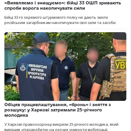
«Виявляємо і знищуємо»: бійці 33 ОШП зривають
спроби ворога накопичувати сили
Бійці 33-го окремого штурмового полку не дають змоги
російським загарбникам накопичувати свої сили та засоби.
Обіцяв працевлаштування, «бронь» і зняття з
розшуку: у Харкові затримали 25-річного
молодика
У Харкові правоохоронці викрили 25-річного молодика, який
вирішив «підзаробити» на охочих уникнути мобілізації.