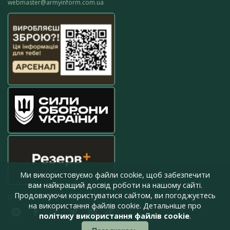
webmaster@armyinform.com.ua
Ми використовуємо файли cookie, щоб забезпечити
вам найкращий досвід роботи на нашому сайті.
Продовжуючи користуватися сайтом, ви погоджуєтесь
press@armyinform.com.ua
на використання файлів cookie. Детальніше про
політику використання файлів cookie
.