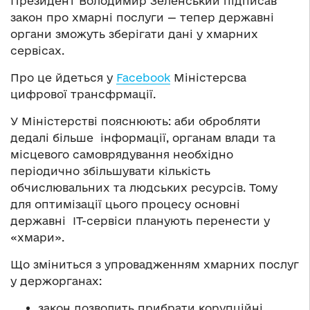
Президент Володимир Зеленський підписав
закон про хмарні послуги — тепер державні
органи зможуть зберігати дані у хмарних
сервісах.
Про це йдеться у
Facebook
Міністерсва
цифрової трансфрмації.
У Міністерстві пояснюють: аби обробляти
дедалі більше інформації, органам влади та
місцевого самоврядування необхідно
періодично збільшувати кількість
обчислювальних та людських ресурсів. Тому
для оптимізації цього процесу основні
державні ІТ-сервіси планують перенести у
«хмари».
Що зміниться з упровадженням хмарних послуг
у держорганах:
закон дозволить прибрати корупційні