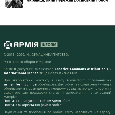
українця, який пережив російський полон
© 2018 - 2026, ІНФОРМАЦІЙНЕ АГЕНТСТВО,
Міністерство оборони України
Контент доступний за ліцензією
Creative Commons Attribution 4.0
International license
якщо не зазначено інше.
При використанні контенту з сайту АрміяInform посилання на
armyinform.com.ua
обов’язкове. Для суб’єктів у сфері онлайн-медіа
обов’язковим є розміщення у першому абзаці матеріалу прямого та
відкритого для пошукових систем гіперпосилання на цитований
матеріал.
Політика користування сайтом АрміяInform
Політика використання файлів cookie
Зауваження та пропозиції по роботі сайту надсилайте на адресу: