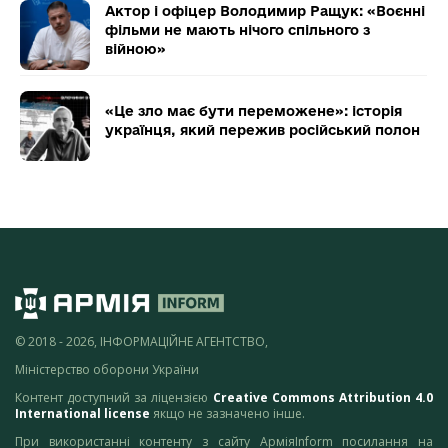
Актор і офіцер Володимир Ращук: «Воєнні
фільми не мають нічого спільного з
війною»
«Це зло має бути переможене»: історія
українця, який пережив російський полон
© 2018 - 2026, ІНФОРМАЦІЙНЕ АГЕНТСТВО,
Міністерство оборони України
Контент доступний за ліцензією
Creative Commons Attribution 4.0
International license
якщо не зазначено інше.
При використанні контенту з сайту АрміяInform посилання на