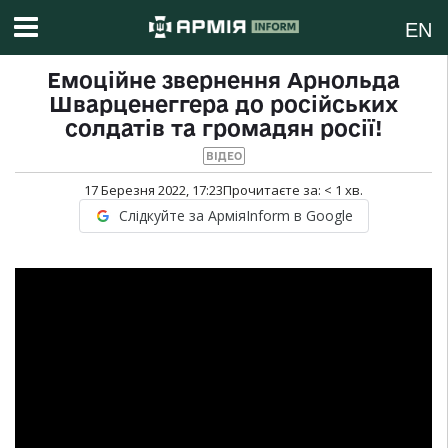
EN
Емоційне звернення Арнольда
Шварценеггера до російських
солдатів та громадян росії!
ВІДЕО
17 Березня 2022, 17:23
Прочитаєте за:
< 1
хв.
Слідкуйте за АрміяInform в Google