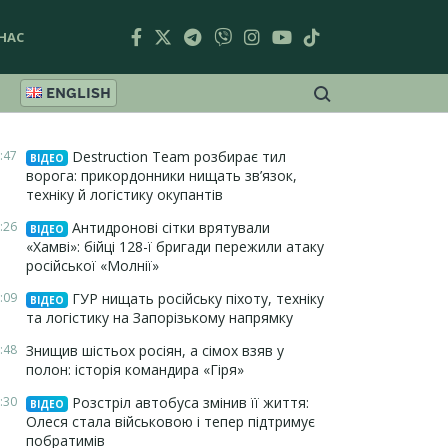
НАС
ENGLISH
:47
Destruction Team розбирає тил
ВІДЕО
ворога: прикордонники нищать зв’язок,
техніку й логістику окупантів
:26
Антидронові сітки врятували
ВІДЕО
«Хамві»: бійці 128-ї бригади пережили атаку
російської «Молнії»
:09
ГУР нищать російську піхоту, техніку
ВІДЕО
та логістику на Запорізькому напрямку
:48
Знищив шістьох росіян, а сімох взяв у
полон: історія командира «Гіря»
:30
Розстріл автобуса змінив її життя:
ВІДЕО
Олеся стала військовою і тепер підтримує
побратимів