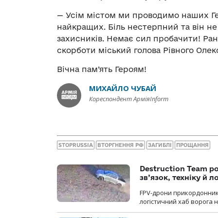
— Усім містом ми проводимо наших Ге
найкращих. Біль нестерпний та він н
захисників. Немає сил пробачити! Ран
скорботи міський голова Рівного Олек
Вічна пам’ять Героям!
МИХАЙЛО ЧУБАЙ
Кореспондент АрміяInform
STOPRUSSIA
ВТОРГНЕННЯ РФ
ЗАГИБЛІ
ПРОЩАННЯ
Destruction Team р
зв’язок, техніку й л
FPV-дрони прикордонників
логістичний хаб ворога 