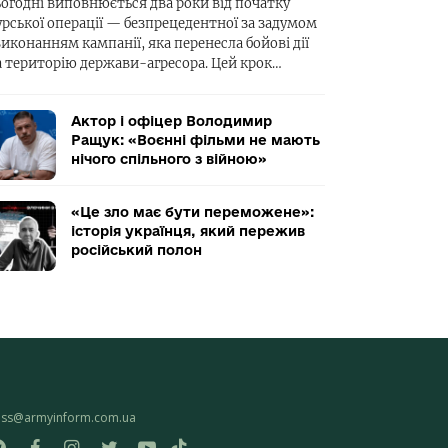
ьогодні виповнюється два роки від початку
урської операції — безпрецедентної за задумом
виконанням кампанії, яка перенесла бойові дії
а територію держави-агресора. Цей крок…
Актор і офіцер Володимир
Ращук: «Воєнні фільми не мають
нічого спільного з війною»
«Це зло має бути переможене»:
історія українця, який пережив
російський полон
ess@armyinform.com.ua