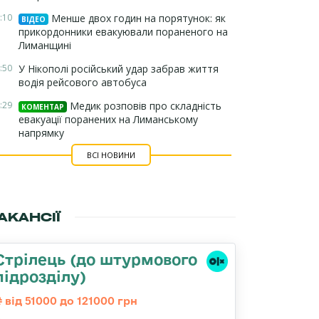
:10
Менше двох годин на порятунок: як
ВІДЕО
прикордонники евакуювали пораненого на
Лиманщині
:50
У Нікополі російський удар забрав життя
водія рейсового автобуса
:29
Медик розповів про складність
КОМЕНТАР
евакуації поранених на Лиманському
напрямку
ВСІ НОВИНИ
АКАНСІЇ
Стрілець (до штурмового
підрозділу)
від 51000 до 121000 грн