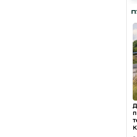
П
Д
п
т
К