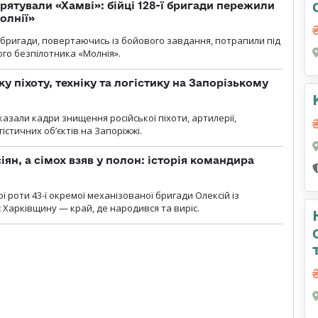
рятували «Хамві»: бійці 128-ї бригади пережили
олнії»
ї бригади, повертаючись із бойового завдання, потрапили під
ого безпілотника «Молнія».
у піхоту, техніку та логістику на Запорізькому
азали кадри знищення російської піхоти, артилерії,
гістичних об’єктів на Запоріжжі.
ян, а сімох взяв у полон: історія командира
ї роти 43-ї окремої механізованої бригади Олексій із
 Харківщину — край, де народився та виріс.