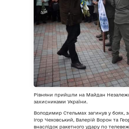
Рівняни прийшли на Майдан Незалежн
захисниками України.
Володимир Стельмах загинув у боях, з
Ігор Чеховський, Валерій Ворон та Гео
внаслідок ракетного удару по телевеж