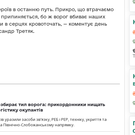
роїв в останню путь. Прикро, що втрачаємо
е припиняється, бо ж ворог вбиває наших
и в серцях кровоточать, — коментує день
сандр Третяк.
озбирає тил ворога: прикордонники нищать
огістику окупантів
 уразили засоби зв’язку, РЕБ і РЕР, техніку, укриття та
на Північно-Слобожанському напрямку.