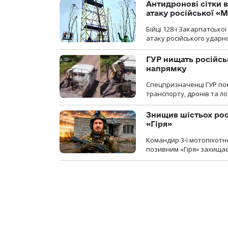
Антидронові сітки в
атаку російської «М
Бійці 128-ї Закарпатсько
атаку російського ударн
ГУР нищать російськ
напрямку
Спецпризначенці ГУР пок
транспорту, дронів та ло
Знищив шістьох росі
«Гіря»
Командир 3-ї мотопіхотно
позивним «Гіря» захищає