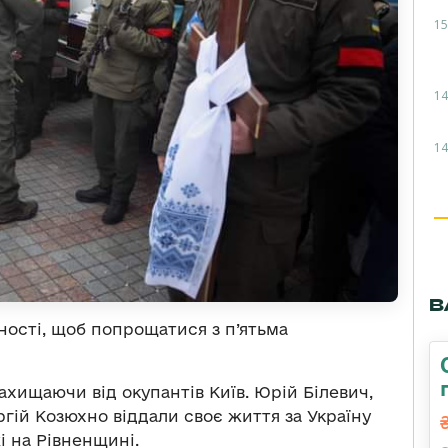
15
14
14
В
ості, щоб попрощатися з п’ятьма
ахищаючи від окупантів Київ. Юрій Білевич,
ргій Козюхно віддали своє життя за Україну
і на Рівненщині.