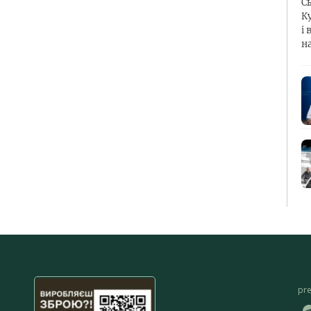
С
К
і 
н
pr