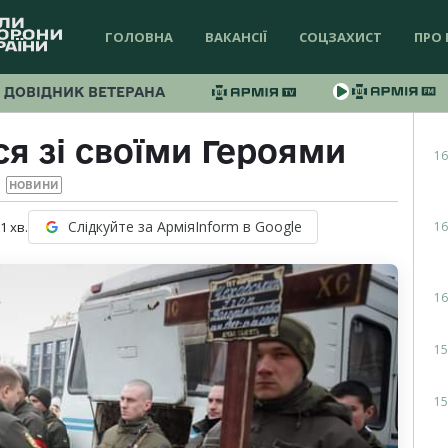
ГОЛОВНА
ВАКАНСІЇ
СОЦЗАХИСТ
ПРО 
ДОВІДНИК ВЕТЕРАНА
я зі своїми Героями
16
НОВИНИ
Слідкуйте за АрміяInform в Google
16
 1
хв.
16
15
15