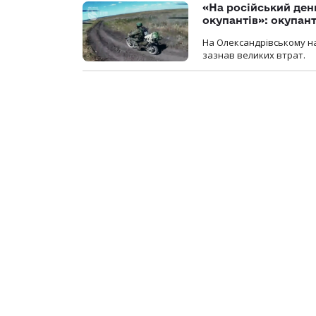
«На російський ден
окупантів»: окупан
На Олександрівському на
зазнав великих втрат.