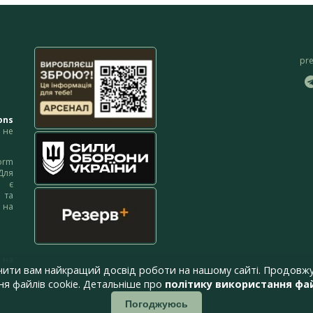
pr
ons
не
orm
Для
м є
 та
 на
 на
чити вам найкращий досвід роботи на нашому сайті. Продовжу
я файлів cookie. Детальніше про
політику використання фай
Погоджуюсь