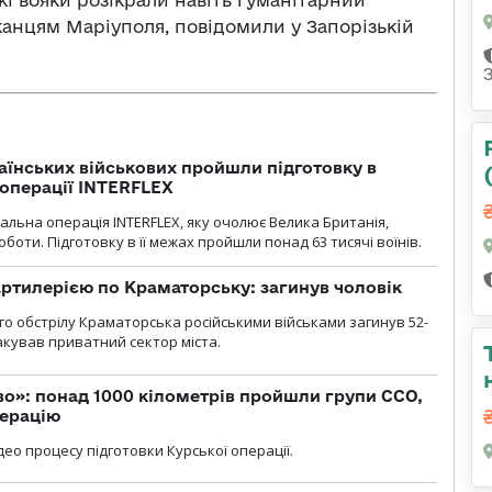
кі вояки розікрали навіть гуманітарний
анцям Маріуполя, повідомили у Запорізькій
раїнських військових пройшли підготовку в
операції INTERFLEX
льна операція INTERFLEX, яку очолює Велика Британія,
боти. Підготовку в її межах пройшли понад 63 тисячі воїнів.
ртилерією по Краматорську: загинув чоловік
го обстрілу Краматорська російськими військами загинув 52-
акував приватний сектор міста.
о»: понад 1000 кілометрів пройшли групи ССО,
перацію
ео процесу підготовки Курської операції.