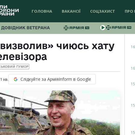
ГОЛОВНА
ВАКАНСІЇ
СОЦЗАХИСТ
ПРО 
ДОВІДНИК ВЕТЕРАНА
«визволив» чиюсь хату
16
елевізора
СЬКОВИЙ ГУМОР
16
Слідкуйте за АрміяInform в Google
 1
хв.
15
15
15