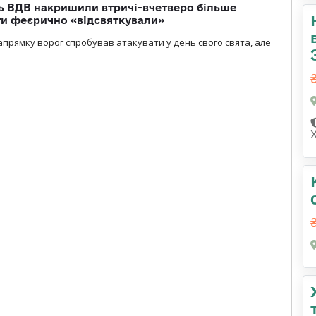
ь ВДВ накришили втричі-вчетверо більше
ти феєрично «відсвяткували»
прямку ворог спробував атакувати у день свого свята, але