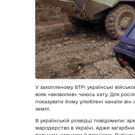
У захопленому БТРі українські військо
вояк «визволив» чиюсь хату. Для росі
показувати йому улюблені канали він н
землі.
В українській розвідці повідомили: а
мародерство в Україні. Адже загарбни