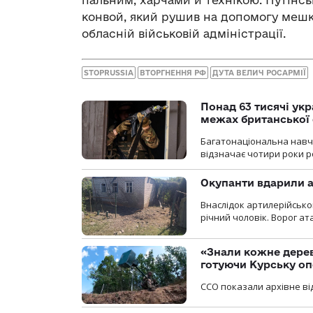
пальним, харчами й технікою. Путінсь
конвой, який рушив на допомогу мешк
обласній військовій адміністрації.
STOPRUSSIA
ВТОРГНЕННЯ РФ
ДУТА ВЕЛИЧ РОСАРМІЇ
Понад 63 тисячі ук
межах британської 
Багатонаціональна навча
відзначає чотири роки ро
Окупанти вдарили а
Внаслідок артилерійсько
річний чоловік. Ворог ат
«Знали кожне дерев
готуючи Курську о
ССО показали архівне від