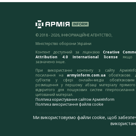
© 2018 - 2026, ІНФОРМАЦІЙНЕ АГЕНТСТВО,
Міністерство оборони України
Контент доступний за ліцензією
Creative Comm
Attribution 4.0 International license
якщо 
зазначено інше.
При використанні контенту з сайту АрміяInf
посилання на
armyinform.com.ua
обов’язкове. 
суб’єктів у сфері онлайн-медіа обов’язкови
розміщення у першому абзаці матеріалу прямого
відкритого для пошукових систем гіперпосилання
цитований матеріал.
Політика користування сайтом АрміяInform
Політика використання файлів cookie
Зауваження та пропозиції по роботі сайту надсилайте
Ми використовуємо файли cookie, щоб забезпе
адресу:
webmaster@armyinform.com.ua
використанн