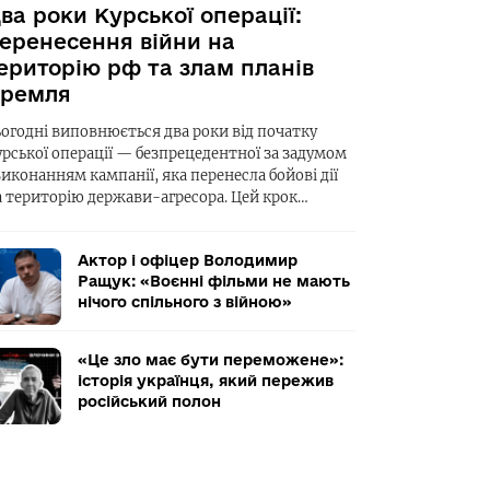
ва роки Курської операції:
еренесення війни на
ериторію рф та злам планів
ремля
ьогодні виповнюється два роки від початку
урської операції — безпрецедентної за задумом
виконанням кампанії, яка перенесла бойові дії
а територію держави-агресора. Цей крок…
Актор і офіцер Володимир
Ращук: «Воєнні фільми не мають
нічого спільного з війною»
«Це зло має бути переможене»:
історія українця, який пережив
російський полон