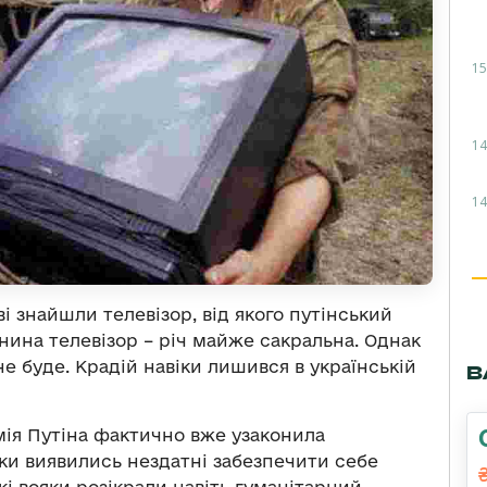
15
14
14
ві знайшли телевізор, від якого путінський
янина телевізор – річ майже сакральна. Однак
е буде. Крадій навіки лишився в українській
В
рмія Путіна фактично вже узаконила
ки виявились нездатні забезпечити себе