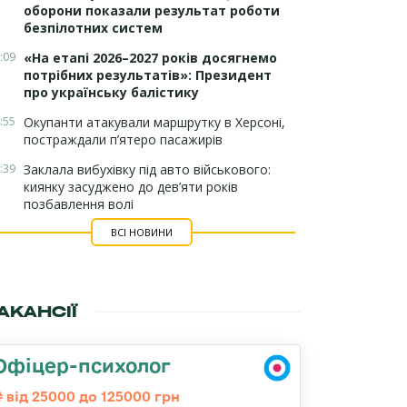
оборони показали результат роботи
безпілотних систем
:09
«На етапі 2026–2027 років досягнемо
потрібних результатів»: Президент
про українську балістику
:55
Окупанти атакували маршрутку в Херсоні,
постраждали п’ятеро пасажирів
:39
Заклала вибухівку під авто військового:
киянку засуджено до дев’яти років
позбавлення волі
ВСІ НОВИНИ
АКАНСІЇ
Офіцер-психолог
від 25000 до 125000 грн