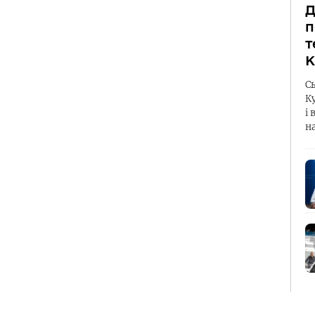
Д
п
т
К
С
К
і 
н