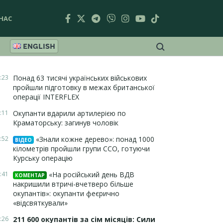
НАС
ENGLISH
:23
Понад 63 тисячі українських військових
пройшли підготовку в межах британської
операції INTERFLEX
:11
Окупанти вдарили артилерією по
Краматорську: загинув чоловік
:52
«Знали кожне дерево»: понад 1000
ВІДЕО
кілометрів пройшли групи ССО, готуючи
Курську операцію
:41
«На російський день ВДВ
КОМЕНТАР
накришили втричі-вчетверо більше
окупантів»: окупанти феєрично
«відсвяткували»
:26
211 600 окупантів за сім місяців: Сили