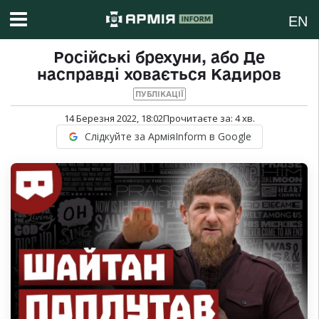
EN
Російські брехуни, або Де
насправді ховається Кадиров
ПУБЛІКАЦІЇ
14 Березня 2022, 18:02
Прочитаєте за:
4
хв.
Слідкуйте за АрміяInform в Google