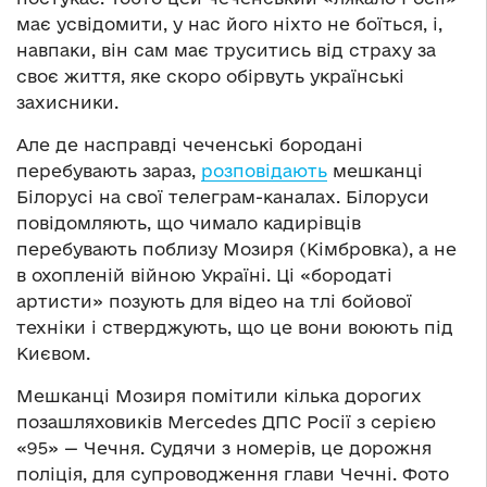
має усвідомити, у нас його ніхто не боїться, і,
навпаки, він сам має труситись від страху за
своє життя, яке скоро обірвуть українські
захисники.
Але де насправді чеченські бородані
перебувають зараз,
розповідають
мешканці
Білорусі на свої телеграм-каналах. Білоруси
повідомляють, що чимало кадирівців
перебувають поблизу Мозиря (Кімбровка), а не
в охопленій війною Україні. Ці «бородаті
артисти» позують для відео на тлі бойової
техніки і стверджують, що це вони воюють під
Києвом.
Мешканці Мозиря помітили кілька дорогих
позашляховиків Mercedes ДПС Росії з серією
«95» — Чечня. Судячи з номерів, це дорожня
поліція, для супроводження глави Чечні. Фото