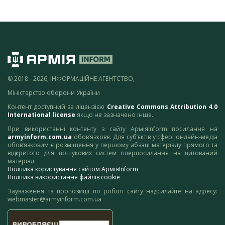
© 2018 - 2026, ІНФОРМАЦІЙНЕ АГЕНТСТВО,
Міністерство оборони України
Контент доступний за ліцензією
Creative Commons Attribution 4.0
International license
якщо не зазначено інше.
При використанні контенту з сайту АрміяInform посилання на
armyinform.com.ua
обов’язкове. Для суб’єктів у сфері онлайн-медіа
обов’язковим є розміщення у першому абзаці матеріалу прямого та
відкритого для пошукових систем гіперпосилання на цитований
матеріал.
Політика користування сайтом АрміяInform
Політика використання файлів cookie
Зауваження та пропозиції по роботі сайту надсилайте на адресу:
webmaster@armyinform.com.ua