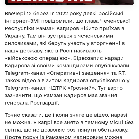
Ввечері 12 березня 2022 року деякі російські
інтернет-ЗМІ повідомили, що глава Чеченської
Республіки Рамзан Кадиров нібито приїхав в
Україну. Там він зустрівся з чеченськими
силовиками, які беруть участь у вторгненні в
нашу державу, яке в Росії називають
«військовою операцією». Відеозапис наради
Кадирова зі своїми командирами опублікували
Telegram-канал «Оперативні зведення» та RT.
Також відео з візитом Кадирова опубліковано у
Telegram-каналі ЧДТРК «Грозний». Тут варто
зазначити, що Рамзан Кадиров має звання
генерала Росгвардії.
Точно сказати, де і коли зняте це відео, наразі
не можна. У кадрі все знято в темному місці без
світла, що не дозволяє розглянути обстановку.
Проте поруч із Рамзаном Кадировим можна