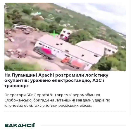
На Луганщині Apachi розгромили логістику
окупантів: уражено електростанцію, АЗС і
транспорт
Оператори ББпС Apachi 81-ї окремої аеромобільної
Слобожанської бригади на Луганщині завдали ударів по
ключових об’єктах логістики російських військ.
ВАКАНСІЇ