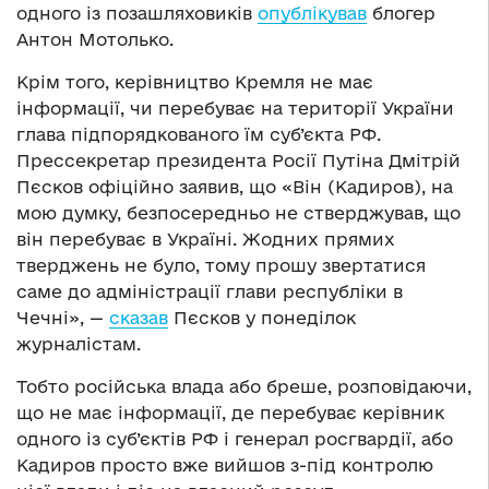
одного із позашляховиків
опублікував
блогер
Антон Мотолько.
Крім того, керівництво Кремля не має
інформації, чи перебуває на території України
глава підпорядкованого їм суб’єкта РФ.
Прессекретар президента Росії Путіна Дмітрій
Пєсков офіційно заявив, що «Він (Кадиров), на
мою думку, безпосередньо не стверджував, що
він перебуває в Україні. Жодних прямих
тверджень не було, тому прошу звертатися
саме до адміністрації глави республіки в
Чечні», —
сказав
Пєсков у понеділок
журналістам.
Тобто російська влада або бреше, розповідаючи,
що не має інформації, де перебуває керівник
одного із суб’єктів РФ і генерал росгвардії, або
Кадиров просто вже вийшов з-під контролю