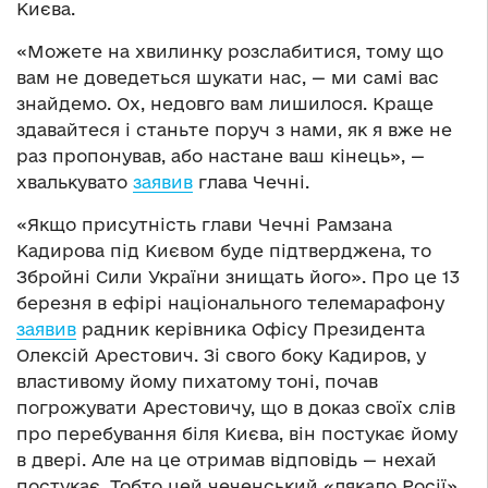
Києва.
«Можете на хвилинку розслабитися, тому що
вам не доведеться шукати нас, — ми самі вас
знайдемо. Ох, недовго вам лишилося. Краще
здавайтеся і станьте поруч з нами, як я вже не
раз пропонував, або настане ваш кінець», —
хвалькувато
заявив
глава Чечні.
«Якщо присутність глави Чечні Рамзана
Кадирова під Києвом буде підтверджена, то
Збройні Сили України знищать його». Про це 13
березня в ефірі національного телемарафону
заявив
радник керівника Офісу Президента
Олексій Арестович. Зі свого боку Кадиров, у
властивому йому пихатому тоні, почав
погрожувати Арестовичу, що в доказ своїх слів
про перебування біля Києва, він постукає йому
в двері. Але на це отримав відповідь — нехай
постукає. Тобто цей чеченський «лякало Росії»