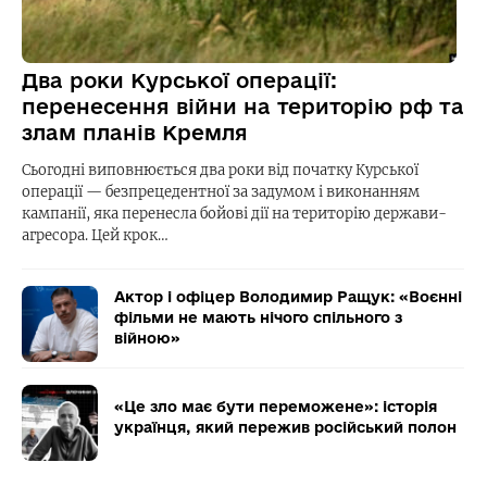
Два роки Курської операції:
перенесення війни на територію рф та
злам планів Кремля
Сьогодні виповнюється два роки від початку Курської
операції — безпрецедентної за задумом і виконанням
кампанії, яка перенесла бойові дії на територію держави-
агресора. Цей крок…
Актор і офіцер Володимир Ращук: «Воєнні
фільми не мають нічого спільного з
війною»
«Це зло має бути переможене»: історія
українця, який пережив російський полон