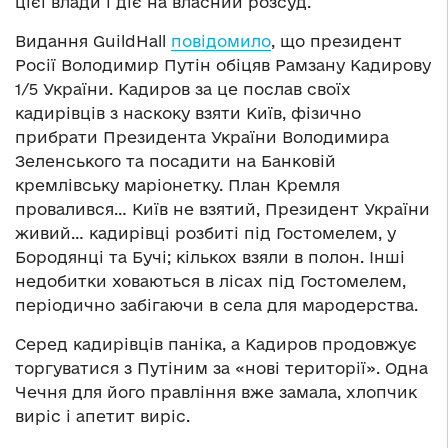
цієї влади і діє на власний розсуд.
Видання GuildHall
повідомило
, що президент
Росії Володимир Путін обіцяв Рамзану Кадирову
1/5 України. Кадиров за це послав своїх
кадирівців з наскоку взяти Київ, фізично
прибрати Президента України Володимира
Зеленського та посадити на Банковій
кремлівську маріонетку. План Кремля
провалився… Київ не взятий, Президент України
живий… кадирівці розбиті під Гостомелем, у
Бородянці та Бучі; кількох взяли в полон. Інші
недобитки ховаються в лісах під Гостомелем,
періодично забігаючи в села для мародерства.
Серед кадирівців паніка, а Кадиров продовжує
торгуватися з Путіним за «нові території». Одна
Чечня для його правління вже замала, хлопчик
виріс і апетит виріс.