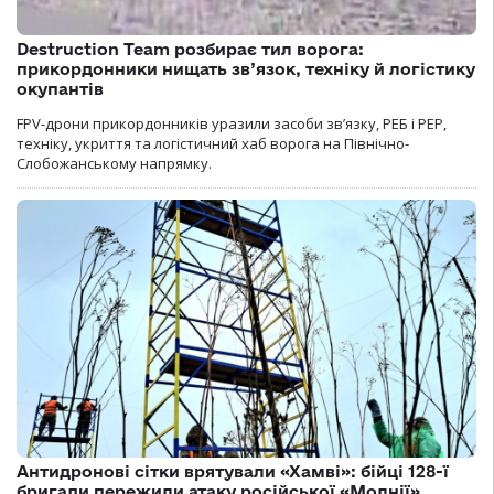
Destruction Team розбирає тил ворога:
прикордонники нищать зв’язок, техніку й логістику
окупантів
FPV-дрони прикордонників уразили засоби зв’язку, РЕБ і РЕР,
техніку, укриття та логістичний хаб ворога на Північно-
Слобожанському напрямку.
Антидронові сітки врятували «Хамві»: бійці 128-ї
бригади пережили атаку російської «Молнії»