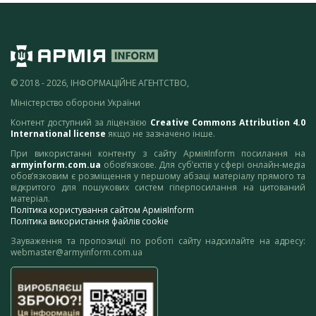
© 2018 - 2026, ІНФОРМАЦІЙНЕ АГЕНТСТВО,
Міністерство оборони України
Контент доступний за ліцензією
Creative Commons Attribution 4.0
International license
якщо не зазначено інше.
При використанні контенту з сайту АрміяInform посилання на
armyinform.com.ua
обов’язкове. Для суб’єктів у сфері онлайн-медіа
обов’язковим є розміщення у першому абзаці матеріалу прямого та
відкритого для пошукових систем гіперпосилання на цитований
матеріал.
Політика користування сайтом АрміяInform
Політика використання файлів cookie
Зауваження та пропозиції по роботі сайту надсилайте на адресу:
webmaster@armyinform.com.ua