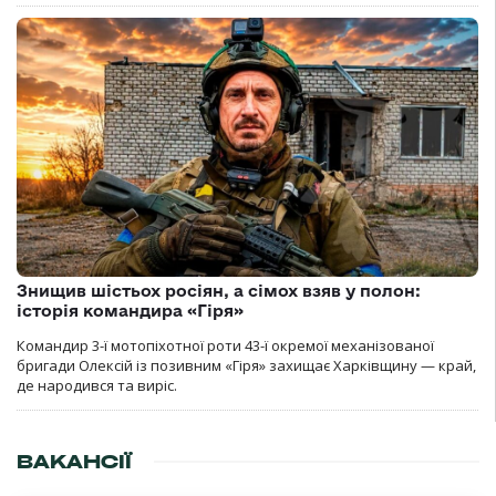
Знищив шістьох росіян, а сімох взяв у полон:
історія командира «Гіря»
Командир 3-ї мотопіхотної роти 43-ї окремої механізованої
бригади Олексій із позивним «Гіря» захищає Харківщину — край,
де народився та виріс.
ВАКАНСІЇ