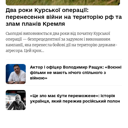
Два роки Курської операції:
перенесення війни на територію рф та
злам планів Кремля
Сьогодні виповнюється два роки від початку Курської
операції — безпрецедентної за задумом і виконанням
кампанії, яка перенесла бойові дії на територію держави-
агресора. Цей крок…
Актор і офіцер Володимир Ращук: «Воєнні
фільми не мають нічого спільного з
війною»
«Це зло має бути переможене»: історія
українця, який пережив російський полон