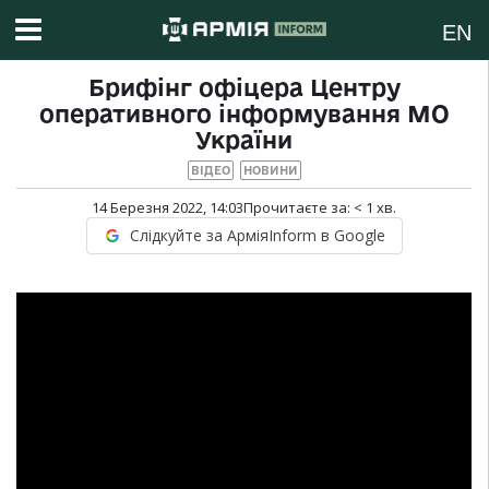
EN
Брифінг офіцера Центру
оперативного інформування МО
України
ВІДЕО
НОВИНИ
14 Березня 2022, 14:03
Прочитаєте за:
< 1
хв.
Слідкуйте за АрміяInform в Google