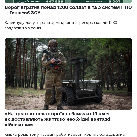
Ворог втратив понад 1200 солдатів та 3 систем ППО
— Генштаб ЗСУ
За минулу добу втрати армії країни-агресора склали 1280
солдатів та з танки.
«На трьох колесах проїхав близько 15 км»:
як доставляють життєво необхідні вантажі
військовим
Кілька років тому наземні роботизовані комплекси здавалися