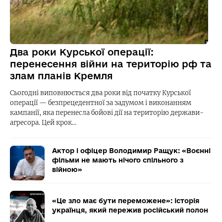
Два роки Курської операції:
перенесення війни на територію рф та
злам планів Кремля
Сьогодні виповнюється два роки від початку Курської
операції — безпрецедентної за задумом і виконанням
кампанії, яка перенесла бойові дії на територію держави-
агресора. Цей крок…
Актор і офіцер Володимир Ращук: «Воєнні
фільми не мають нічого спільного з
війною»
«Це зло має бути переможене»: історія
українця, який пережив російський полон