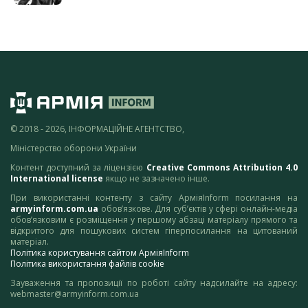
© 2018 - 2026, ІНФОРМАЦІЙНЕ АГЕНТСТВО,
Міністерство оборони України
Контент доступний за ліцензією
Creative Commons Attribution 4.0
International license
якщо не зазначено інше.
При використанні контенту з сайту АрміяInform посилання на
armyinform.com.ua
обов’язкове. Для суб’єктів у сфері онлайн-медіа
обов’язковим є розміщення у першому абзаці матеріалу прямого та
відкритого для пошукових систем гіперпосилання на цитований
матеріал.
Політика користування сайтом АрміяInform
Політика використання файлів cookie
Зауваження та пропозиції по роботі сайту надсилайте на адресу:
webmaster@armyinform.com.ua