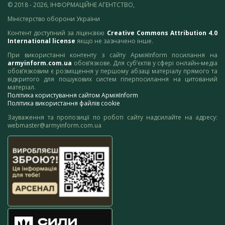
© 2018 - 2026, ІНФОРМАЦІЙНЕ АГЕНТСТВО,
Міністерство оборони України
Контент доступний за ліцензією
Creative Commons Attribution 4.0
International license
якщо не зазначено інше.
При використанні контенту з сайту АрміяInform посилання на
armyinform.com.ua
обов’язкове. Для суб’єктів у сфері онлайн-медіа
обов’язковим є розміщення у першому абзаці матеріалу прямого та
відкритого для пошукових систем гіперпосилання на цитований
матеріал.
Політика користування сайтом АрміяInform
Політика використання файлів cookie
Зауваження та пропозиції по роботі сайту надсилайте на адресу:
webmaster@armyinform.com.ua