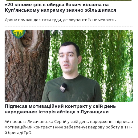
«20 кілометрів в обидва боки»: кілзона на
Куп’янському напрямку значно збільшилася
Дрони почали долітати туди, де окупанти їх не чекають.
Підписав мотиваційний контракт у свій день
народження: історія айтівця з Луганщини
Айтівець із Лисичанська Сергій у свій день народження підписав
мотиваційний контракт і нині забезпечує кадрову роботу в 111-
й бригаді ТрО.