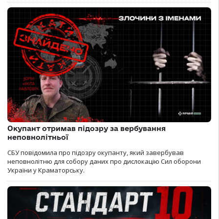
Окупант отримав підозру за вербування
неповнолітньої
СБУ повідомила про підозру окупанту, який завербував
неповнолітню для собору даних про дислокацію Сил оборони
України у Краматорську.