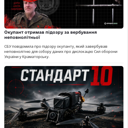
Окупант отримав підозру за вербування
неповнолітньої
СБУ повідомила про підозру окупанту, який завербував
неповнолітню для собору даних про дислокацію Сил оборони
України у Краматорську.