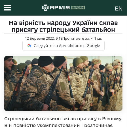
EN
На вірність народу України склав
присягу стрілецький батальйон
12 Березня 2022, 9:18
Прочитаєте за:
< 1
хв.
Слідкуйте за АрміяInform в Google
Стрілецький батальйон склав присягу в Рівному.
Він повністю укомплектований і розпочинає