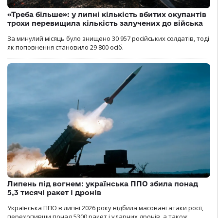
«Треба більше»: у липні кількість вбитих окупантів
трохи перевищила кількість залучених до війська
За минулий місяць було знищено 30 957 російських солдатів, тоді
як поповнення становило 29 800 осіб.
Липень під вогнем: українська ППО збила понад
5,3 тисячі ракет і дронів
Українська ППО в липні 2026 року відбила масовані атаки росії,
перехопивши понад 5300 ракет і ударних дронів, а також