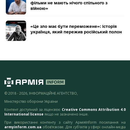
фільми не мають нічого спільного з
війною»
«Це зло має бути переможене»: історія
українця, який пережив російський полон
© 2018 - 2026, ІНФОРМАЦІЙНЕ АГЕНТСТВО,
Міністерство оборони України
Контент доступний за ліцензією
Creative Commons Attribution 4.0
International license
якщо не зазначено інше.
При використанні контенту з сайту АрміяInform посилання на
armyinform.com.ua
обов’язкове. Для суб’єктів у сфері онлайн-медіа