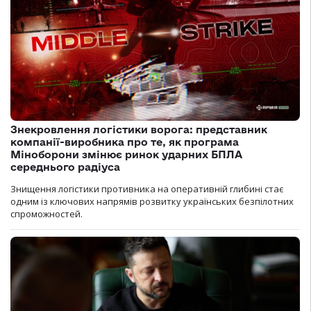
Знекровлення логістики ворога: представник
компанії-виробника про те, як програма
Міноборони змінює ринок ударних БПЛА
середнього радіуса
Знищення логістики противника на оперативній глибині стає
одним із ключових напрямів розвитку українських безпілотних
спроможностей.