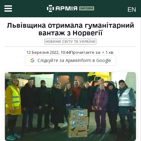
EN
Львівщина отримала гуманітарний
вантаж з Норвегії
НОВИНИ СВІТУ ТА УКРАЇНИ
12 Березня 2022, 10:44
Прочитаєте за:
< 1
хв.
Слідкуйте за АрміяInform в Google