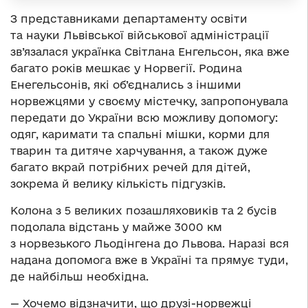
З представниками департаменту освіти
та науки Львівської військової адміністрації
зв’язалася українка Світлана Енгельсон, яка вже
багато років мешкає у Норвегії. Родина
Енегельсонів, які об’єднались з іншими
норвежцями у своєму містечку, запропонувала
передати до України всю можливу допомогу:
одяг, каримати та спальні мішки, корми для
тварин та дитяче харчування, а також дуже
багато вкрай потрібних речей для дітей,
зокрема й велику кількість підгузків. ⠀
Колона з 5 великих позашляховиків та 2 бусів
подолала відстань у майже 3000 км
з норвезького Льодінгена до Львова. Наразі вся
надана допомога вже в Україні та прямує туди,
де найбільш необхідна.
— Хочемо відзначити, що друзі-норвежці