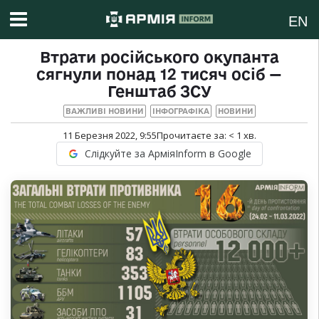
EN
Втрати російського окупанта
сягнули понад 12 тисяч осіб —
Генштаб ЗСУ
ВАЖЛИВІ НОВИНИ
ІНФОГРАФІКА
НОВИНИ
11 Березня 2022, 9:55
Прочитаєте за:
< 1
хв.
Слідкуйте за АрміяInform в Google