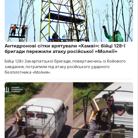
Антидронові сітки врятували «Хамві»: бійці 128-ї
бригади пережили атаку російської «Молнії»
Бійці 128-ї Закарпатської бригади, повертаючись із бойового
завдання, потрапили під атаку російського ударного
безпілотника «Молнія».