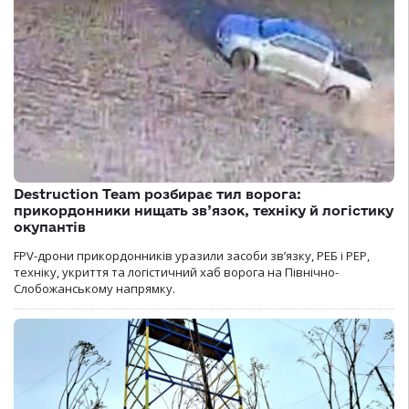
Destruction Team розбирає тил ворога:
прикордонники нищать зв’язок, техніку й логістику
окупантів
FPV-дрони прикордонників уразили засоби зв’язку, РЕБ і РЕР,
техніку, укриття та логістичний хаб ворога на Північно-
Слобожанському напрямку.