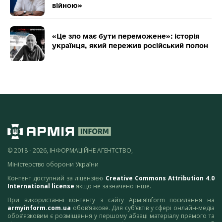
війною»
«Це зло має бути переможене»: історія
українця, який пережив російський полон
© 2018 - 2026, ІНФОРМАЦІЙНЕ АГЕНТСТВО,
Міністерство оборони України
Контент доступний за ліцензією
Creative Commons Attribution 4.0
International license
якщо не зазначено інше.
При використанні контенту з сайту АрміяInform посилання на
armyinform.com.ua
обов’язкове. Для суб’єктів у сфері онлайн-медіа
обов’язковим є розміщення у першому абзаці матеріалу прямого та